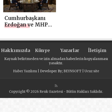
İFTARDA
AĞIRLADI
Cumhurbaşkanı
Erdoğan ve MHP
Genel Başkanı
Bahçeli iftarda bir
araya geldi
Hakkımızda
Künye
Yazarlar
İletişim
Kaynak belirtmeden ve izin almadan haberlerin kopyalanması
yasaktır.
Haber Yazılımı
| Developer By;
BEYNSOFT
|
Ucuz site
Copyright © 2026 Renk Gazetesi - Bütün Hakları Saklıdır.