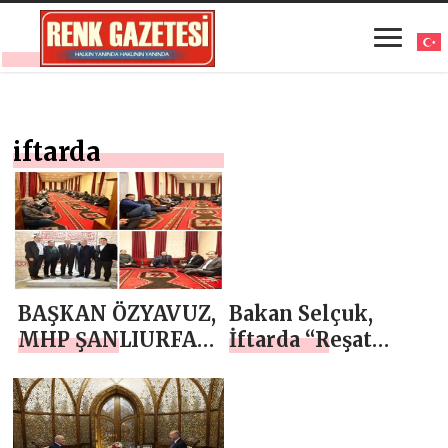
iftarda
BAŞKAN ÖZYAVUZ,
Bakan Selçuk,
MHP ŞANLIURFA
İftarda “Reşat
İL BAŞKANI
Baba” Olarak
GÜNEŞ VE
Tanınan Kıbrıs
BELEDİYE MECLİS
Gazisi’nin Evine
ÜYELERİNİ
Konuk Oldu