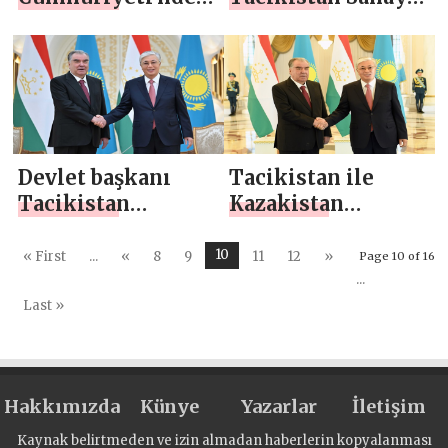
iş gezisinin sonu
ve Tarım Ürünleri
ile El Sanatları
Sergisine Ziyaret
Devlet başkanı
Tacikistan ile
Tacikistan
Kazakistan
Cumhurbaşkanı ile
arasında en üst
görüştü
düzeyde toplantı
10
« First
...
«
8
9
11
12
»
Page 10 of 16
ve müzakereler
...
Last »
Hakkımızda
Künye
Yazarlar
İletişim
Kaynak belirtmeden ve izin almadan haberlerin kopyalanması