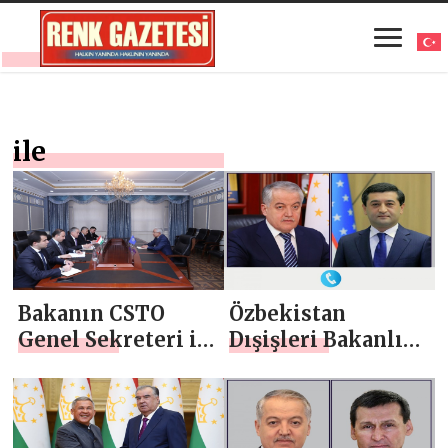
ile
Bakanın CSTO
Özbekistan
Genel Sekreteri ile
Dışişleri Bakanlığı
görüşmesi
Başkanı ile telefon
görüşmesi