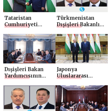
Tataristan
Türkmenistan
Cumhuriyeti
Dışişleri Bakanlığı
Lideri Rustam
Başkanı ile telefon
Minnikhanov ile
görüşmesi
görüşme
Dışişleri Bakan
Japonya
Yardımcısının
Uluslararası
USAID Asya Bürosu
İşbirliği Ajansı
Yönetici
(JICA) Başkanı
Yardımcısı ile
Akihiko Tanaka ile
görüşmesi
görüşme