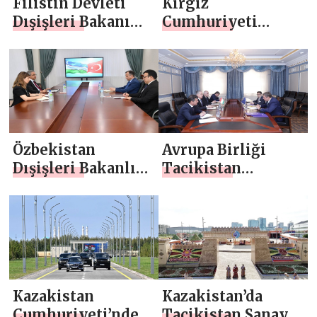
Filistin Devleti
Kırgız
Dışişleri Bakanı
Cumhuriyeti
Riyaz El Maliki ile
Büyükelçisi ile
Görüşme
Dışişleri
Bakanlığı’nda
görüşme
gerçekleştirildi
Özbekistan
Avrupa Birliği
Dışişleri Bakanlığı,
Tacikistan
Türkiye
Delegasyonu
Büyükelçisi ile
Başkanı ile
görüşmeye ev
Toplantı
sahipliği yaptı
Kazakistan
Kazakistan’da
Cumhuriyeti’ndeki
Tacikistan Sanayi