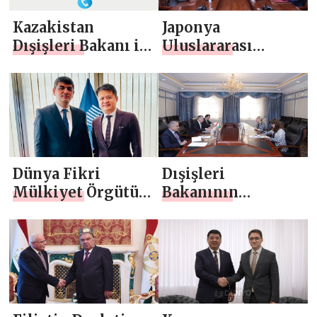
Kazakistan
Japonya
Dışişleri Bakanı ile
Uluslararası
telefon görüşmesi
İşbirliği Ajansı
Başkanı ile
Toplantı
Dünya Fikri
Dışişleri
Mülkiyet Örgütü
Bakanının
Genel Direktörü
Duşanbe’de AGİT
ile Toplantı
Program Ofisi
Başkan Vekili ile
Görüşmesi