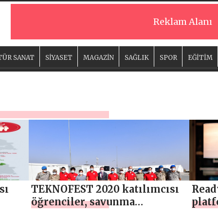
Reklam Alanı
TÜR SANAT
SİYASET
MAGAZİN
SAĞLIK
SPOR
EĞİTİM
sı
TEKNOFEST 2020 katılımcısı
Ready
öğrenciler, savunma
plat
alanındaki projelerini Bab’da