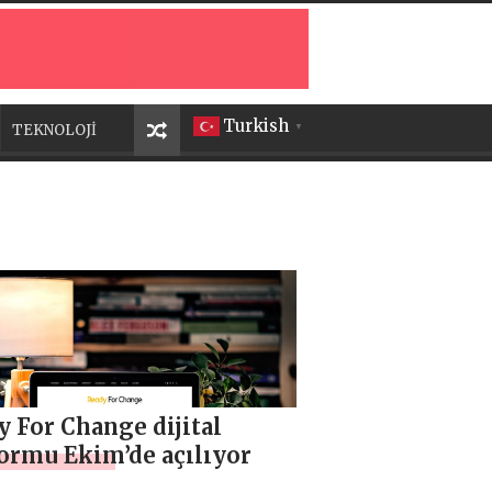
Turkish
TEKNOLOJİ
▼
 For Change dijital
formu Ekim’de açılıyor