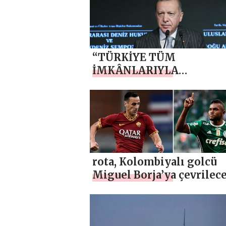
“TÜRKİYE TÜM
İMKÂNLARIYLA
AZERBAYCAN’IN YANIN
OLMAYI SÜRDÜRECEK”
rota, Kolombiyalı golcü
Miguel Borja’ya çevrilec