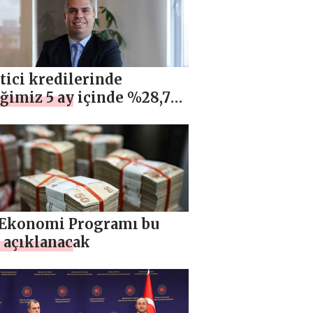
tici kredilerinde
ğimiz 5 ay içinde %28,7
me gerçekleşti
 Ekonomi Programı bu
 açıklanacak