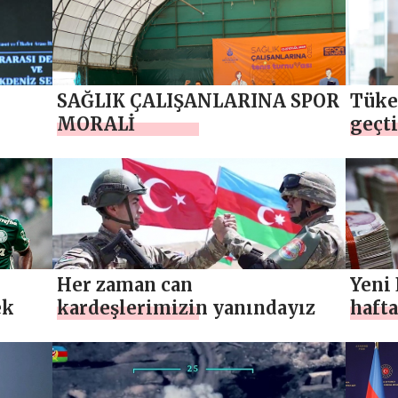
SAĞLIK ÇALIŞANLARINA SPOR
Tüke
MORALİ
geçti
DA
büyü
Her zaman can
Yeni
ek
kardeşlerimizin yanındayız
hafta