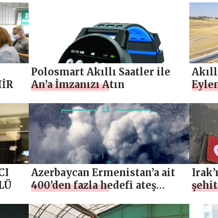
tanıttı
Polosmart Akıllı Saatler ile
Akıll
HİR
An’a İmzanızı Atın
Eyle
CI
Azerbaycan Ermenistan’a ait
Irak’
LÜ
400’den fazla hedefi ateş
şehit
altına aldı