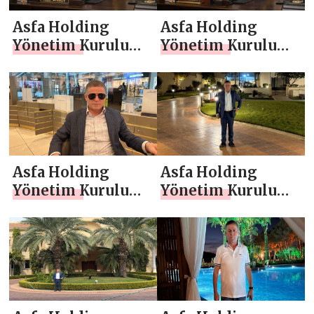
Asfa Holding
Asfa Holding
Yönetim Kurulu
Yönetim Kurulu
Başkanı Asaf
Başkanı Asaf
Atasoy `dan Berat
Atasoy `dan Miraç
Kandili Mesajı
Kandili Mesajı
Asfa Holding
Asfa Holding
Yönetim Kurulu
Yönetim Kurulu
Başkanı Asaf
Başkanı Asaf
Atasoy `dan Yeni
Atasoy `dan
Yıl Mesajı
Regaib Kandili
Mesajı