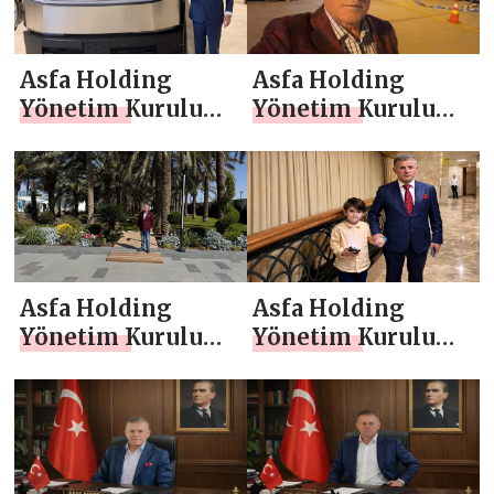
Asfa Holding
Asfa Holding
Yönetim Kurulu
Yönetim Kurulu
Başkanı Asaf
Başkanı Asaf
Atasoy `dan 10
Atasoy `dan
Nisan Polis Haftası
Ramazan Bayramı
Mesajı
Mesajı
Asfa Holding
Asfa Holding
Yönetim Kurulu
Yönetim Kurulu
Başkanı Asaf
Başkanı Asaf
Atasoy `dan Kadir
Atasoy `dan
Gecesi Mesajı
Ramazan ayı
mesajı