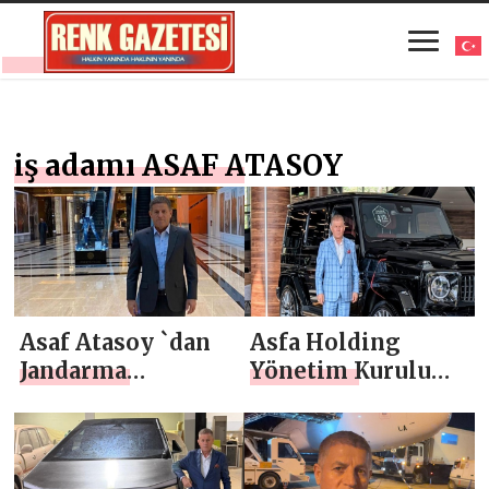
iş adamı ASAF ATASOY
Asaf Atasoy `dan
Asfa Holding
Jandarma
Yönetim Kurulu
Teşkilatı’nın 187.
Başkanı Asaf
Kuruluş Yıl
Atasoy `dan 23
Dönümü Mesajı
Nisan Mesajı