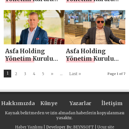
Başkanı Asaf
Başkanı Asaf
Atasoy `dan 24
Atasoy `dan 10
Kasım
Kasım Atatürk’ü
Öğretmenler Günü
Anma Günü Mesajı
Mesajı
Asfa Holding
Asfa Holding
Yönetim Kurulu
Yönetim Kurulu
Başkanı Asaf
Başkanı Asaf
Atasoy `dan 29
Atasoy `dan 19
1
2
3
4
5
»
...
Last »
Page 1 of 7
Ekim Cumhuriyet
Ekim Muhtarlar
Bayramı Mesajı
Günü Mesajı
Hakkımızda
Künye
Yazarlar
İletişim
Kaynak belirtmeden ve izin almadan haberlerin kopyalanması
yasaktır.
Haber Yazılımı
| Developer By;
BEYNSOFT
|
Ucuz site