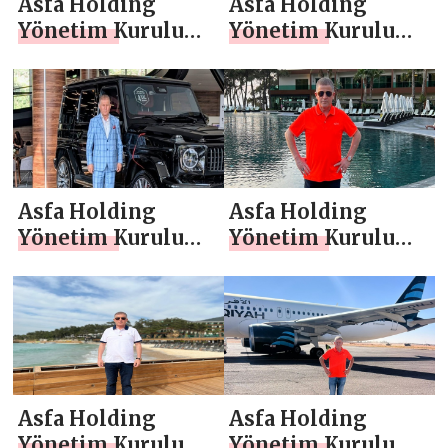
Asfa Holding
Asfa Holding
Yönetim Kurulu
Yönetim Kurulu
Başkanı Asaf
Başkanı Asaf
Atasoy `dan
Atasoy `dan
Regaib Kandili
Mevlana Haftası
Mesajı
Mesajı
Asfa Holding
Asfa Holding
Yönetim Kurulu
Yönetim Kurulu
Başkanı Asaf
Başkanı Asaf
Atasoy `dan 10
Atasoy `dan 3
Aralık Dünya İnsan
Aralık Dünya
Hakları Günü
Engelliler Günü
Mesajı
Mesajı
Asfa Holding
Asfa Holding
Yönetim Kurulu
Yönetim Kurulu