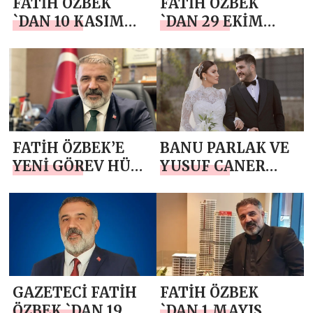
FATİH ÖZBEK
FATİH ÖZBEK
`DAN 10 KASIM
`DAN 29 EKİM
ATATÜRK’Ü ANMA
CUMHURİYET
GÜNÜ MESAJI
BAYRAMI MESAJI
FATİH ÖZBEK’E
BANU PARLAK VE
YENİ GÖREV HÜR
YUSUF CANER
BELEDİYE İŞ
ÖZBEK GÖRKEMLİ
SENDİKASI GENEL
BİR DÜĞÜNLE
BAŞKAN
DÜNYA EVİNE
YARDIMCILIĞI
GİRDİ
GÖREVİNE ATANDI
GAZETECİ FATİH
FATİH ÖZBEK
ÖZBEK `DAN 19
`DAN 1 MAYIS