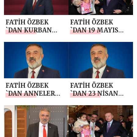
FATİH ÖZBEK
FATİH ÖZBEK
`DAN KURBAN
`DAN 19 MAYIS
BAYRAMI MESAJI
ATATÜRK’Ü
ANMA, GENÇLİK
VE SPOR BAYRAMI
MESAJI
FATİH ÖZBEK
FATİH ÖZBEK
`DAN ANNELER
`DAN 23 NİSAN
GÜNÜ MESAJI
MESAJI