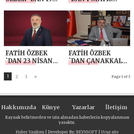
MAYIS
EMEK VE
ATATÜRK’Ü
DAYANIŞMA
ANMA, GENÇLİK
GÜNÜ KUTLAMA
VE SPOR BAYRAMI
MESAJI
MESAJI
FATİH ÖZBEK
FATİH ÖZBEK
`DAN 23 NİSAN
`DAN ÇANAKKALE
MESAJI
ZAFERİ MESAJI
1
2
3
»
Page 1 of 3
Hakkımızda
Künye
Yazarlar
İletişim
Kaynak belirtmeden ve izin almadan haberlerin kopyalanması
yasaktır.
Haber Yazılımı
| Developer By;
BEYNSOFT
|
Ucuz site