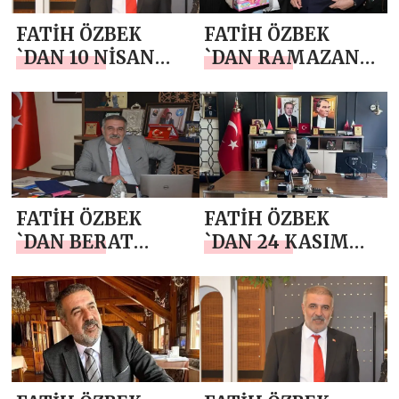
FATİH ÖZBEK
FATİH ÖZBEK
`DAN 10 NİSAN
`DAN RAMAZAN
POLİS HAFTASI
BAYRAMI MESAJI
MESAJI
FATİH ÖZBEK
FATİH ÖZBEK
`DAN BERAT
`DAN 24 KASIM
KANDİLİ MESAJI
ÖĞRETMENLER
GÜNÜ MESAJI