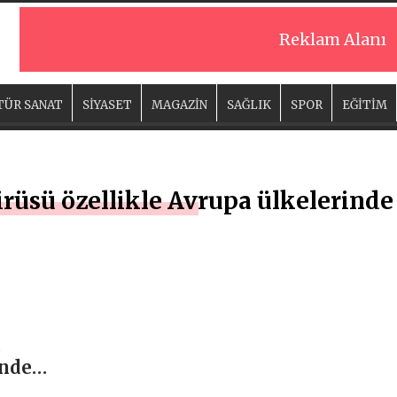
Reklam Alanı
TÜR SANAT
SİYASET
MAGAZİN
SAĞLIK
SPOR
EĞİTİM
rüsü özellikle Avrupa ülkelerinde 
ü
inde