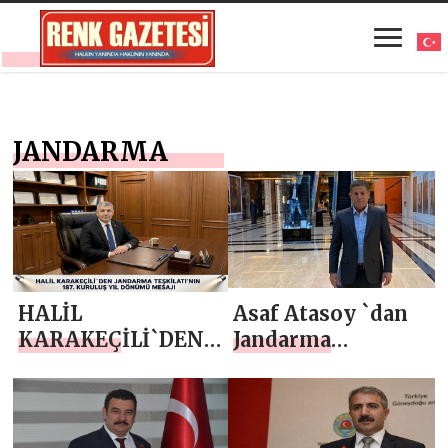
JANDARMA
HALİL
Asaf Atasoy `dan
KARAKEÇİLİ`DEN
Jandarma
JANDARMA
Teşkilatı’nın 187.
TEŞKİLATI’NIN 187.
Kuruluş Yıl
KURULUŞ YIL
Dönümü Mesajı
DÖNÜMÜ MESAJI