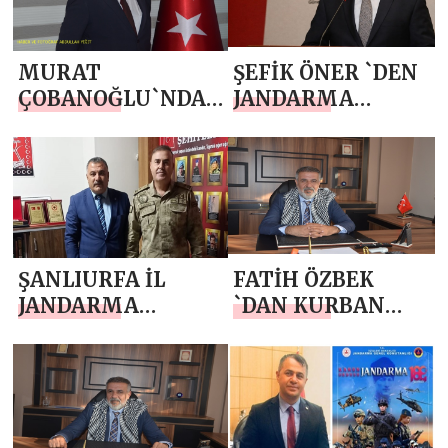
MURAT
ŞEFİK ÖNER `DEN
ÇOBANOĞLU`NDAN
JANDARMA
JANDARMA
TEŞKİLATI’NIN
TEŞKİLATI’NIN 187.
187. KURULUŞ YIL
KURULUŞ YIL
DÖNÜMÜ MESAJI
DÖNÜMÜ MESAJI
ŞANLIURFA İL
FATİH ÖZBEK
JANDARMA
`DAN KURBAN
KOMUTANI
BAYRAMI MESAJI
TUĞGENERAL
MÜCAHİT
AVKIRAN`DAN
BİRECİK ŞEHİT