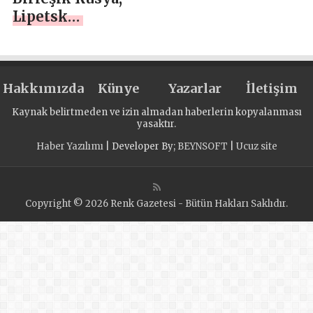
Lipetsk
Oblastı’ndaki
Dankov’da, SVO
katılımcılarının
Hakkımızda
anısına vatansever
Künye
Yazarlar
İletişim
bir etkinlik
Kaynak belirtmeden ve izin almadan haberlerin kopyalanması
düzenledi
yasaktır.
Haber Yazılımı
| Developer By;
BEYNSOFT
|
Ucuz site
Copyright © 2026 Renk Gazetesi - Bütün Hakları Saklıdır.