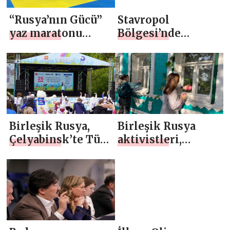
düzenlendi
“Rusya’nın Gücü”
Stavropol
yaz maratonu
Bölgesi’nde
kapsamında
“Birleşik Ülke –
Ulyanovsk ve
Erişilebilir Çevre”
Saransk’ta
parti projesi
kutlama ve futbol
kapsamında bir
turnuvaları
yardım maratonu
düzenlendi
düzenlendi
Birleşik Rusya,
Birleşik Rusya
Çelyabinsk’te Tüm
aktivistleri,
Rusya’nın “Temiz
“Bakım Yakın”
Havayı Seçin”
kampanyası
kampanyası
kapsamında ülke
kapsamında bir
genelinde 3
spor festivali
binden fazla iyilik
düzenledi.
gerçekleştirdi