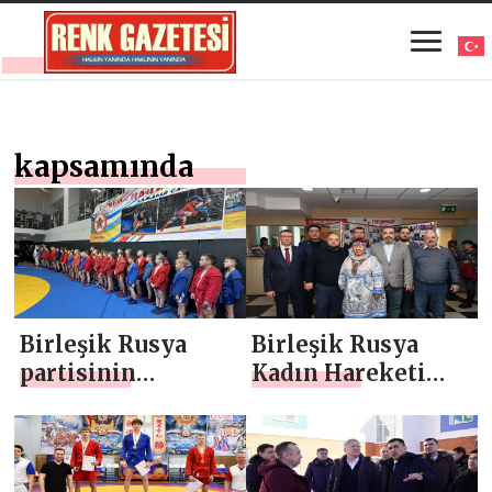
kapsamında
Birleşik Rusya
Birleşik Rusya
partisinin
Kadın Hareketi
“Güçlülerin
partisinin projesi
Seçimi” projesi
kapsamında
kapsamında
Anadır’da bir şiir
Vladimir’de bir
gecesi düzenlendi