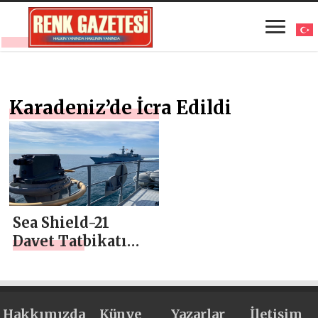
Karadeniz’de İcra Edildi
Sea Shield-21
Davet Tatbikatı
Batı Karadeniz’de
İcra Edildi
Hakkımızda
Künye
Yazarlar
İletişim