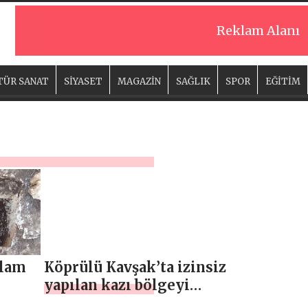
Reklam Alanı
TÜR SANAT
SİYASET
MAGAZİN
SAĞLIK
SPOR
EĞİTİM
ğlam
Köprülü Kavşak’ta izinsiz
yapılan kazı bölgeyi
karanlıkta bıraktı