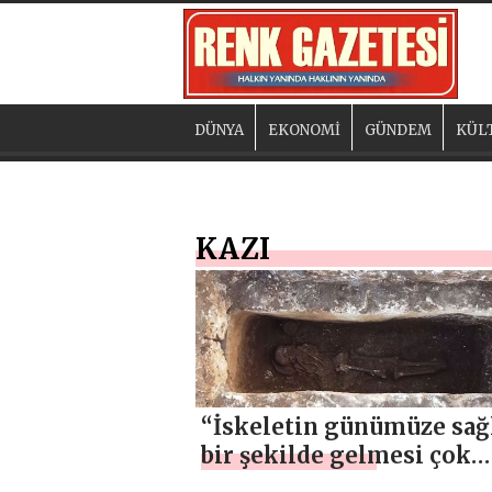
DÜNYA
EKONOMİ
GÜNDEM
KÜL
KAZI
“İskeletin günümüze sa
bir şekilde gelmesi çok
önemli bir durum”