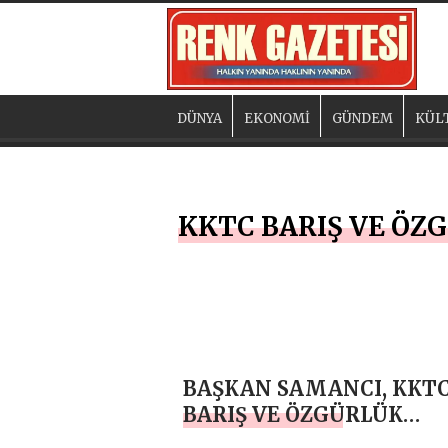
DÜNYA
EKONOMİ
GÜNDEM
KÜL
KKTC BARIŞ VE ÖZ
BAŞKAN SAMANCI, KKT
BARIŞ VE ÖZGÜRLÜK
BAYRAMI KUTLU OLSUN