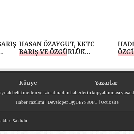
BARIŞ
HASAN ÖZAYGUT, KKTC
HADİ
BARIŞ VE ÖZGÜRLÜK
ÖZG
BAYRAMI KUTLU OLSUN
OLS
Künye
Yazarlar
aynak belirtmeden ve izin almadan haberlerin kopyalanması yasaktı
Haber Yazılımı
| Developer By;
BEYNSOFT
|
Ucuz site
kları Saklıdır.