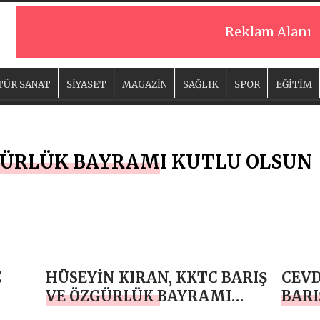
Reklam Alanı
TÜR SANAT
SİYASET
MAGAZİN
SAĞLIK
SPOR
EĞİTİM
GÜRLÜK BAYRAMI KUTLU OLSUN
C
HÜSEYİN KIRAN, KKTC BARIŞ
CEVD
VE ÖZGÜRLÜK BAYRAMI
BARI
KUTLU OLSUN
BAY