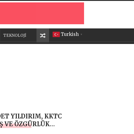
Turkish
TEKNOLOJİ
▼
ET YILDIRIM, KKTC
Ş VE ÖZGÜRLÜK
RAMI KUTLU OLSUN