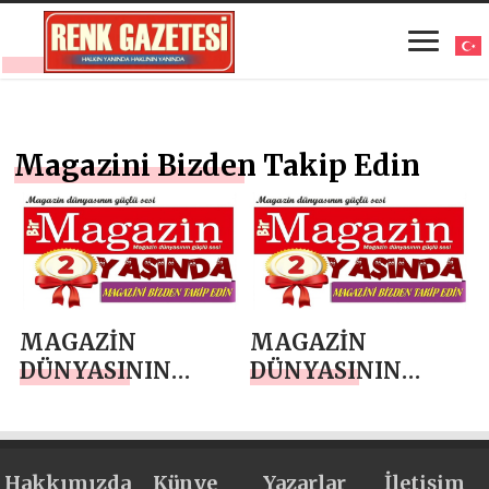
Magazini Bizden Takip Edin
MAGAZİN
MAGAZİN
DÜNYASININ
DÜNYASININ
GÜÇLÜ SESİ
GÜÇLÜ SESİ
BİRMAGAZİN 2
BİRMAGAZİN 2
YAŞINDA
YAŞINDA
Hakkımızda
Künye
Yazarlar
İletişim