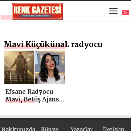
Mavi KüçükünaL radyocu
Efsane Radyocu
Mavi, Betüş Ajans’
la Fırtınalar
Esiyor!
Hakkımızda
Künye
Yazarlar
İletişim