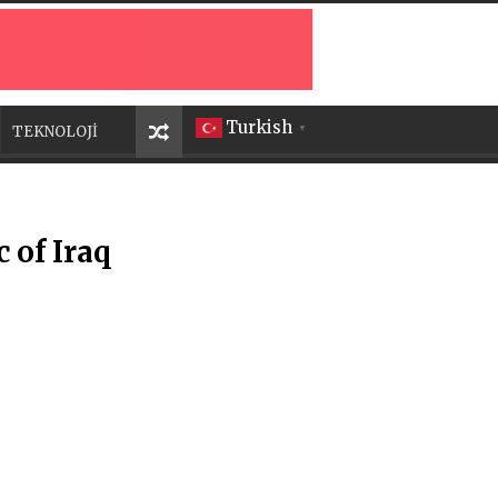
Turkish
TEKNOLOJİ
▼
 of Iraq