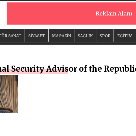
Reklam Alanı
TÜR SANAT
SİYASET
MAGAZİN
SAĞLIK
SPOR
EĞİTİM
l Security Advisor of the Republic