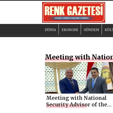
DÜNYA
EKONOMİ
GÜNDEM
KÜL
Meeting with Nationa
Meeting with National
Security Advisor of the
Republic of Iraq