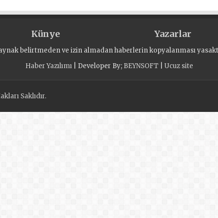
Künye
Yazarlar
aynak belirtmeden ve izin almadan haberlerin kopyalanması yasaktı
Haber Yazılımı
| Developer By;
BEYNSOFT
|
Ucuz site
kları Saklıdır.