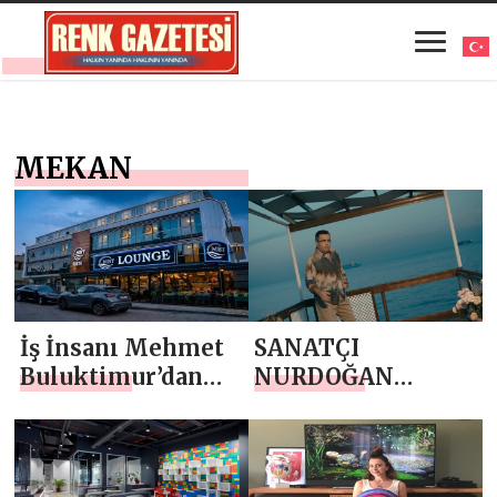
MEKAN
İş İnsanı Mehmet
SANATÇI
Buluktimur’dan
NURDOĞAN
Ankara’ya Yeni Bir
ÖZ’DEN ”PİŞMAN
Yatırım: MBT
DEĞİLİM”
Lounge