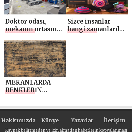
Doktor odası,
Sizce insanlar
mekanın ortasında
hangi zamanlarda
şeffaf bir hacim
mekan
olarak
yenilemeye
konumlandırılmış
ihtiyaç duyuyor?
MEKANLARDA
RENKLERİN
ASALETİ ARTEMİS
HALI RAINBOW
Hakkımızda
Künye
Yazarlar
İletişim
Kaynak belirtmeden ve izin almadan haberlerin kopyalanması