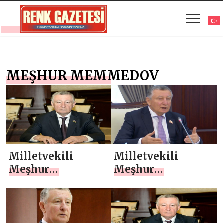
MEŞHUR MEMMEDOV
Milletvekili
Milletvekili
Meşhur
Meşhur
Memmedov,
Memmedov, “Ulu
“Azerbaycan-
Önder, güçlü bir
Türkiye-
karizmatik
Türkmenistan
şahsiyet,