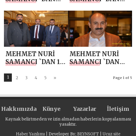
BERAT KANDİLİ
MİRAÇ KANDİLİ
MESAJI
MESAJI
MEHMET NURİ
MEHMET NURİ
SAMANCI `DAN 10
SAMANCI `DAN
OCAK ÇALIŞAN
YENİ YIL MESAJI
GAZETECİLER
1
2
3
4
5
»
Page 1 of 5
GÜNÜ MESAJI
Hakkımızda
Künye
Yazarlar
İletişim
Kaynak belirtmeden ve izin almadan haberlerin kopyalanması
yasaktır.
Haber Yazılımı
| Developer By;
BEYNSOFT
|
Ucuz site