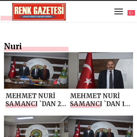
Nuri
MEHMET NURİ
MEHMET NURİ
SAMANCI `DAN 24
SAMANCI `DAN 15
TEMMUZ
TEMMUZ
GAZETECİLER VE
DEMOKRASİ VE
BASIN BAYRAMI
MİLLİ BİRLİK
MESAJI
GÜNÜ MESAJI