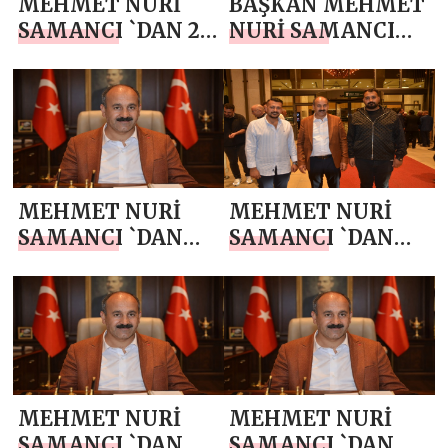
MEHMET NURİ
BAŞKAN MEHMET
SAMANCI `DAN 23
NURİ SAMANCI
NİSAN MESAJI
`DAN 10 NİSAN
POLİS HAFTASI
MESAJI
MEHMET NURİ
MEHMET NURİ
SAMANCI `DAN
SAMANCI `DAN
KADİR GECESİ
RAMAZAN AYI
MESAJI
MESAJI
MEHMET NURİ
MEHMET NURİ
SAMANCI `DAN
SAMANCI `DAN