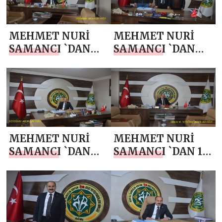
MEHMET NURİ
MEHMET NURİ
SAMANCI `DAN
SAMANCI `DAN
BABALAR GÜNÜ
JANDARMA
MESAJI
TEŞKİLATI’NIN
187. KURULUŞ YIL
DÖNÜMÜ MESAJI
MEHMET NURİ
MEHMET NURİ
SAMANCI `DAN
SAMANCI `DAN 19
KURBAN
MAYIS
BAYRAMI MESAJI
ATATÜRK’Ü
ANMA, GENÇLİK
VE SPOR BAYRAMI
MESAJI