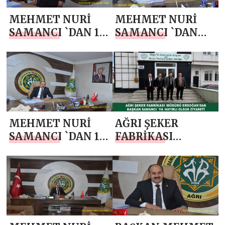
MEHMET NURİ
MEHMET NURİ
SAMANCI `DAN 14
SAMANCI `DAN
MAYIS DÜNYA
ANNELER GÜNÜ
ÇİFTÇİLER GÜNÜ
MESAJI
MESAJI
MEHMET NURİ
AĞRI ŞEKER
SAMANCI `DAN 1
FABRİKASI
MAYIS EMEK VE
MÜDÜRÜ
DAYANIŞMA
ERDOĞAN`DAN
GÜNÜ KUTLAMA
BAŞKAN SAMANCI
MESAJI
`YA HAYIRLI
OLSUN ZİYARETİ