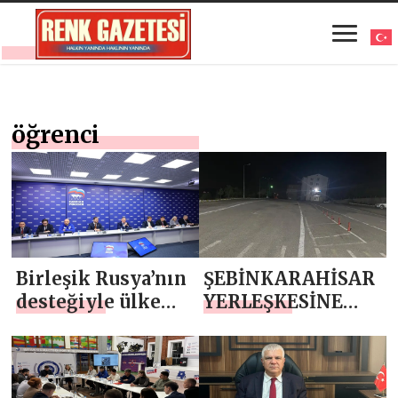
öğrenci
Birleşik Rusya’nın
ŞEBİNKARAHİSAR
desteğiyle ülke
YERLEŞKESİNE
genelindeki 800
CAN’DAN NEŞTER
öğrenci yurdu
yenilenecek