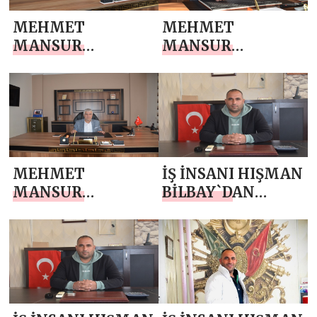
MEHMET
MEHMET
MANSUR
MANSUR
ÇALAPKULU
ÇALAPKULU
`NDAN 15
`NDAN BABALAR
TEMMUZ
GÜNÜ MESAJI
DEMOKRASİ VE
MİLLİ BİRLİK
GÜNÜ MESAJI
MEHMET
İŞ İNSANI HIŞMAN
MANSUR
BİLBAY`DAN
ÇALAPKULU
MİRAÇ KANDİLİ
`NDAN KURBAN
MESAJI
BAYRAMI MESAJI