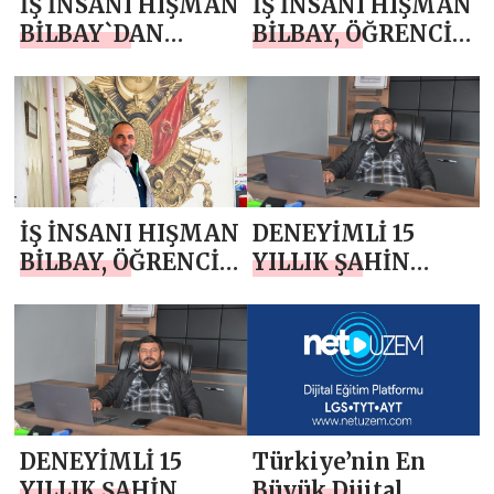
İŞ İNSANI HIŞMAN
İŞ İNSANI HIŞMAN
BİLBAY`DAN
BİLBAY, ÖĞRENCİ
MİRAÇ KANDİLİ
SERVİSİN TEK
MESAJI
ADRESİ AYYILDIZ
ÖĞRENCİ
TAŞIMACILIK
İŞ İNSANI HIŞMAN
DENEYİMLİ 15
BİLBAY, ÖĞRENCİ
YILLIK ŞAHİN
SERVİSİN TEK
ASLAN TURİZM
ADRESİ AYYILDIZ
ÇALIŞMALARINA
ÖĞRENCİ
DEVAM EDİYOR
TAŞIMACILIK
DENEYİMLİ 15
Türkiye’nin En
YILLIK ŞAHİN
Büyük Dijital