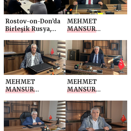
Rostov-on-Don’da
MEHMET
Birleşik Rusya,
MANSUR
öğrenci
ÇALAPKULU
yurtlarının elden
`NDAN MEVLİD
geçirilmesini
KANDİLİ MESAJI
izlemenin
sonuçlarını
özetledi
MEHMET
MEHMET
MANSUR
MANSUR
ÇALAPKULU
ÇALAPKULU
`NDAN 1 EYLÜL
`NDAN 30
DÜNYA BARIŞ
AĞUSTOS ZAFER
GÜNÜ MESAJI
BAYRAMI MESAJI