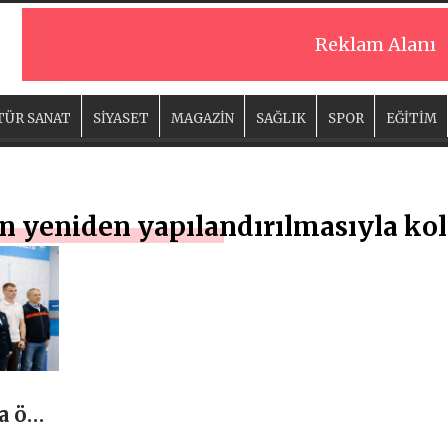
Reklam Alanı
TÜR SANAT
SİYASET
MAGAZİN
SAĞLIK
SPOR
EĞİTİM
n yeniden yapılandırılmasıyla kola
a ön
r