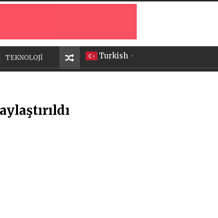
Turkish
TEKNOLOJİ
▼
ylaştırıldı