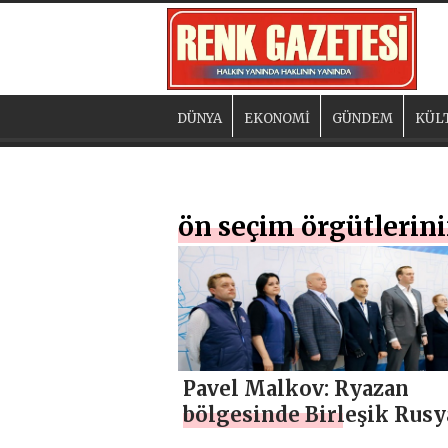
DÜNYA
EKONOMİ
GÜNDEM
KÜL
ön seçim örgütlerini
Pavel Malkov: Ryazan
bölgesinde Birleşik Rusy
seçimlerinin organize bi