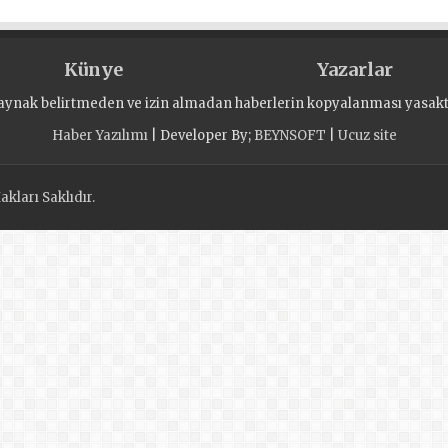
seçim
Künye
Yazarlar
aynak belirtmeden ve izin almadan haberlerin kopyalanması yasaktı
Haber Yazılımı
| Developer By;
BEYNSOFT
|
Ucuz site
kları Saklıdır.