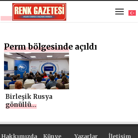
Perm bölgesinde açıldı
Birleşik Rusya
gönüllü
örgütünün
karargahı Perm
bölgesinde açıldı
Hakkımızda
Künye
Yazarlar
İletişim