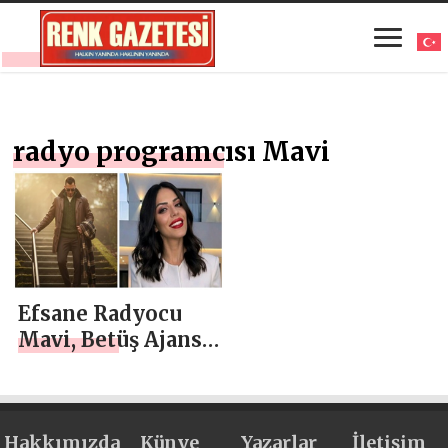
radyo programcısı Mavi
Efsane Radyocu
Mavi, Betüş Ajans’
la Fırtınalar
Esiyor!
Hakkımızda
Künye
Yazarlar
İletişim