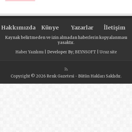
Advisor of the
Republic of Iraq
Hakkımızda
Künye
Yazarlar
İletişim
Kaynak belirtmeden ve izin almadan haberlerin kopyalanması
yasaktır.
Haber Yazılımı
| Developer By;
BEYNSOFT
|
Ucuz site
Copyright © 2026 Renk Gazetesi - Bütün Hakları Saklıdır.