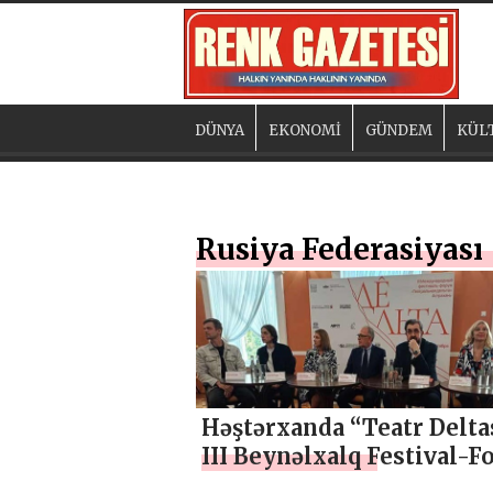
DÜNYA
EKONOMİ
GÜNDEM
KÜL
Rusiya Federasiyası
Həştərxanda “Teatr Delta
III Beynəlxalq Festival-
açılıb