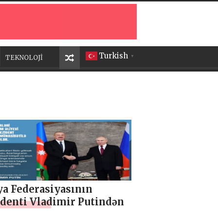
Turkish
TEKNOLOJİ
▼
ya Federasiyasının
identi Vladimir Putindən