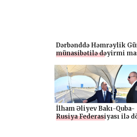
Dərbənddə Həmrəylik Gü
münasibətilə dəyirmi ma
təşkil edilib
İlham Əliyev Bakı-Quba-
Rusiya Federasiyası ilə d
sərhədi ödənişli yeni
avtomobil yolunun açılış