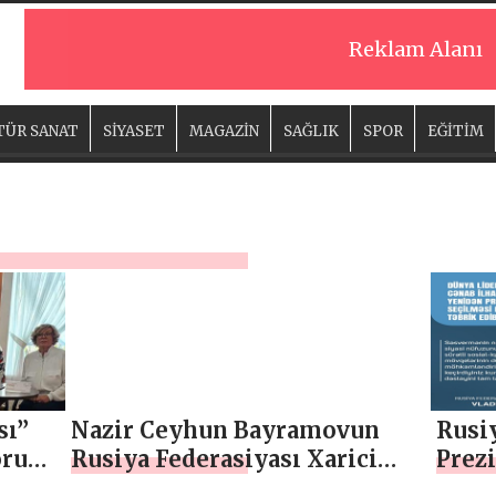
Reklam Alanı
TÜR SANAT
SİYASET
MAGAZİN
SAĞLIK
SPOR
EĞİTİM
sı”
Nazir Ceyhun Bayramovun
Rusi
Forum
Rusiya Federasiyası Xarici
Prez
İşlər Nazirliyinin xüsusi