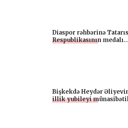
iştirak edib
Diaspor rəhbərinə Tatarı
Respublikasının medalı
təqdim edilib
Bişkekdə Heydər Əliyevi
illik yubileyi münasibəti
bayram şənliyi təşkil edi