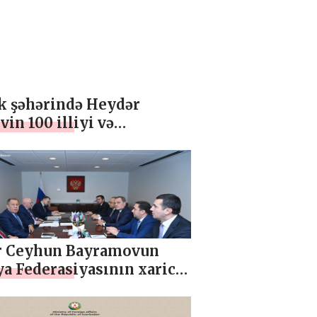
sk şəhərində Heydər
vin 100 illiyi və
luq” mərkəzinin 25 illiyi
 olunub
r Ceyhun Bayramovun
a Federasiyasının xarici
 naziri Sergey Lavrov ilə
şünə dair mətbuat