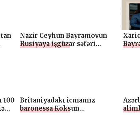
məlu
stan
Nazir Ceyhun Bayramovun
Xaric
Rusiyaya işgüzar səfəri
Bayr
çərçivəsində Rusiya və
Feder
Ermənistan xarici işlər
Serg
nazirləri ilə keçirdiyi
telef
görüşlərə dair mətbuat
mətb
məlumatı
n 100
Britaniyadakı icmamız
Azər
lə
baronessa Koksun
aliml
lib
cəzalandırılması tələbi ilə
alıb
parlament komitəsinə
müraciət edib