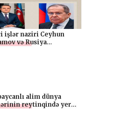
matı
i işlər naziri Ceyhun
amov və Rusiya
asiyası xarici işlər naziri
ey Lavrov arasında
on danışığına dair
uat məlumatı
baycanlı alim dünya
ərinin reytinqində yer