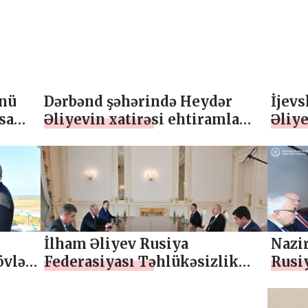
tapşırıqlar üzrə səfiri Pavel
Knyazev ilə görüşünə dair
mətbuat məlumatı
nü
Dərbənd şəhərində Heydər
İjev
sa
Əliyevin xatirəsi ehtiramla
Əliye
yad edilib
“Dost
qeyd
İlham Əliyev Rusiya
Nazi
övlət
Federasiyası Təhlükəsizlik
Rusiy
Şurasının katibini qəbul edib
işlər
ında
görü