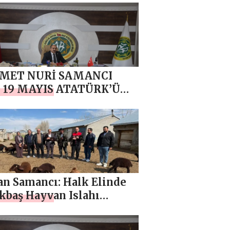
MET NURİ SAMANCI
 19 MAYIS ATATÜRK’Ü
, GENÇLİK VE SPOR
AMI MESAJI
an Samancı: Halk Elinde
kbaş Hayvan Islahı
sel Projesi kapsamında
tiricilerimizi ziyaret