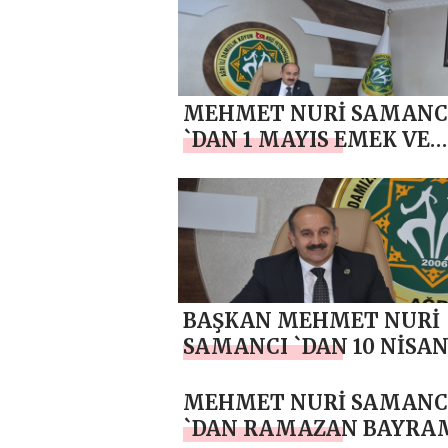
MEHMET NURİ SAMANC
`DAN 1 MAYIS EMEK VE
DAYANIŞMA GÜNÜ
KUTLAMA MESAJI
BAŞKAN MEHMET NURİ
SAMANCI `DAN 10 NİSA
POLİS HAFTASI MESAJI
MEHMET NURİ SAMANC
`DAN RAMAZAN BAYRA