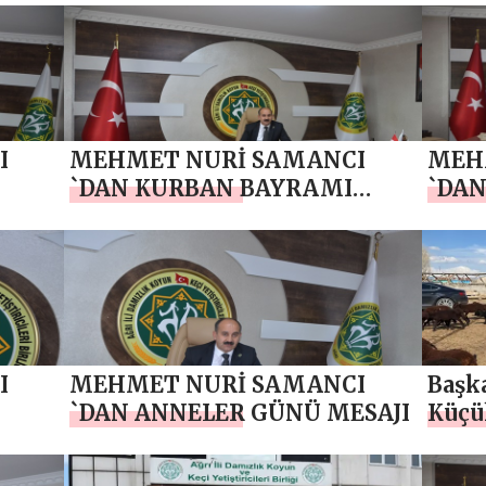
GÜNÜ MESAJI
I
MEHMET NURİ SAMANCI
MEH
`DAN KURBAN BAYRAMI
`DAN
ULUŞ
MESAJI
ANMA
BAYR
I
MEHMET NURİ SAMANCI
Başk
`DAN ANNELER GÜNÜ MESAJI
Küçü
Ülke
yetiş