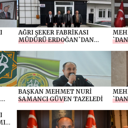
ettik
I
AĞRI ŞEKER FABRİKASI
MEH
MÜDÜRÜ ERDOĞAN`DAN
`DAN
BAŞKAN SAMANCI `YA
HAYIRLI OLSUN ZİYARETİ
BAŞKAN MEHMET NURİ
MEH
N
SAMANCI GÜVEN TAZELEDİ
`DA
MESA
I
MI