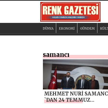
DÜNYA
EKONOMİ
GÜNDEM
KÜL
samancı
MEHMET NURİ SAMANC
`DAN 24 TEMMUZ
GAZETECİLER VE BASIN