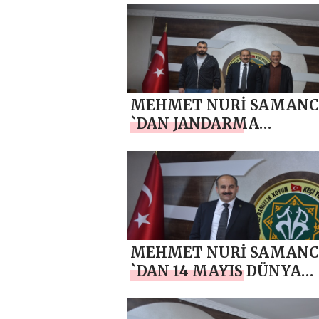
BAYRAMI MESAJI
MEHMET NURİ SAMANC
`DAN JANDARMA
TEŞKİLATI’NIN 187. KUR
YIL DÖNÜMÜ MESAJI
MEHMET NURİ SAMANC
`DAN 14 MAYIS DÜNYA
ÇİFTÇİLER GÜNÜ MESAJI