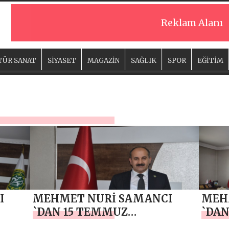
Reklam Alanı
TÜR SANAT
SİYASET
MAGAZİN
SAĞLIK
SPOR
EĞİTİM
I
MEHMET NURİ SAMANCI
MEH
`DAN 15 TEMMUZ
`DAN
DEMOKRASİ VE MİLLİ BİRLİK