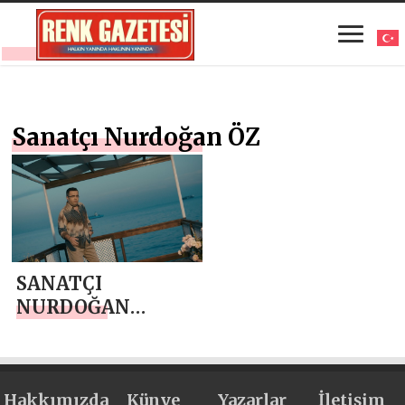
Sanatçı Nurdoğan ÖZ
SANATÇI
NURDOĞAN
ÖZ’DEN ”PİŞMAN
DEĞİLİM”
Hakkımızda
Künye
Yazarlar
İletişim