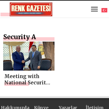
Security A
Meeting with
National Security
Advisor of the
Republic of Iraq
Hakkımızda
Künye
Yazarlar
İletişim