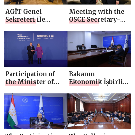
AGİT Genel
Meeting with the
Sekreteri ile
OSCE Secretary-
görüşme
General
Participation of
Bakanın
the Minister of
Ekonomik İşbirliği
Foreign Affairs at
Teşkilatı
the 32nd OSCE
Toplantısına
Ministerial
Katılımı
Council Meeting