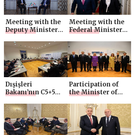
Meeting with the
Meeting with the
Deputy Minister
Federal Minister
of Foreign Affairs
for European and
of Iran
International
Affairs of Austria
Dışişleri
Participation of
Bakanı’nın C5+5
the Minister of
Toplantısı’na
Foreign Affairs in
Katılımı
the C5+5 Meeting