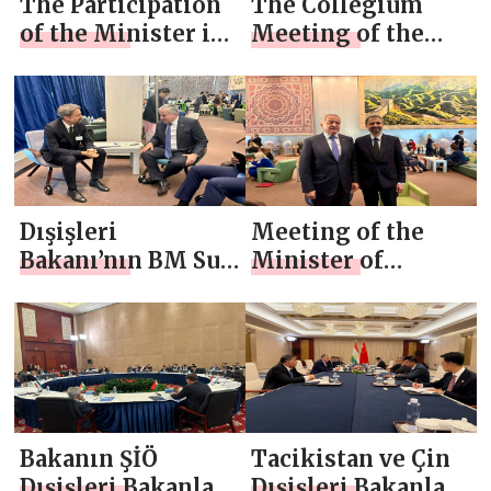
The Participation
The Collegium
of the Minister in
Meeting of the
the Economic
Ministry of
Cooperation
Foreign Affairs
Organization
Meeting
Dışişleri
Meeting of the
Bakanı’nın BM Su
Minister of
Komitesi Başkanı
Foreign Affairs
ile görüşmesi
with the Chair of
UN-Water
Bakanın ŞİÖ
Tacikistan ve Çin
Dışişleri Bakanları
Dışişleri Bakanları