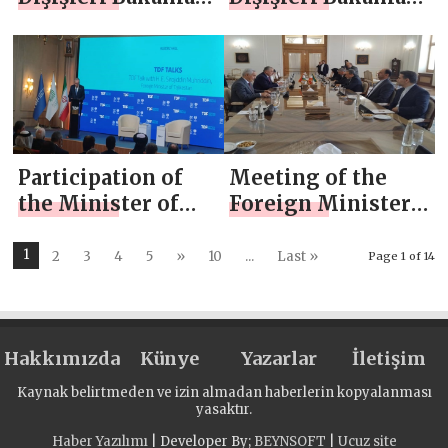
Konseyi
Toplantısı
Toplantısına
Katılımı
Participation of
Meeting of the
the Minister of
Foreign Ministers
Foreign Affairs in
of Tajikistan and
the Tehran
Iran
1
2
3
4
5
»
10
...
Last »
Page 1 of 14
Dialogue Forum
Hakkımızda
Künye
Yazarlar
İletişim
Kaynak belirtmeden ve izin almadan haberlerin kopyalanması
yasaktır.
Haber Yazılımı
| Developer By;
BEYNSOFT
|
Ucuz site