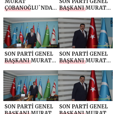
MURAT
SON PARTİ GENEL
ÇOBANOĞLU`NDAN
BAŞKANI MURAT
5 NİSAN
ÇOBANOĞLU`NDAN
AVUKATLAR GÜNÜ
RAMAZAN
MESAJI
BAYRAMI MESAJI
SON PARTİ GENEL
SON PARTİ GENEL
BAŞKANI MURAT
BAŞKANI MURAT
ÇOBANOĞLU`NDAN
ÇOBANOĞLU`NDAN
RAMAZAN
KADİR GECESİ
BAYRAMI MESAJI
MESAJI
SON PARTİ GENEL
SON PARTİ GENEL
BAŞKANI MURAT
BAŞKANI MURAT