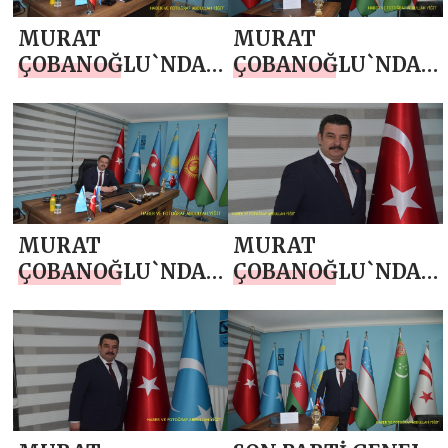
MURAT
MURAT
ÇOBANOĞLU`NDAN
ÇOBANOĞLU`NDAN
3 MAYIS
1 MAYIS EMEK VE
TÜRKÇÜLÜK GÜNÜ
DAYANIŞMA GÜNÜ
MESAJI
KUTLAMA MESAJI
MURAT
MURAT
ÇOBANOĞLU`NDAN
ÇOBANOĞLU`NDAN
23 NİSAN MESAJI
10 NİSAN POLİS
HAFTASI MESAJI