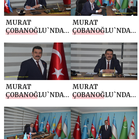
MURAT
MURAT
ÇOBANOĞLU`NDAN
ÇOBANOĞLU`NDAN
KURBAN BAYRAMI
19 MAYIS
MESAJI
ATATÜRK’Ü ANMA,
GENÇLİK VE SPOR
BAYRAMI MESAJI
MURAT
MURAT
ÇOBANOĞLU`NDAN
ÇOBANOĞLU`NDAN
14 MAYIS DÜNYA
ANNELER GÜNÜ
ÇİFTÇİLER GÜNÜ
MESAJI
MESAJI