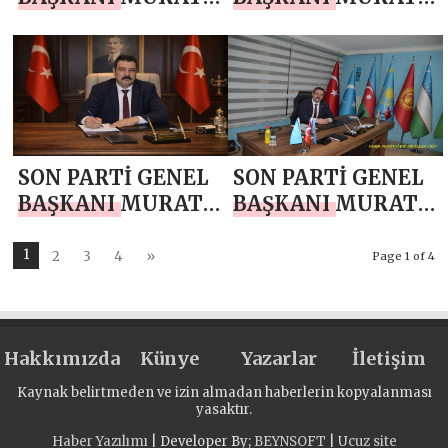
ÇOBANOĞLU`NDAN
ÇOBANOĞLU`NDAN
RAMAZAN AYI
BERAT KANDİLİ
MESAJI
MESAJI
SON PARTİ GENEL
SON PARTİ GENEL
BAŞKANI MURAT
BAŞKANI MURAT
ÇOBANOĞLU`NDAN
ÇOBANOĞLU`NDAN
MİRAÇ KANDİLİ
10 OCAK ÇALIŞAN
1
2
3
4
»
Page 1 of 4
MESAJI
GAZETECİLER
GÜNÜ MESAJI
Hakkımızda
Künye
Yazarlar
İletişim
Kaynak belirtmeden ve izin almadan haberlerin kopyalanması
yasaktır.
Haber Yazılımı
| Developer By;
BEYNSOFT
|
Ucuz site