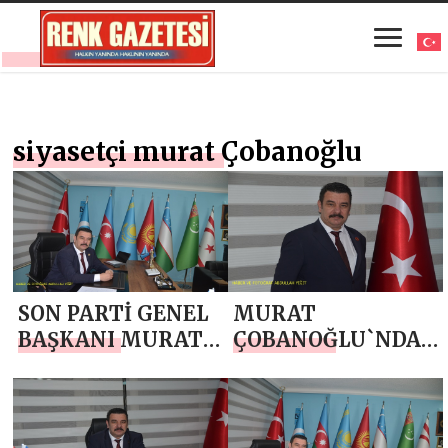
siyasetçi murat Çobanoğlu
SON PARTİ GENEL
MURAT
BAŞKANI MURAT
ÇOBANOĞLU`NDAN
ÇOBANOĞLU`NDAN
JANDARMA
BABALAR GÜNÜ
TEŞKİLATI’NIN 187.
MESAJI
KURULUŞ YIL
DÖNÜMÜ MESAJI