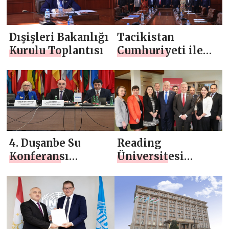
katılımı
Dışişleri Bakanlığı
Tacikistan
Kurulu Toplantısı
Cumhuriyeti ile
Hindistan
Cumhuriyeti
arasında siyasi
istişareler
4. Duşanbe Su
Reading
Konferansı
Üniversitesi
hazırlıklarına
ziyareti
ilişkin
bilgilendirme
toplantısı