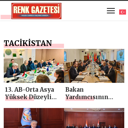
TACİKİSTAN
13. AB-Orta Asya
Bakan
Yüksek Düzeyli
Yardımcısının
Siyasi ve Güvenlik
Şanghay İşbirliği
Diyaloğuna
Örgütü (SCO)
Katılım
çerçevesindeki
istişarelere