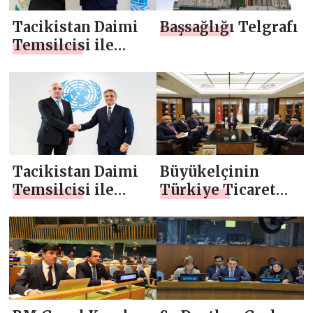
Tacikistan Daimi
Başsağlığı Telgrafı
Temsilcisi ile
UNIDO Genel
Direktörü
Arasında Görüşme
Tacikistan Daimi
Büyükelçinin
Temsilcisi ile
Türkiye Ticaret
Viyana’daki BM
Bakanı ile
Ofisi Genel Müdür
görüşmesi
Vekili arasında
gerçekleşen
görüşme