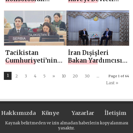
görüşmeleri
Elektrik, Su ve
Yenilenebilir
Enerji Bakanı ile
görüşmesi
Tacikistan
İran Dışişleri
Cumhuriyeti’nin
Bakan Yardımcısı
2003 Somut
ile görüşme
Olmayan Kültürel
1
2
3
4
5
»
10
20
30
...
Page 1 of 64
Mirasın
Last »
Korunması
Sözleşmesi’nin
Uygulanmasına ve
Hakkımızda
Künye
Yazarlar
İletişim
UNESCO Temsili
Listesi’nde Yer
Kaynak belirtmeden ve izin almadan haberlerin kopyalanması
yasaktır.
Alan Unsurların