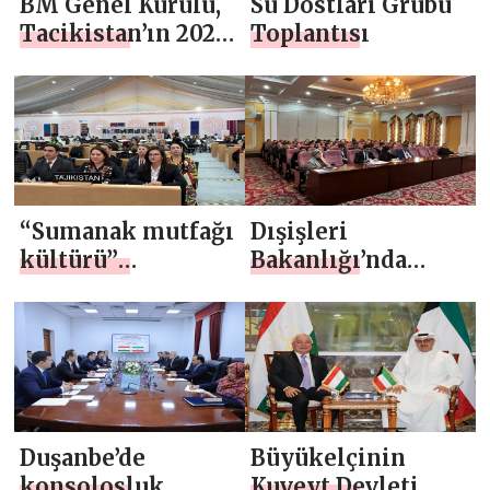
BM Genel Kurulu,
Su Dostları Grubu
Tacikistan’ın 2027
Toplantısı
Uluslararası
Hukuk
Okuryazarlığı Yılı
hakkındaki
kararını kabul etti
“Sumanak mutfağı
Dışişleri
kültürü”
Bakanlığı’nda
adaylığının
İnsan Hakları
İnsanlığın Somut
Günü
Olmayan Kültürel
Mirası Temsilî
Listesine
kaydedilmesi
Duşanbe’de
Büyükelçinin
konsolosluk
Kuveyt Devleti