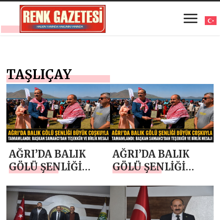
TAŞLIÇAY
AĞRI’DA BALIK
AĞRI’DA BALIK
GÖLÜ ŞENLİĞİ
GÖLÜ ŞENLİĞİ
BÜYÜK COŞKUYLA
BÜYÜK COŞKUYLA
TAMAMLANDI:
TAMAMLANDI:
BAŞKAN
BAŞKAN
SAMANCI’DAN
SAMANCI’DAN