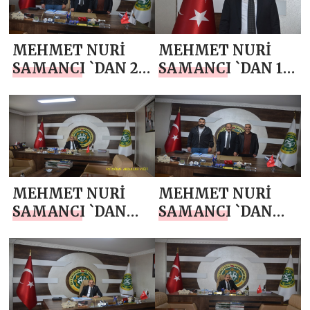
TEŞEKKÜR VE
TEŞEKKÜR VE
BİRLİK MESAJI
BİRLİK MESAJI
MEHMET NURİ
MEHMET NURİ
SAMANCI `DAN 24
SAMANCI `DAN 15
TEMMUZ
TEMMUZ
GAZETECİLER VE
DEMOKRASİ VE
BASIN BAYRAMI
MİLLİ BİRLİK
MESAJI
GÜNÜ MESAJI
MEHMET NURİ
MEHMET NURİ
SAMANCI `DAN
SAMANCI `DAN
BABALAR GÜNÜ
JANDARMA
MESAJI
TEŞKİLATI’NIN
187. KURULUŞ YIL
DÖNÜMÜ MESAJI