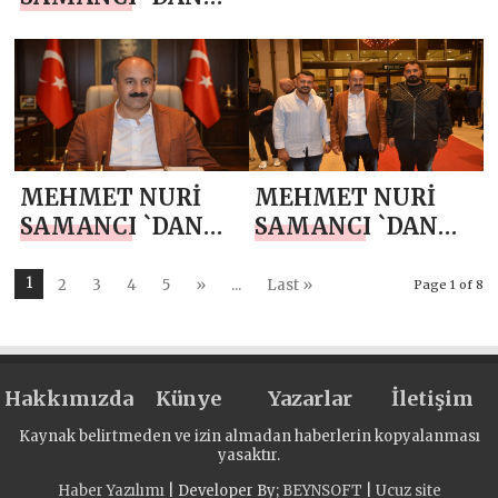
RAMAZAN
BAYRAMI MESAJI
MEHMET NURİ
MEHMET NURİ
SAMANCI `DAN
SAMANCI `DAN
KADİR GECESİ
RAMAZAN AYI
MESAJI
MESAJI
1
2
3
4
5
»
...
Last »
Page 1 of 8
Hakkımızda
Künye
Yazarlar
İletişim
Kaynak belirtmeden ve izin almadan haberlerin kopyalanması
yasaktır.
Haber Yazılımı
| Developer By;
BEYNSOFT
|
Ucuz site