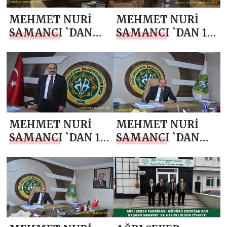
MEHMET NURİ
MEHMET NURİ
SAMANCI `DAN
SAMANCI `DAN 19
KURBAN
MAYIS
BAYRAMI MESAJI
ATATÜRK’Ü
ANMA, GENÇLİK
VE SPOR BAYRAMI
MESAJI
MEHMET NURİ
MEHMET NURİ
SAMANCI `DAN 14
SAMANCI `DAN
MAYIS DÜNYA
ANNELER GÜNÜ
ÇİFTÇİLER GÜNÜ
MESAJI
MESAJI