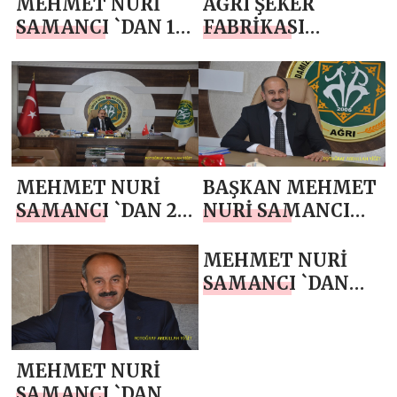
MEHMET NURİ
AĞRI ŞEKER
SAMANCI `DAN 1
FABRİKASI
MAYIS EMEK VE
MÜDÜRÜ
DAYANIŞMA
ERDOĞAN`DAN
GÜNÜ KUTLAMA
BAŞKAN SAMANCI
MESAJI
`YA HAYIRLI
OLSUN ZİYARETİ
MEHMET NURİ
BAŞKAN MEHMET
SAMANCI `DAN 23
NURİ SAMANCI
NİSAN MESAJI
`DAN 10 NİSAN
POLİS HAFTASI
MEHMET NURİ
MESAJI
SAMANCI `DAN
RAMAZAN
BAYRAMI MESAJI
MEHMET NURİ
SAMANCI `DAN