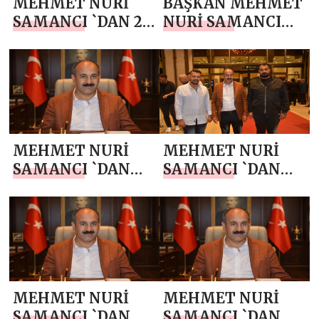
MEHMET NURİ
BAŞKAN MEHMET
SAMANCI `DAN 23
NURİ SAMANCI
NİSAN MESAJI
`DAN 10 NİSAN
POLİS HAFTASI
MESAJI
MEHMET NURİ
MEHMET NURİ
SAMANCI `DAN
SAMANCI `DAN
KADİR GECESİ
RAMAZAN AYI
MESAJI
MESAJI
MEHMET NURİ
MEHMET NURİ
SAMANCI `DAN
SAMANCI `DAN