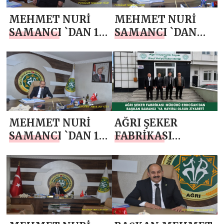
MEHMET NURİ
MEHMET NURİ
SAMANCI `DAN 14
SAMANCI `DAN
MAYIS DÜNYA
ANNELER GÜNÜ
ÇİFTÇİLER GÜNÜ
MESAJI
MESAJI
MEHMET NURİ
AĞRI ŞEKER
SAMANCI `DAN 1
FABRİKASI
MAYIS EMEK VE
MÜDÜRÜ
DAYANIŞMA
ERDOĞAN`DAN
GÜNÜ KUTLAMA
BAŞKAN SAMANCI
MESAJI
`YA HAYIRLI
OLSUN ZİYARETİ