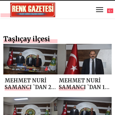
Taşlıçay ilçesi
MEHMET NURİ
MEHMET NURİ
SAMANCI `DAN 24
SAMANCI `DAN 15
TEMMUZ
TEMMUZ
GAZETECİLER VE
DEMOKRASİ VE
BASIN BAYRAMI
MİLLİ BİRLİK
MESAJI
GÜNÜ MESAJI