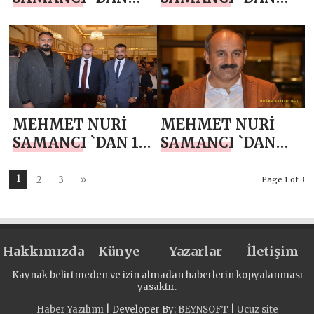
BERAT KANDİLİ
MİRAÇ KANDİLİ
MESAJI
MESAJI
MEHMET NURİ
MEHMET NURİ
SAMANCI `DAN 10
SAMANCI `DAN
OCAK ÇALIŞAN
YENİ YIL MESAJI
GAZETECİLER
1
2
3
»
Page 1 of 3
GÜNÜ MESAJI
Hakkımızda
Künye
Yazarlar
İletişim
Kaynak belirtmeden ve izin almadan haberlerin kopyalanması
yasaktır.
Haber Yazılımı
| Developer By;
BEYNSOFT
|
Ucuz site