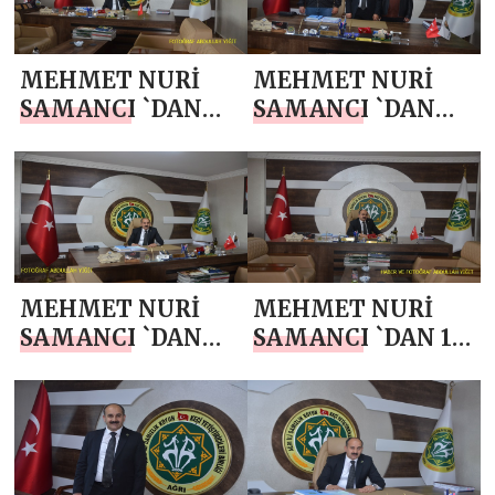
MEHMET NURİ
MEHMET NURİ
SAMANCI `DAN
SAMANCI `DAN
BABALAR GÜNÜ
JANDARMA
MESAJI
TEŞKİLATI’NIN
187. KURULUŞ YIL
DÖNÜMÜ MESAJI
MEHMET NURİ
MEHMET NURİ
SAMANCI `DAN
SAMANCI `DAN 19
KURBAN
MAYIS
BAYRAMI MESAJI
ATATÜRK’Ü
ANMA, GENÇLİK
VE SPOR BAYRAMI
MESAJI