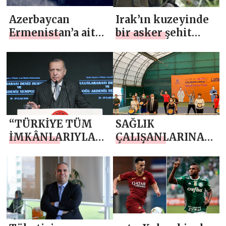
Azerbaycan
Irak’ın kuzeyinde
Ermenistan’a ait
bir asker şehit
400’den fazla
oldu
hedefi ateş altına
aldı
“TÜRKİYE TÜM
SAĞLIK
İMKÂNLARIYLA
ÇALIŞANLARINA
AZERBAYCAN’IN
SPOR MORALİ
YANINDA OLMAYI
SÜRDÜRECEK”