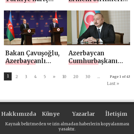
uçuşları durdurdu
böyle vurdu
Bakan Çavuşoğlu,
Azerbaycan
Azerbaycanlı
Cumhurbaşkanı
mevkidaşı
Aliyev:
Bayramov ile
Şehitlerimizin
1
2
3
4
5
»
10
20
30
...
Page 1 of 43
görüştü
kanı yerde
Last »
kalmayacak
Hakkımızda
Künye
Yazarlar
İletişim
Kaynak belirtmeden ve izin almadan haberlerin kopyalanması
yasaktır.