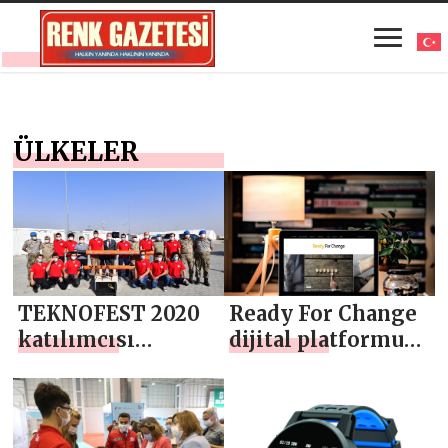
ÜLKELER
TEKNOFEST 2020
Ready For Change
katılımcısı
dijital platformu
öğrenciler,
Ekim’de açılıyor
savunma
alanındaki
projelerini Bab’da