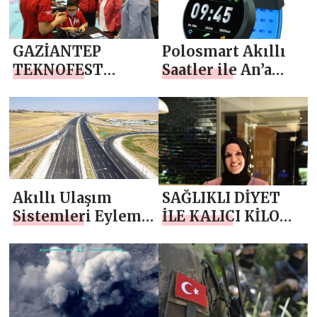
tanıttı
GAZİANTEP
Polosmart Akıllı
TEKNOFEST
Saatler ile An’a
RUHUNA UYGUN
İmzanızı Atın
BİR ŞEHİR
Akıllı Ulaşım
SAĞLIKLI DİYET
Sistemleri Eylem
İLE KALICI KİLO
Planı açıklanacak
VERMENİN
FORMÜLÜ