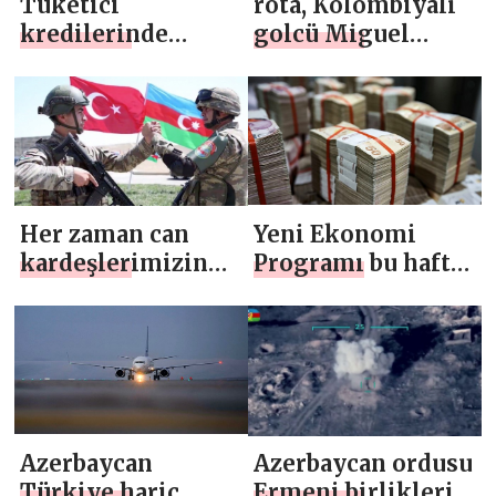
Tüketici
rota, Kolombiyalı
kredilerinde
golcü Miguel
geçtiğimiz 5 ay
Borja’ya çevrilecek
içinde %28,7
büyüme
gerçekleşti
Her zaman can
Yeni Ekonomi
kardeşlerimizin
Programı bu hafta
yanındayız
açıklanacak
Azerbaycan
Azerbaycan ordusu
Türkiye hariç
Ermeni birlikleri