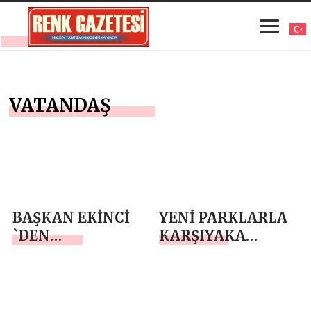
VATANDAŞ
BAŞKAN EKİNCİ
YENİ PARKLARLA
`DEN
KARŞIYAKA
VATANDAŞLARA
GÜZELLEŞİYOR
ÇAĞRI GELİN
BİRLİKTE
ÇALIŞALIM