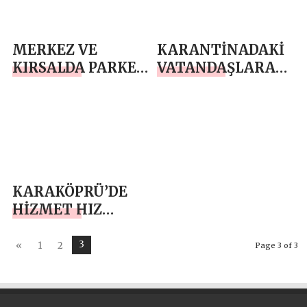
MERKEZ VE
KARANTİNADAKİ
KIRSALDA PARKE
VATANDAŞLARA
DÖŞEMESİ
GIDA DESTEĞİ
SÜRÜYOR
SÜRÜYOR
KARAKÖPRÜ’DE
HİZMET HIZ
KESMİYOR
3
«
1
2
Page 3 of 3