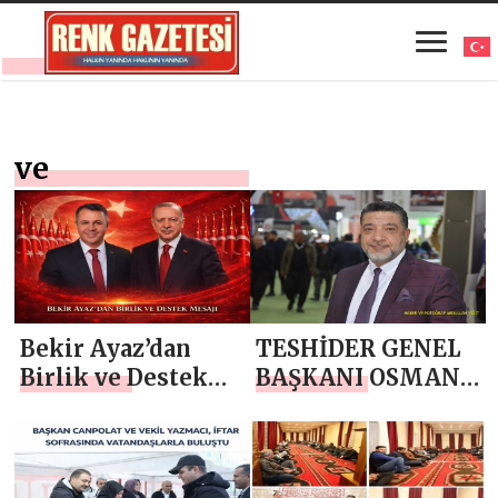
ve
Bekir Ayaz’dan
TESHİDER GENEL
Birlik ve Destek
BAŞKANI OSMAN
Mesajı
GÜLAÇTI`DAN
KADİR GECESİ
MESAJI