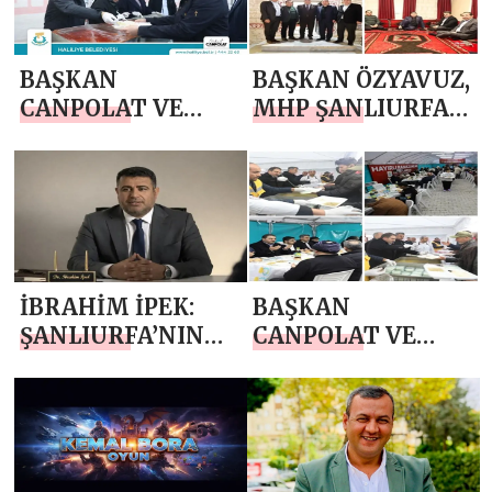
BAŞKAN
BAŞKAN ÖZYAVUZ,
CANPOLAT VE
MHP ŞANLIURFA
VEKİL YAZMACI,
İL BAŞKANI GÜNEŞ
İFTAR
VE BELEDİYE
SOFRASINDA
MECLİS
VATANDAŞLARLA
ÜYELERİNİ
BULUŞTU
İFTARDA
AĞIRLADI
İBRAHİM İPEK:
BAŞKAN
ŞANLIURFA’NIN
CANPOLAT VE
EĞİTİM
GÜNBEGİ, İFTAR
SORUNLARI VE
SOFRASINDA
ÇÖZÜM YOLLARI
VATANDAŞLARLA
BULUŞTU