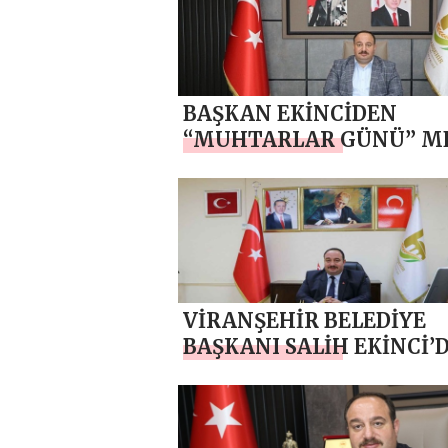
BAŞKAN EKİNCİDEN
“MUHTARLAR GÜNÜ” ME
VİRANŞEHİR BELEDİYE
BAŞKANI SALİH EKİNCİ’
KURBAN BAYRAMI MESA