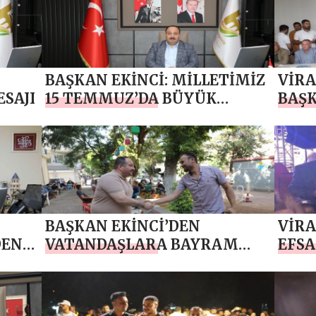
BAŞKAN EKİNCİ: MİLLETİMİZ
VİRA
SAJI
15 TEMMUZ’DA BÜYÜK
BAŞK
KAHRAMANLIK DESTANI
EV S
YAZDI
SANA
ARAY
BARI
BAŞKAN EKİNCİ’DEN
VİRA
DEN
VATANDAŞLARA BAYRAM
EFSA
JI
ZİYARETİ
DAM