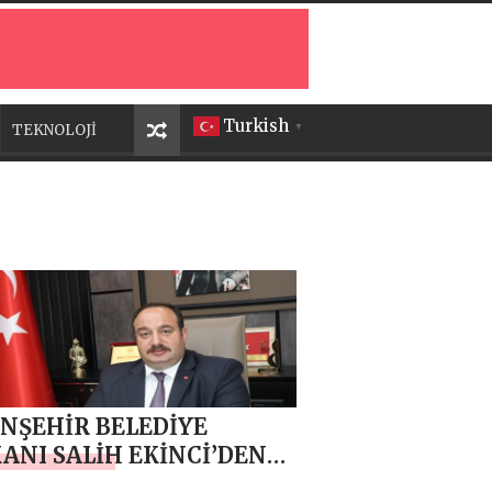
Turkish
TEKNOLOJİ
▼
NŞEHİR BELEDİYE
ANI SALİH EKİNCİ’DEN
AT KANDİLİ” MESAJI