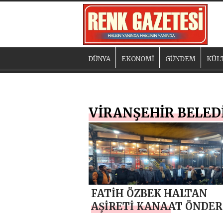
DÜNYA
EKONOMİ
GÜNDEM
KÜL
VİRANŞEHİR BELED
FATİH ÖZBEK HALTAN
AŞİRETİ KANAAT ÖNDER
İLE İFTAR PROGRAMIND