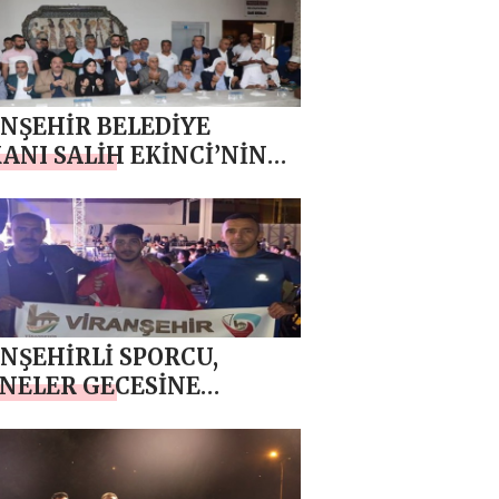
NŞEHİR BELEDİYE
ANI SALİH EKİNCİ’NİN
AHİPLİĞİNDE KÜLTÜR VE
T MERKEZİNDE BİR
A GELEN AİLELER,
ŞTI
NŞEHİRLİ SPORCU,
NELER GECESİNE
GA VURDU