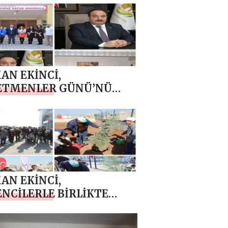
AN EKİNCİ,
ETMENLER GÜNÜ’NÜ
LADI
AN EKİNCİ,
NCİLERLE BİRLİKTE
N DİKTİ