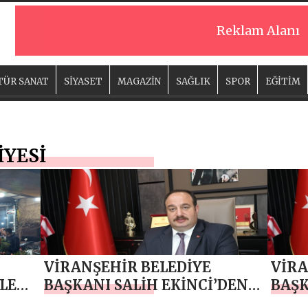
Reklam Alanı
TÜR SANAT
SİYASET
MAGAZİN
SAĞLIK
SPOR
EĞİTİM
İYESİ
VİRANŞEHİR BELEDİYE
VİRA
LERİ
BAŞKANI SALİH EKİNCİ’DEN
BAŞK
A BİR
‘8 MART DÜNYA KADINLAR
“BER