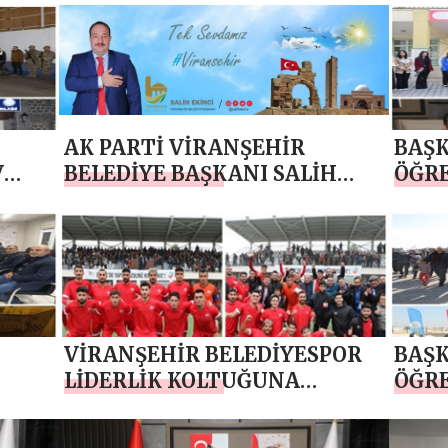
GÜNÜ’ MESAJI
AK PARTİ VİRANŞEHİR
BAŞK
V
BELEDİYE BAŞKANI SALİH
ÖĞR
YENİ
EKİNCİ’DEN YENİ YIL MESAJI
KUT
VİRANŞEHİR BELEDİYESPOR
BAŞK
LİDERLİK KOLTUĞUNA
ÖĞRE
OTURDU
FİDA