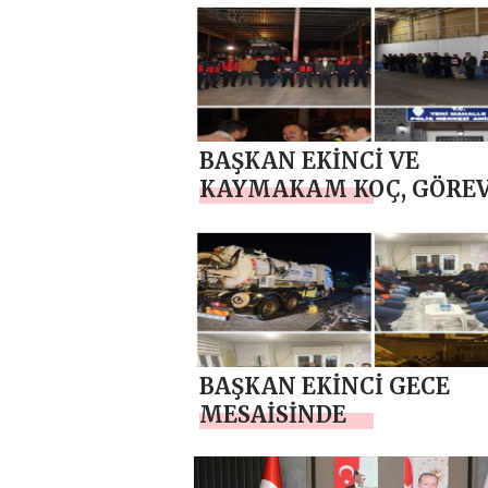
ARAYA GELDİ
BAŞKAN EKİNCİ VE
KAYMAKAM KOÇ, GÖRE
BAŞINDAKİ PERSONELİN 
YILINI KUTLADI
BAŞKAN EKİNCİ GECE
MESAİSİNDE