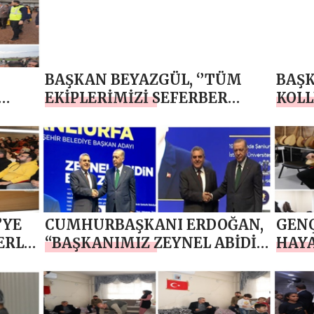
BAŞKAN BEYAZGÜL, ‘’TÜM
BAŞK
EKİPLERİMİZİ SEFERBER
KOLL
ETTİK’’ – GÖRÜNTÜLÜ
ÇAL
– G
’YE
CUMHURBAŞKANI ERDOĞAN,
GENÇ
ERLE
“BAŞKANIMIZ ZEYNEL ABİDİN
HAY
BEYAZGÜL İLE YOLA DEVAM
EDİYORUZ”