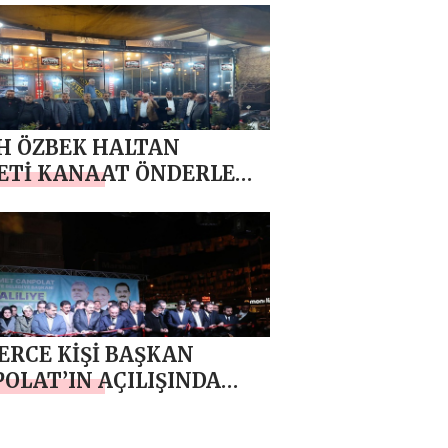
H ÖZBEK HALTAN
ETİ KANAAT ÖNDERLERİ
İFTAR PROGRAMINDA BİR
A GELDİ
ERCE KİŞİ BAŞKAN
OLAT’IN AÇILIŞINDA
UŞTU