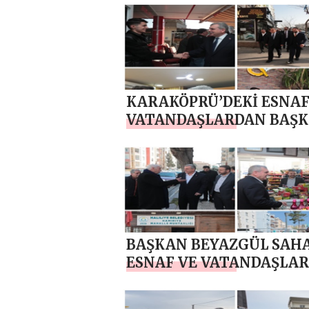
KARAKÖPRÜ’DEKİ ESNAF
VATANDAŞLARDAN BAŞ
BEYAZGÜL VE AK
KADROLARA TAM DEST
Görüntülü
BAŞKAN BEYAZGÜL SAH
ESNAF VE VATANDAŞLA
İÇ İÇE