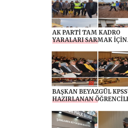
AK PARTİ TAM KADRO
YARALARI SARMAK İÇİN
SAHADA , GÖRÜNTÜLÜ
BAŞKAN BEYAZGÜL KPSS
HAZIRLANAN ÖĞRENCİL
BULUŞTU