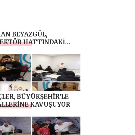
AN BEYAZGÜL,
EKTÖR HATTINDAKİ
IŞMALAR TAMAMLANDI
ÖRÜNTÜLÜ
LER, BÜYÜKŞEHİR’LE
ALLERİNE KAVUŞUYOR