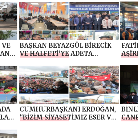
 VE
BAŞKAN BEYAZGÜL BİRECİK
FATİ
KAN
VE HALFETİ’YE ADETA
AŞİR
ÇIKARMA YAPTI
İLE 
EK
ARAY
ADA
CUMHURBAŞKANI ERDOĞAN,
BİNL
RLA
“BİZİM SİYASETİMİZ ESER VE
CANP
HİZMET SİYASETİDİR”
BUL