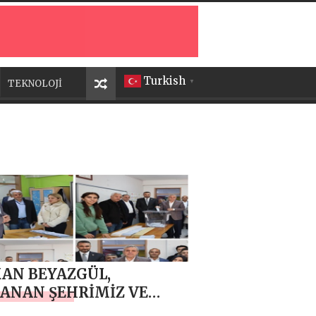
Turkish
TEKNOLOJİ
▼
AN BEYAZGÜL,
ANAN ŞEHRİMİZ VE
ETİMİZ OLSUN”