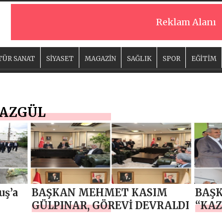
Reklam Alanı
TÜR SANAT
SİYASET
MAGAZİN
SAĞLIK
SPOR
EĞİTİM
YAZGÜL
uş’a
BAŞKAN MEHMET KASIM
BAŞK
GÜLPINAR, GÖREVİ DEVRALDI
“KAZ
MİLL