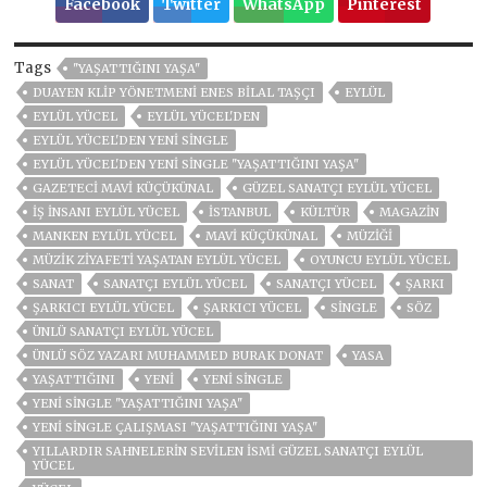
Facebook
Twitter
WhatsApp
Pinterest
Tags
''YAŞATTIĞINI YAŞA''
DUAYEN KLIP YÖNETMENI ENES BILAL TAŞÇI
EYLÜL
EYLÜL YÜCEL
EYLÜL YÜCEL'DEN
EYLÜL YÜCEL'DEN YENİ SİNGLE
EYLÜL YÜCEL'DEN YENİ SİNGLE ''YAŞATTIĞINI YAŞA''
GAZETECI MAVİ KÜÇÜKÜNAL
GÜZEL SANATÇI EYLÜL YÜCEL
IŞ INSANI EYLÜL YÜCEL
ISTANBUL
KÜLTÜR
MAGAZİN
MANKEN EYLÜL YÜCEL
MAVİ KÜÇÜKÜNAL
MÜZIĞI
MÜZIK ZIYAFETI YAŞATAN EYLÜL YÜCEL
OYUNCU EYLÜL YÜCEL
SANAT
SANATÇI EYLÜL YÜCEL
SANATÇI YÜCEL
ŞARKI
ŞARKICI EYLÜL YÜCEL
ŞARKICI YÜCEL
SİNGLE
SÖZ
ÜNLÜ SANATÇI EYLÜL YÜCEL
ÜNLÜ SÖZ YAZARI MUHAMMED BURAK DONAT
YASA
YAŞATTIĞINI
YENİ
YENİ SİNGLE
YENİ SİNGLE ''YAŞATTIĞINI YAŞA''
YENI SINGLE ÇALIŞMASI ''YAŞATTIĞINI YAŞA''
YILLARDIR SAHNELERIN SEVILEN ISMI GÜZEL SANATÇI EYLÜL
YÜCEL