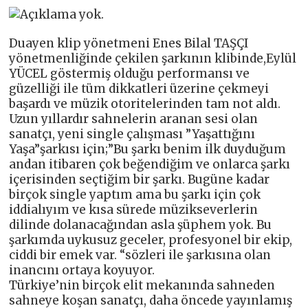
Duayen klip yönetmeni Enes Bilal TAŞÇI
yönetmenliğinde çekilen şarkının klibinde,Eylül
YÜCEL göstermiş olduğu performansı ve
güzelliği ile tüm dikkatleri üzerine çekmeyi
başardı ve müzik otoritelerinden tam not aldı.
Uzun yıllardır sahnelerin aranan sesi olan
sanatçı, yeni single çalışması ”Yaşattığını
Yaşa”şarkısı için;”Bu şarkı benim ilk duyduğum
andan itibaren çok beğendiğim ve onlarca şarkı
içerisinden seçtiğim bir şarkı. Bugüne kadar
birçok single yaptım ama bu şarkı için çok
iddialıyım ve kısa sürede müzikseverlerin
dilinde dolanacağından asla şüphem yok. Bu
şarkımda uykusuz geceler, profesyonel bir ekip,
ciddi bir emek var. “sözleri ile şarkısına olan
inancını ortaya koyuyor.
Türkiye’nin birçok elit mekanında sahneden
sahneye koşan sanatçı, daha öncede yayınlamış