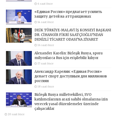
6 saat önce
«Единая Россия» предлагает усилить
защиту детей на аттракционах
14 saat önce
DEİK TÜRKİYE-MALAVİ İŞ KONSEYİ BAŞKANI
DR. CİHANGİR FİKRİ SAATÇİOĞLU’NDAN
DENİZLİ TİCARET ODASI’NA ZİYARET
16 saat önce
Alexander Karelin: Birleşik Rusya, sporu
milyonlarca Rus için erişilebilir kılıyor
17 saat önce
Александр Карелин: «Единая Россия»
делает спорт доступным для миллионов
россиян
18 saat önce
Birleşik Rusya milletvekilleri, SVO
katılımcılarının arazi sahibi olmalarına izin
verecek yasal düzenlemeler üzerinde
çalışacaklar
20 saat önce