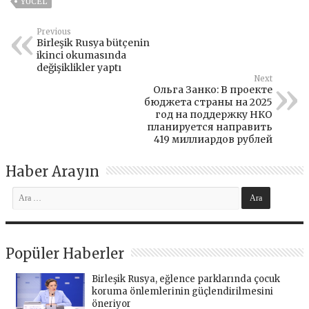
YÜCEL
Previous
Birleşik Rusya bütçenin
ikinci okumasında
değişiklikler yaptı
Next
Ольга Занко: В проекте
бюджета страны на 2025
год на поддержку НКО
планируется направить
419 миллиардов рублей
Haber Arayın
Popüler Haberler
Birleşik Rusya, eğlence parklarında çocuk
koruma önlemlerinin güçlendirilmesini
öneriyor