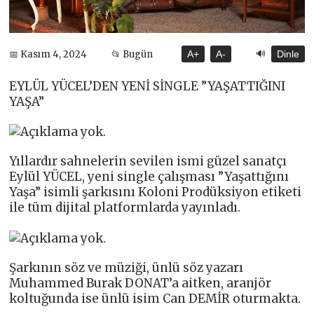
🔊
📅 Kasım 4, 2024
📂 Bugün
A+
A-
Dinle
EYLÜL YÜCEL’DEN YENİ SİNGLE ”YAŞATTIĞINI
YAŞA”
Yıllardır sahnelerin sevilen ismi güzel sanatçı
Eylül YÜCEL, yeni single çalışması ”Yaşattığını
Yaşa” isimli şarkısını Koloni Prodüksiyon etiketi
ile tüm dijital platformlarda yayınladı.
Şarkının söz ve müziği, ünlü söz yazarı
Muhammed Burak DONAT’a aitken, aranjör
koltuğunda ise ünlü isim Can DEMİR oturmakta.