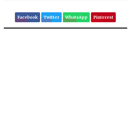
Facebook
Twitter
WhatsApp
Pinterest
Tags
ASFALT
BAŞKAN CANPOLAT
FEN İŞLERI MÜDÜRLÜĞÜ
HALILIYE
HALILIYE BELEDIYE BAŞKANI MEHMET CANPOLAT
HALİLİYE BELEDİYESİ
HALILIYE BELEDIYESI FEN İŞLERI MÜDÜRLÜĞÜ
HALİLİYE MERKEZ VE KIRSALDA HUMMALI YOL ÇALIŞMALARI
SÜRÜYOR
Previous
Президент запустил
строительство
мультибрендового
автомобильного завода в
Алматы
Next
Cumhurbaşkanı Ersin Tatar
ve eşi Sibel Tatar, KKTC’nin
39. kuruluş yıl dönümü
dolayısıyla Dr. Fazıl Küçük