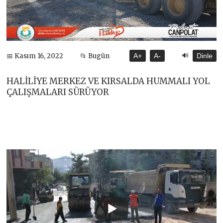
🔊
📅 Kasım 16, 2022
📂 Bugün
A+
A-
Dinle
HALİLİYE MERKEZ VE KIRSALDA HUMMALI YOL
ÇALIŞMALARI SÜRÜYOR