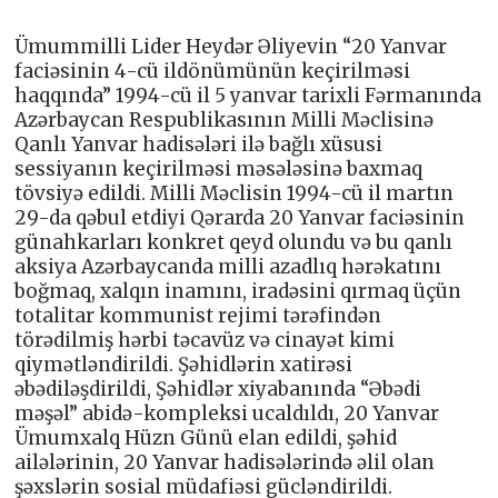
Ümummilli Lider Heydər Əliyevin “20 Yanvar
faciəsinin 4-cü ildönümünün keçirilməsi
haqqında” 1994-cü il 5 yanvar tarixli Fərmanında
Azərbaycan Respublikasının Milli Məclisinə
Qanlı Yanvar hadisələri ilə bağlı xüsusi
sessiyanın keçirilməsi məsələsinə baxmaq
tövsiyə edildi. Milli Məclisin 1994-cü il martın
29-da qəbul etdiyi Qərarda 20 Yanvar faciəsinin
günahkarları konkret qeyd olundu və bu qanlı
aksiya Azərbaycanda milli azadlıq hərəkatını
boğmaq, xalqın inamını, iradəsini qırmaq üçün
totalitar kommunist rejimi tərəfindən
törədilmiş hərbi təcavüz və cinayət kimi
qiymətləndirildi. Şəhidlərin xatirəsi
əbədiləşdirildi, Şəhidlər xiyabanında “Əbədi
məşəl” abidə-kompleksi ucaldıldı, 20 Yanvar
Ümumxalq Hüzn Günü elan edildi, şəhid
ailələrinin, 20 Yanvar hadisələrində əlil olan
şəxslərin sosial müdafiəsi gücləndirildi.