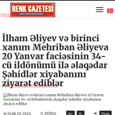
İlham Əliyev və birinci
xanım Mehriban Əliyeva
20 Yanvar faciəsinin 34-
cü ildönümü ilə əlaqədar
Şəhidlər xiyabanını
ziyarət ediblər
🔊
📅 Ocak 20, 2024
📂 DÜNYA
A+
A-
Dinle