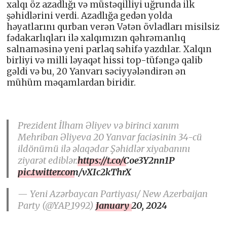
xalqı öz azadlığı və müstəqilliyi uğrunda ilk
şəhidlərini verdi. Azadlığa gedən yolda
həyatlarını qurban verən Vətən övladları misilsiz
fədakarlıqları ilə xalqımızın qəhrəmanlıq
salnaməsinə yeni parlaq səhifə yazdılar. Xalqın
birliyi və milli ləyaqət hissi top-tüfəngə qalib
gəldi və bu, 20 Yanvarı səciyyələndirən ən
mühüm məqamlardan biridir.
Prezident İlham Əliyev və birinci xanım
Mehriban Əliyeva 20 Yanvar faciəsinin 34-cü
ildönümü ilə əlaqədar Şəhidlər xiyabanını
ziyarət ediblər.
https://t.co/Coe3Y2nn1P
pic.twitter.com/vXIc2kThrX
— Yeni Azərbaycan Partiyası/ New Azerbaijan
Party (@YAP_1992)
January 20, 2024