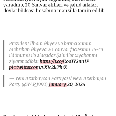
yaradılıb, 20 Yanvar əlilləri və şəhid ailələri
dövlət büdcəsi hesabına mənzillə təmin edilib.
Prezident İlham Əliyev və birinci xanım
Mehriban Əliyeva 20 Yanvar faciəsinin 34-cü
ildönümü ilə əlaqədar Şəhidlər xiyabanını
ziyarət ediblər.
https://t.co/Coe3Y2nn1P
pic.twitter.com/vXIc2kThrX
— Yeni Azərbaycan Partiyası/ New Azerbaijan
Party (@YAP_1992)
January 20, 2024