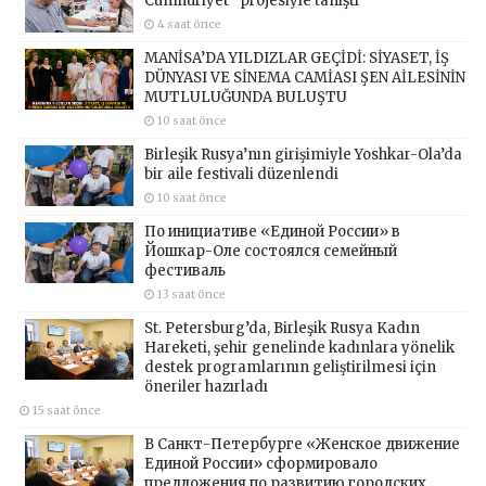
Cumhuriyet” projesiyle tanıştı
4 saat önce
MANİSA’DA YILDIZLAR GEÇİDİ: SİYASET, İŞ
DÜNYASI VE SİNEMA CAMİASI ŞEN AİLESİNİN
MUTLULUĞUNDA BULUŞTU
10 saat önce
Birleşik Rusya’nın girişimiyle Yoshkar-Ola’da
bir aile festivali düzenlendi
10 saat önce
По инициативе «Единой России» в
Йошкар-Оле состоялся семейный
фестиваль
13 saat önce
St. Petersburg’da, Birleşik Rusya Kadın
Hareketi, şehir genelinde kadınlara yönelik
destek programlarının geliştirilmesi için
öneriler hazırladı
15 saat önce
В Санкт-Петербурге «Женское движение
Единой России» сформировало
предложения по развитию городских