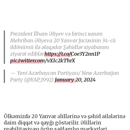
Prezident İlham Əliyev və birinci xanım
Mehriban Əliyeva 20 Yanvar faciəsinin 34-cü
ildönümü ilə əlaqədar Şəhidlər xiyabanını
ziyarət ediblər.
https://t.co/Coe3Y2nn1P
pic.twitter.com/vXIc2kThrX
— Yeni Azərbaycan Partiyası/ New Azerbaijan
Party (@YAP_1992)
January 20, 2024
Ölkəmizdə 20 Yanvar əlillərinə və şəhid ailələrinə
daim diqqət və qayğı göstərilir. Əlillərin
reabilitasiyası üçün sağlamlıq mərkəzləri