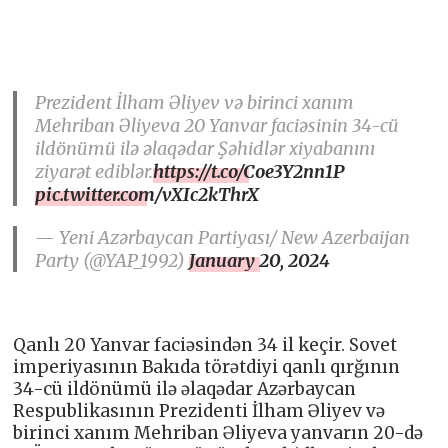
Prezident İlham Əliyev və birinci xanım
Mehriban Əliyeva 20 Yanvar faciəsinin 34-cü
ildönümü ilə əlaqədar Şəhidlər xiyabanını
ziyarət ediblər.
https://t.co/Coe3Y2nn1P
pic.twitter.com/vXIc2kThrX
— Yeni Azərbaycan Partiyası/ New Azerbaijan
Party (@YAP_1992)
January 20, 2024
Qanlı 20 Yanvar faciəsindən 34 il keçir. Sovet
imperiyasının Bakıda törətdiyi qanlı qırğının
34-cü ildönümü ilə əlaqədar Azərbaycan
Respublikasının Prezidenti İlham Əliyev və
birinci xanım Mehriban Əliyeva yanvarın 20-də