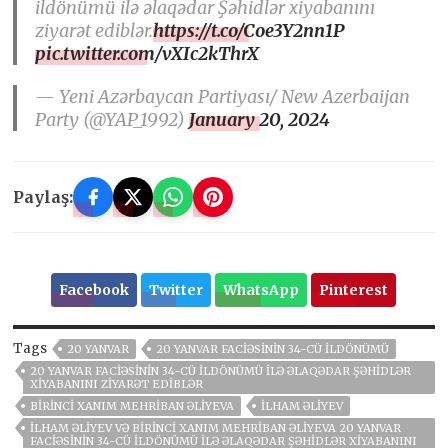
ildönümü ilə əlaqədar Şəhidlər xiyabanını
ziyarət ediblər.
https://t.co/Coe3Y2nn1P
pic.twitter.com/vXIc2kThrX
— Yeni Azərbaycan Partiyası/ New Azerbaijan
Party (@YAP_1992)
January 20, 2024
Paylaş:
Facebook
Twitter
WhatsApp
Pinterest
Tags
20 YANVAR
20 YANVAR FACIƏSININ 34-CÜ ILDÖNÜMÜ
20 YANVAR FACIƏSININ 34-CÜ ILDÖNÜMÜ ILƏ ƏLAQƏDAR ŞƏHIDLƏR
XIYABANINI ZIYARƏT EDIBLƏR
BIRINCI XANIM MEHRIBAN ƏLIYEVA
İLHAM ƏLIYEV
İLHAM ƏLIYEV VƏ BIRINCI XANIM MEHRIBAN ƏLIYEVA 20 YANVAR
FACIƏSININ 34-CÜ ILDÖNÜMÜ ILƏ ƏLAQƏDAR ŞƏHIDLƏR XIYABANINI