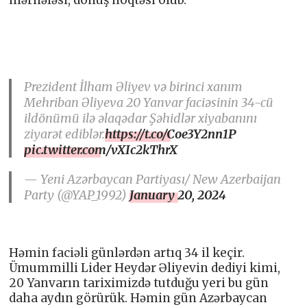
Prezident İlham Əliyev və birinci xanım
Mehriban Əliyeva 20 Yanvar faciəsinin 34-cü
ildönümü ilə əlaqədar Şəhidlər xiyabanını
ziyarət ediblər.
https://t.co/Coe3Y2nn1P
pic.twitter.com/vXIc2kThrX
— Yeni Azərbaycan Partiyası/ New Azerbaijan
Party (@YAP_1992)
January 20, 2024
Həmin faciəli günlərdən artıq 34 il keçir.
Ümummilli Lider Heydər Əliyevin dediyi kimi,
20 Yanvarın tariximizdə tutduğu yeri bu gün
daha aydın görürük. Həmin gün Azərbaycan