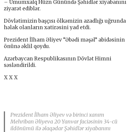
– Ümumxalq Hüzn Günündə Şəhidlər xiyabanını
ziyarət ediblər.
Dövlətimizin başçısı ölkəmizin azadlığı uğrunda
həlak olanların xatirəsini yad etdi.
Prezident İlham Əliyev “Əbədi məşəl” abidəsinin
önünə əklil qoydu.
Azərbaycan Respublikasının Dövlət Himni
səsləndirildi.
X X X
Prezident İlham Əliyev və birinci xanım
Mehriban Əliyeva 20 Yanvar faciəsinin 34-cü
ildönümü ilə əlaqədar Şəhidlər xiyabanını