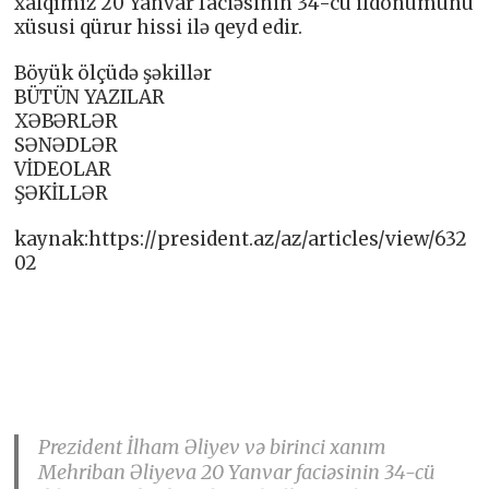
xalqımız 20 Yanvar faciəsinin 34-cü ildönümünü
xüsusi qürur hissi ilə qeyd edir.
Böyük ölçüdə şəkillər
BÜTÜN YAZILAR
XƏBƏRLƏR
SƏNƏDLƏR
VİDEOLAR
ŞƏKİLLƏR
kaynak:https://president.az/az/articles/view/632
02
Prezident İlham Əliyev və birinci xanım
Mehriban Əliyeva 20 Yanvar faciəsinin 34-cü