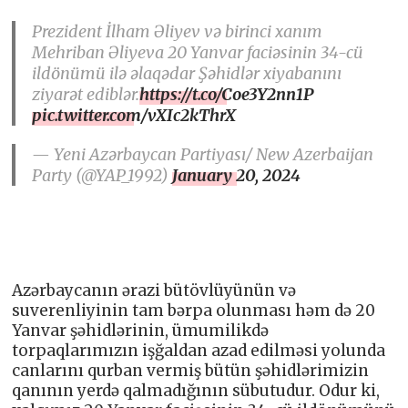
Prezident İlham Əliyev və birinci xanım
Mehriban Əliyeva 20 Yanvar faciəsinin 34-cü
ildönümü ilə əlaqədar Şəhidlər xiyabanını
ziyarət ediblər.
https://t.co/Coe3Y2nn1P
pic.twitter.com/vXIc2kThrX
— Yeni Azərbaycan Partiyası/ New Azerbaijan
Party (@YAP_1992)
January 20, 2024
Azərbaycanın ərazi bütövlüyünün və
suverenliyinin tam bərpa olunması həm də 20
Yanvar şəhidlərinin, ümumilikdə
torpaqlarımızın işğaldan azad edilməsi yolunda
canlarını qurban vermiş bütün şəhidlərimizin
qanının yerdə qalmadığının sübutudur. Odur ki,