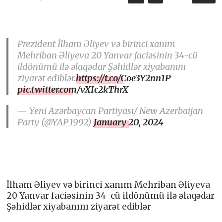
Prezident İlham Əliyev və birinci xanım
Mehriban Əliyeva 20 Yanvar faciəsinin 34-cü
ildönümü ilə əlaqədar Şəhidlər xiyabanını
ziyarət ediblər.
https://t.co/Coe3Y2nn1P
pic.twitter.com/vXIc2kThrX
— Yeni Azərbaycan Partiyası/ New Azerbaijan
Party (@YAP_1992)
January 20, 2024
İlham Əliyev və birinci xanım Mehriban Əliyeva
20 Yanvar faciəsinin 34-cü ildönümü ilə əlaqədar
Şəhidlər xiyabanını ziyarət ediblər