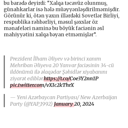
bu barədə deyirdi: “Xalqa təcavüz olunmuş,
günahkarlar isə hələ müəyyənləşdirilməmişdir.
Görünür ki, ötən yaxın illərdəki Sovetlər Birliyi,
respublika rəhbərliyi, məsul şəxslər öz
mənafeləri naminə bu böyük faciənin əsl
mahiyyətini xalqa bəyan etməmişlər”.
Prezident İlham Əliyev və birinci xanım
Mehriban Əliyeva 20 Yanvar faciəsinin 34-cü
ildönümü ilə əlaqədar Şəhidlər xiyabanını
ziyarət ediblər.
https://t.co/Coe3Y2nn1P
pic.twitter.com/vXIc2kThrX
— Yeni Azərbaycan Partiyası/ New Azerbaijan
Party (@YAP_1992)
January 20, 2024