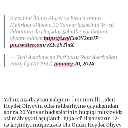
Prezident İlham Əliyev və birinci xanım
Mehriban Əliyeva 20 Yanvar faciəsinin 34-cü
ildönümü ilə əlaqədar Şəhidlər xiyabanını
ziyarət ediblər.
https://t.co/Coe3Y2nn1P
pic.twitter.com/vXIc2kThrX
— Yeni Azərbaycan Partiyası/ New Azerbaijan
Party (@YAP_1992)
January 20, 2024
Yalnız Azərbaycan xalqının Ümummilli Lideri
Heydər Əliyevin ölkə rəhbərliyinə qayıdışından
sonra 20 Yanvar hadisələrinin hüquqi müstəvidə
əsl mahiyyəti açıqlandı. 1994-cü il yanvarın 12-
də keçirdiyi müşavirədə Ulu Öndər Heydər Əliyev