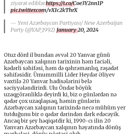
ziyarət ediblər.
https://t.co/Coe3Y2nn1P
pic.twitter.com/vXIc2kThrX
— Yeni Azərbaycan Partiyası/ New Azerbaijan
Party (@YAP_1992)
January 20, 2024
Otuz dörd il bundan əvvəl 20 Yanvar günü
Azərbaycan xalqının tarixinin həm faciəli,
kədərli səhifəsi, həm də qəhrəmanlıq, rəşadət
səhifəsidir. Ümummilli Lider Heydər Əliyev
vaxtilə 20 Yanvar hadisələrini belə
səciyyələndirirdi. Ulu Öndər böyük
uzaqgörənliklə deyirdi ki, biz o günlərdən nə
qədər çox uzaqlaşsaq, həmin günlərin
Azərbaycan xalqının tarixində necə mühüm yer
tutduğunu bir o qədər dərindən dərk edəcəyik.
Ancaq bir şey həqiqətdir ki, 1990-cı ilin 20
Yanvarı Azərbaycan xalqının həyatında dönüş
mərhələsi, dönüş nöqtəsi olub.