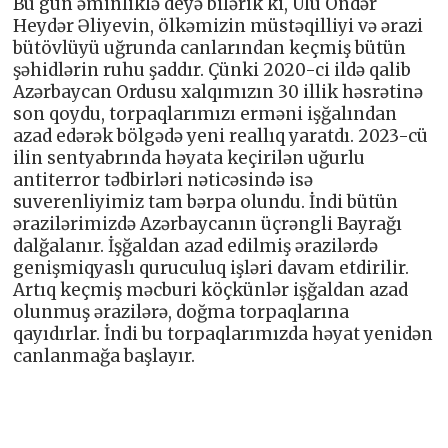
Bu gün əminliklə deyə bilərik ki, Ulu Öndər
Heydər Əliyevin, ölkəmizin müstəqilliyi və ərazi
bütövlüyü uğrunda canlarından keçmiş bütün
şəhidlərin ruhu şaddır. Çünki 2020-ci ildə qalib
Azərbaycan Ordusu xalqımızın 30 illik həsrətinə
son qoydu, torpaqlarımızı erməni işğalından
azad edərək bölgədə yeni reallıq yaratdı. 2023-cü
ilin sentyabrında həyata keçirilən uğurlu
antiterror tədbirləri nəticəsində isə
suverenliyimiz tam bərpa olundu. İndi bütün
ərazilərimizdə Azərbaycanın üçrəngli Bayrağı
dalğalanır. İşğaldan azad edilmiş ərazilərdə
genişmiqyaslı quruculuq işləri davam etdirilir.
Artıq keçmiş məcburi köçkünlər işğaldan azad
olunmuş ərazilərə, doğma torpaqlarına
qayıdırlar. İndi bu torpaqlarımızda həyat yenidən
canlanmağa başlayır.