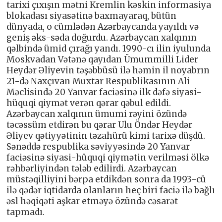
tarixi çıxışın mətni Kremlin kəskin informasiya
blokadası siyasətinə baxmayaraq, bütün
dünyada, o cümlədən Azərbaycanda yayıldı və
geniş əks-səda doğurdu. Azərbaycan xalqının
qəlbində ümid çırağı yandı. 1990-cı ilin iyulunda
Moskvadan Vətənə qayıdan Ümummilli Lider
Heydər Əliyevin təşəbbüsü ilə həmin il noyabrın
21-də Naxçıvan Muxtar Respublikasının Ali
Məclisində 20 Yanvar faciəsinə ilk dəfə siyasi-
hüquqi qiymət verən qərar qəbul edildi.
Azərbaycan xalqının ümumi rəyini özündə
təcəssüm etdirən bu qərar Ulu Öndər Heydər
Əliyev qətiyyətinin təzahürü kimi tarixə düşdü.
Sənəddə respublika səviyyəsində 20 Yanvar
faciəsinə siyasi-hüquqi qiymətin verilməsi ölkə
rəhbərliyindən tələb edilirdi. Azərbaycan
müstəqilliyini bərpa etdikdən sonra da 1993-cü
ilə qədər iqtidarda olanların heç biri faciə ilə bağlı
əsl həqiqəti aşkar etməyə özündə cəsarət
tapmadı.