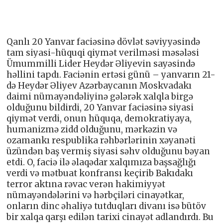
Qanlı 20 Yanvar faciəsinə dövlət səviyyəsində
tam siyasi-hüquqi qiymət verilməsi məsələsi
Ümummilli Lider Heydər Əliyevin sayəsində
həllini tapdı. Faciənin ertəsi günü – yanvarın 21-
də Heydər Əliyev Azərbaycanın Moskvadakı
daimi nümayəndəliyinə gələrək xalqla birgə
olduğunu bildirdi, 20 Yanvar faciəsinə siyasi
qiymət verdi, onun hüquqa, demokratiyaya,
humanizmə zidd olduğunu, mərkəzin və
ozamankı respublika rəhbərlərinin xəyanəti
üzündən baş vermiş siyasi səhv olduğunu bəyan
etdi. O, faciə ilə əlaqədar xalqımıza başsağlığı
verdi və mətbuat konfransı keçirib Bakıdakı
terror aktına rəvac verən hakimiyyət
nümayəndələrini və hərbçiləri cinayətkar,
onların dinc əhaliyə tutduqları divanı isə bütöv
bir xalqa qarşı edilən tarixi cinayət adlandırdı. Bu