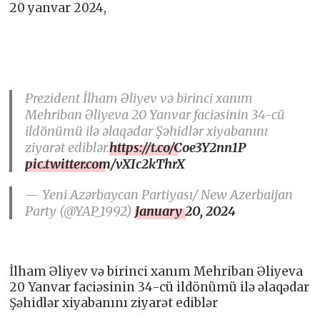
20 yanvar 2024,
Prezident İlham Əliyev və birinci xanım
Mehriban Əliyeva 20 Yanvar faciəsinin 34-cü
ildönümü ilə əlaqədar Şəhidlər xiyabanını
ziyarət ediblər.
https://t.co/Coe3Y2nn1P
pic.twitter.com/vXIc2kThrX
— Yeni Azərbaycan Partiyası/ New Azerbaijan
Party (@YAP_1992)
January 20, 2024
İlham Əliyev və birinci xanım Mehriban Əliyeva
20 Yanvar faciəsinin 34-cü ildönümü ilə əlaqədar
Şəhidlər xiyabanını ziyarət ediblər