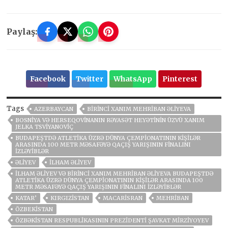
Paylaş:
Facebook
Twitter
WhatsApp
Pinterest
Tags
AZERBAYCAN
BIRINCI XANIM MEHRIBAN ƏLIYEVA
BOSNIYA VƏ HERSEQOVINANIN RƏYASƏT HEYƏTININ ÜZVÜ XANIM
JELKA TSVIYANOVIÇ
BUDAPEŞTDƏ ATLETIKA ÜZRƏ DÜNYA ÇEMPIONATININ KIŞILƏR
ARASINDA 100 METR MƏSAFƏYƏ QAÇIŞ YARIŞININ FINALINI
IZLƏYIBLƏR
ƏLIYEV
İLHAM ƏLIYEV
İLHAM ƏLIYEV VƏ BIRINCI XANIM MEHRIBAN ƏLIYEVA BUDAPEŞTDƏ
ATLETIKA ÜZRƏ DÜNYA ÇEMPIONATININ KIŞILƏR ARASINDA 100
METR MƏSAFƏYƏ QAÇIŞ YARIŞININ FINALINI IZLƏYIBLƏR
KATAR’
KIRGIZİSTAN
MACARISRAN
MEHRIBAN
ÖZBEKİSTAN
ÖZBƏKISTAN RESPUBLIKASININ PREZIDENTI ŞAVKAT MIRZIYOYEV