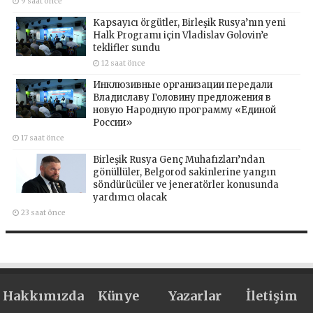
9 saat önce
Kapsayıcı örgütler, Birleşik Rusya’nın yeni
Halk Programı için Vladislav Golovin’e
teklifler sundu
12 saat önce
Инклюзивные организации передали
Владиславу Головину предложения в
новую Народную программу «Единой
России»
17 saat önce
Birleşik Rusya Genç Muhafızları’ndan
gönüllüler, Belgorod sakinlerine yangın
söndürücüler ve jeneratörler konusunda
yardımcı olacak
23 saat önce
Hakkımızda
Künye
Yazarlar
İletişim