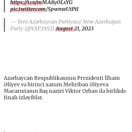
https://t.co/mMA8y0LsYG
pic.twitter.com/SpwnwUtPtI
— Yeni Azərbaycan Partiyası/ New Azerbaijan
Party (@YAP_1992)
August 21, 2023
Azərbaycan Respublikasının Prezidenti İlham
Əliyev və birinci xanım Mehriban Əliyeva
Macarıstanın Baş naziri Viktor Orban ilə birlikdə
finalı izləyiblər.