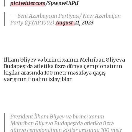
pic.twitter.com/SpwnwUtPtI
— Yeni Azərbaycan Partiyası/ New Azerbaijan
Party (@YAP_1992)
August 21, 2023
İlham Əliyev və birinci xanım Mehriban Əliyeva
Budapeştdə atletika üzrə dünya çempionatının
kişilər arasında 100 metr məsafəyə qaçış
yarışının finalını izləyiblər
Prezident İlham Əliyev və birinci xanım
Mehriban Əliyeva Budapeştdə atletika üzrə
dünya çempionatının kişilər arasında 100 metr