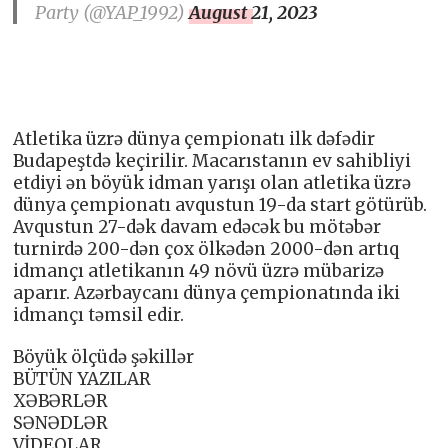
Party (@YAP_1992)
August 21, 2023
Atletika üzrə dünya çempionatı ilk dəfədir
Budapeştdə keçirilir. Macarıstanın ev sahibliyi
etdiyi ən böyük idman yarışı olan atletika üzrə
dünya çempionatı avqustun 19-da start götürüb.
Avqustun 27-dək davam edəcək bu mötəbər
turnirdə 200-dən çox ölkədən 2000-dən artıq
idmançı atletikanın 49 növü üzrə mübarizə
aparır. Azərbaycanı dünya çempionatında iki
idmançı təmsil edir.
Böyük ölçüdə şəkillər
BÜTÜN YAZILAR
XƏBƏRLƏR
SƏNƏDLƏR
VİDEOLAR