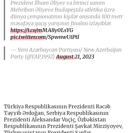
Prezident İlham Əliyev və birinci xanım
Mehriban Əliyeva Budapeştdə atletika üzrə
dünya çempionatının kişilər arasında 100 metr
məsafəyə qaçış yarışının finalını izləyiblər.
https://t.co/mMA8y0LsYG
pic.twitter.com/SpwnwUtPtI
— Yeni Azərbaycan Partiyası/ New Azerbaijan
Party (@YAP_1992)
August 21, 2023
Türkiyə Respublikasının Prezidenti Rəcəb
Tayyib Ərdoğan, Serbiya Respublikasının
Prezidenti Aleksandar Vuçiç, Özbəkistan
Respublikasının Prezidenti Şavkat Mirziyoyev,
Türkmənistanın Prezidenti Sərdar