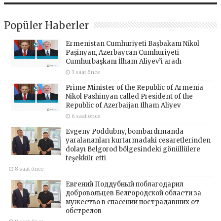
Popüler Haberler
Ermenistan Cumhuriyeti Başbakanı Nikol
Paşinyan, Azerbaycan Cumhuriyeti
Cumhurbaşkanı İlham Aliyev’i aradı
3 saat önce
Prime Minister of the Republic of Armenia
Nikol Pashinyan called President of the
Republic of Azerbaijan Ilham Aliyev
6 saat önce
Evgeny Poddubny, bombardımanda
yaralananları kurtarmadaki cesaretlerinden
dolayı Belgorod bölgesindeki gönüllülere
teşekkür etti
8 saat önce
Евгений Поддубный поблагодарил
добровольцев Белгородской области за
мужество в спасении пострадавших от
обстрелов