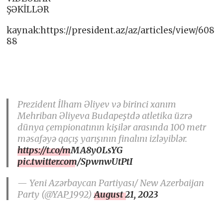
ŞƏKİLLƏR
kaynak:https://president.az/az/articles/view/608
88
Prezident İlham Əliyev və birinci xanım
Mehriban Əliyeva Budapeştdə atletika üzrə
dünya çempionatının kişilər arasında 100 metr
məsafəyə qaçış yarışının finalını izləyiblər.
https://t.co/mMA8y0LsYG
pic.twitter.com/SpwnwUtPtI
— Yeni Azərbaycan Partiyası/ New Azerbaijan
Party (@YAP_1992)
August 21, 2023