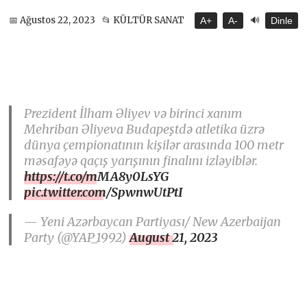
🔊
📅 Ağustos 22, 2023
📂 KÜLTÜR SANAT
A+
A-
Dinle
Prezident İlham Əliyev və birinci xanım
Mehriban Əliyeva Budapeştdə atletika üzrə
dünya çempionatının kişilər arasında 100 metr
məsafəyə qaçış yarışının finalını izləyiblər.
https://t.co/mMA8y0LsYG
pic.twitter.com/SpwnwUtPtI
— Yeni Azərbaycan Partiyası/ New Azerbaijan
Party (@YAP_1992)
August 21, 2023