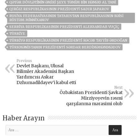
QƏTƏR DÖVLƏTININ ƏMIRI ŞEYX TƏMIM BIN HƏMƏD AL TANI
QIRĞIZ RESPUBLIKASININ PREZIDENTI SADIR JAPAROV
RUSIYA FEDERASIYASININ TATARISTAN RESPUBLIKASININ RƏISI
RÜSTƏM MINNIXANOV
SERBIYA RESPUBLIKASININ PREZIDENTI ALEKSANDAR VUÇIÇ
TÜRKİYE
TÜRKIYƏ RESPUBLIKASININ PREZIDENTI RƏCƏB TAYYIB ƏRDOĞAN
TÜRKMƏNISTANIN PREZIDENTI SƏRDAR BERDIMƏHƏMMƏDOV
Previous
Devlet Başkanı, Ulusal
Bilimler Akademisi Başkan
Yardımcısı Askar
Dzhumadildayev’i kabul etti
Next
Özbəkistan Prezidenti Şavkat
Mirziyoyevin rəsmi
qarşılanma mərasimi olub
Haber Arayın