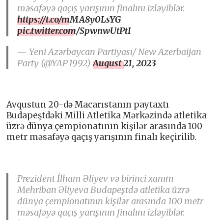
məsafəyə qaçış yarışının finalını izləyiblər.
https://t.co/mMA8y0LsYG
pic.twitter.com/SpwnwUtPtI
— Yeni Azərbaycan Partiyası/ New Azerbaijan
Party (@YAP_1992)
August 21, 2023
Avqustun 20-də Macarıstanın paytaxtı
Budapeştdəki Milli Atletika Mərkəzində atletika
üzrə dünya çempionatının kişilər arasında 100
metr məsafəyə qaçış yarışının finalı keçirilib.
Prezident İlham Əliyev və birinci xanım
Mehriban Əliyeva Budapeştdə atletika üzrə
dünya çempionatının kişilər arasında 100 metr
məsafəyə qaçış yarışının finalını izləyiblər.