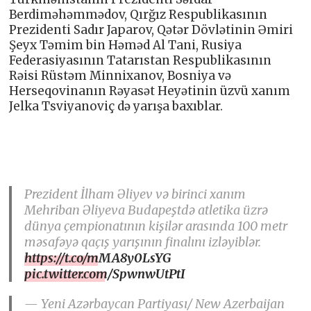
Berdiməhəmmədov, Qırğız Respublikasının
Prezidenti Sadır Japarov, Qətər Dövlətinin Əmiri
Şeyx Təmim bin Həməd Al Tani, Rusiya
Federasiyasının Tatarıstan Respublikasının
Rəisi Rüstəm Minnixanov, Bosniya və
Herseqovinanın Rəyasət Heyətinin üzvü xanım
Jelka Tsviyanoviç də yarışa baxıblar.
Prezident İlham Əliyev və birinci xanım
Mehriban Əliyeva Budapeştdə atletika üzrə
dünya çempionatının kişilər arasında 100 metr
məsafəyə qaçış yarışının finalını izləyiblər.
https://t.co/mMA8y0LsYG
pic.twitter.com/SpwnwUtPtI
— Yeni Azərbaycan Partiyası/ New Azerbaijan