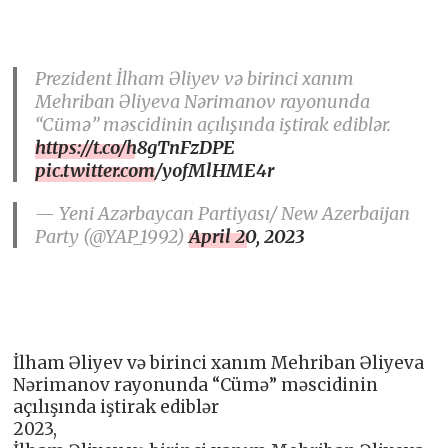
Prezident İlham Əliyev və birinci xanım
Mehriban Əliyeva Nərimanov rayonunda
“Cümə” məscidinin açılışında iştirak ediblər.
https://t.co/h8gTnFzDPE
pic.twitter.com/yofMlHME4r
— Yeni Azərbaycan Partiyası/ New Azerbaijan
Party (@YAP_1992)
April 20, 2023
İlham Əliyev və birinci xanım Mehriban Əliyeva
Nərimanov rayonunda “Cümə” məscidinin
açılışında iştirak ediblər
2023,