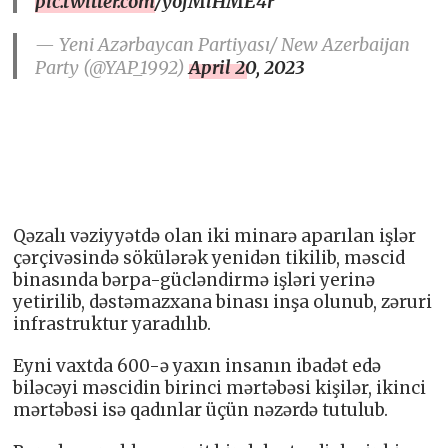
pic.twitter.com/yofMlHME4r
— Yeni Azərbaycan Partiyası/ New Azerbaijan
Party (@YAP_1992)
April 20, 2023
Qəzalı vəziyyətdə olan iki minarə aparılan işlər
çərçivəsində sökülərək yenidən tikilib, məscid
binasında bərpa-gücləndirmə işləri yerinə
yetirilib, dəstəmazxana binası inşa olunub, zəruri
infrastruktur yaradılıb.
Eyni vaxtda 600-ə yaxın insanın ibadət edə
biləcəyi məscidin birinci mərtəbəsi kişilər, ikinci
mərtəbəsi isə qadınlar üçün nəzərdə tutulub.