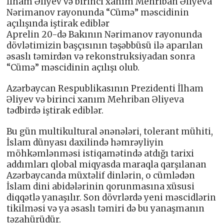
İlham Əliyev və birinci xanım Mehriban Əliyeva
Nərimanov rayonunda “Cümə” məscidinin
açılışında iştirak ediblər
Aprelin 20-də Bakının Nərimanov rayonunda
dövlətimizin başçısının təşəbbüsü ilə aparılan
əsaslı təmirdən və rekonstruksiyadan sonra
“Cümə” məscidinin açılışı olub.
Azərbaycan Respublikasının Prezidenti İlham
Əliyev və birinci xanım Mehriban Əliyeva
tədbirdə iştirak ediblər.
Bu gün multikultural ənənələri, tolerant mühiti,
İslam dünyası daxilində həmrəyliyin
möhkəmlənməsi istiqamətində atdığı tarixi
addımları qlobal miqyasda maraqla qarşılanan
Azərbaycanda müxtəlif dinlərin, o cümlədən
İslam dini abidələrinin qorunmasına xüsusi
diqqətlə yanaşılır. Son dövrlərdə yeni məscidlərin
tikilməsi və ya əsaslı təmiri də bu yanaşmanın
təzahürüdür.