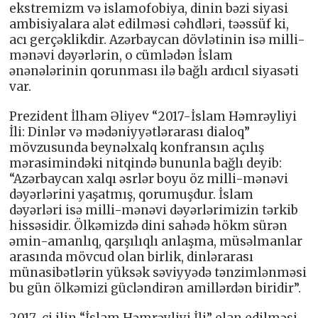
ekstremizm və islamofobiya, dinin bəzi siyasi
ambisiyalara alət edilməsi cəhdləri, təəssüf ki,
acı gerçəklikdir. Azərbaycan dövlətinin isə milli-
mənəvi dəyərlərin, o cümlədən İslam
ənənələrinin qorunması ilə bağlı ardıcıl siyasəti
var.
Prezident İlham Əliyev “2017-İslam Həmrəyliyi
İli: Dinlər və mədəniyyətlərarası dialoq”
mövzusunda beynəlxalq konfransın açılış
mərasimindəki nitqində bununla bağlı deyib:
“Azərbaycan xalqı əsrlər boyu öz milli-mənəvi
dəyərlərini yaşatmış, qorumuşdur. İslam
dəyərləri isə milli-mənəvi dəyərlərimizin tərkib
hissəsidir. Ölkəmizdə dini sahədə hökm sürən
əmin-amanlıq, qarşılıqlı anlaşma, müsəlmanlar
arasında mövcud olan birlik, dinlərarası
münasibətlərin yüksək səviyyədə tənzimlənməsi
bu gün ölkəmizi gücləndirən amillərdən biridir”.
2017-ci ilin “İslam Həmrəyliyi İli” elan edilməsi,