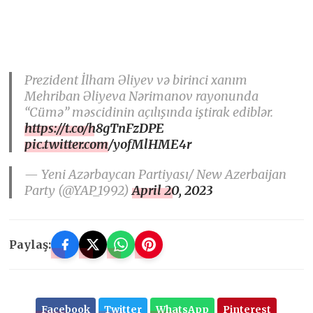
Prezident İlham Əliyev və birinci xanım
Mehriban Əliyeva Nərimanov rayonunda
“Cümə” məscidinin açılışında iştirak ediblər.
https://t.co/h8gTnFzDPE
pic.twitter.com/yofMlHME4r
— Yeni Azərbaycan Partiyası/ New Azerbaijan
Party (@YAP_1992)
April 20, 2023
Paylaş:
Facebook
Twitter
WhatsApp
Pinterest