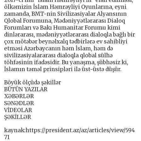
ölkəmizin İslam Həmrəyliyi Oyunlarına, eyni
zamanda, BMT-nin Sivilizasiyalar Alyansının
Qlobal Forumuna, Mədəniyyətlərarası Dialoq
Forumları və Bakı Humanitar Forumu kimi
dinlərarası, mədəniyyətlərarası dialoqla bağlı bir
çox mötəbər beynəlxalq tədbirlərə ev sahibliyi
etməsi Azərbaycanın həm İslam, həm də
sivilizasiyalararası dialoqla qlobal sülhə
töhfəsinin ifadəsidir. Bu yanaşma, şübhəsiz ki,
İslamın təməl prinsipləri ilə üst-üstə düşür.
Böyük ölçüdə şəkillər
BÜTÜN YAZILAR
XƏBƏRLƏR
SƏNƏDLƏR
VİDEOLAR
ŞƏKİLLƏR
kaynak:https://president.az/az/articles/view/594
71