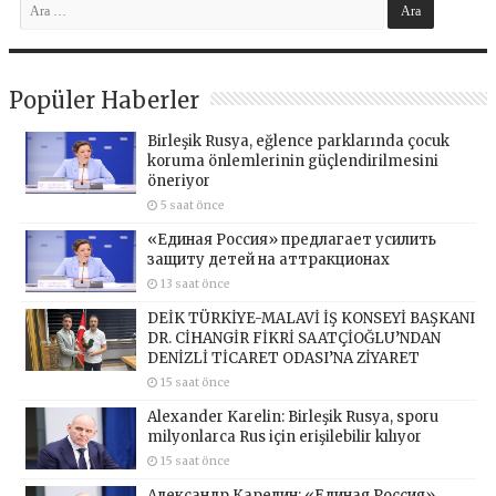
Popüler Haberler
Birleşik Rusya, eğlence parklarında çocuk
koruma önlemlerinin güçlendirilmesini
öneriyor
5 saat önce
«Единая Россия» предлагает усилить
защиту детей на аттракционах
13 saat önce
DEİK TÜRKİYE-MALAVİ İŞ KONSEYİ BAŞKANI
DR. CİHANGİR FİKRİ SAATÇİOĞLU’NDAN
DENİZLİ TİCARET ODASI’NA ZİYARET
15 saat önce
Alexander Karelin: Birleşik Rusya, sporu
milyonlarca Rus için erişilebilir kılıyor
15 saat önce
Александр Карелин: «Единая Россия»