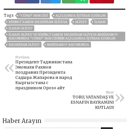
Tags
“CÜMƏ” MƏSCIDI
AÇILIŞINDA IŞTIRAK EDIBLƏR
BIRINCI XANIM MEHRIBAN ƏLIYEVA
ƏLIYEV
İLHAM
İLHAM ƏLIYEV
İLHAM ƏLIYEV VƏ BIRINCI XANIM MEHRIBAN ƏLIYEVA NƏRIMANOV
RAYONUNDA “CÜMƏ” MƏSCIDININ AÇILIŞINDA IŞTIRAK EDIBLƏR
MEHRIBAN ƏLIYEV
NƏRIMANOV RAYONUNDA
Previous
Президент Таджикистана
Эмомали Рахмон
поздравил Президента
Садыра Жапарова и народ
Кыргызстана с
праздником Орозо айт
Next
TORU, VATANDAŞ VE
ESNAFIN BAYRAMINI
KUTLADI
Haber Arayın