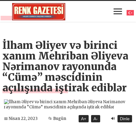
İlham Əliyev və birinci
xanım Mehriban Əliyeva
Nərimanov rayonunda
“Cümə” məscidinin
açılışında iştirak ediblər
🔊
📅 Nisan 22, 2023
📂 Bugün
A+
A-
Dinle