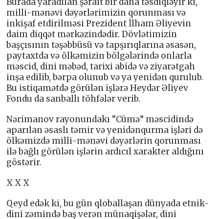
Burada yaradılan şərait bir daha təsdiqləyir ki,
milli-mənəvi dəyərlərimizin qorunması və
inkişaf etdirilməsi Prezident İlham Əliyevin
daim diqqət mərkəzindədir. Dövlətimizin
başçısının təşəbbüsü və tapşırıqlarına əsasən,
paytaxtda və ölkəmizin bölgələrində onlarla
məscid, dini məbəd, tarixi abidə və ziyarətgah
inşa edilib, bərpa olunub və ya yenidən qurulub.
Bu istiqamətdə görülən işlərə Heydər Əliyev
Fondu da sanballı töhfələr verib.
Nərimanov rayonundakı “Cümə” məscidində
aparılan əsaslı təmir və yenidənqurma işləri də
ölkəmizdə milli-mənəvi dəyərlərin qorunması
ilə bağlı görülən işlərin ardıcıl xarakter aldığını
göstərir.
X X X
Qeyd edək ki, bu gün qloballaşan dünyada etnik-
dini zəmində baş verən münaqişələr, dini