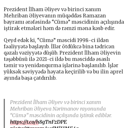
Prezident İlham Əliyev və birinci xanım
Mehriban Əliyevanın müqəddəs Ramazan
bayramı ərəfəsində “Cümə” məscidinin açılışında
iştirak etmələri həm də rəmzi məna kəsb edir.
Qeyd edək ki, “Cümə” məscidi 1998-ci ildən
fəaliyyətə başlayıb. İllər ötdükcə bina tədricən
qəzalı vəziyyətə düşüb. Prezident İlham Əliyevin
təşəbbüsü ilə 2021-ci ildə bu məsciddə əsaslı
təmir və yenidənqurma işlərinə başlanılıb. İşlər
yüksək səviyyədə həyata keçirilib və bu ilin aprel
ayında başa çatdırılıb.
Prezident İlham Əliyev və birinci xanım
Mehriban Əliyeva Nərimanov rayonunda
“Cümə” məscidinin açılışında iştirak ediblər.
https://t.co/h8gTnFzDPE