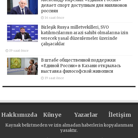
делает спорт доступным для миллионов
россиян
16 saat önce
Birleşik Rusya milletvekilleri, SVO
katılımcılarının arazi sahibi olmalarına izin
verecek yasal düzenlemeler üzerinde
çalışacaklar
19 saat önce
В штабе общественной поддержки
«Единой России» в Казани открылась
выставка философской живописи
19 saat önce
Hakkımızda
Künye
Yazarlar
İletişim
Kaynak belirtmeden ve izin almadan haberlerin kopyalanması
yasaktır.