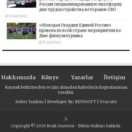
России специализированную платформу
для трудоустройства ветеранов СВО
11 saat önce
«Молодая Гвардия Единой России»
провела по всей стране мероприятия ко
Дню физкультурника
17 saat önce
Hakkımızda
Künye
Yazarlar
İletişim
Kaynak belirtmeden ve izin almadan haberlerin kopyalanması
yasaktır.
Haber Yazılımı
| Developer By;
BEYNSOFT
|
Ucuz site
Copyright © 2026 Renk Gazetesi - Bütün Hakları Saklıdır.