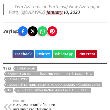
— Yeni Azərbaycan Partiyası/ New Azerbaijan
Party (@YAP_1992)
January 10, 2023
Paylaş:
Facebook
Twitter
WhatsApp
Pinterest
Tags
AZƏRBAYCAN
AZƏRBAYCAN RESPUBLIKASININ PREZIDENTI İLHAM ƏLIYEV
İLHAM ƏLIYEV
İLHAM ƏLIYEV YERLI TELEVIZIYA KANALLARINA MÜSAHIBƏ VERIB
TV
YERLI TELEVIZIYA KANALLARINA MÜSAHIBƏ VERIB
Previous
В Мурманской области
активисты «Единой