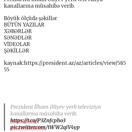
kanallarına müsahibə verib.
Böyük ölçüdə şəkillər
BÜTÜN YAZILAR
XƏBƏRLƏR
SƏNƏDLƏR
VİDEOLAR
ŞƏKİLLƏR
kaynak:https://president.az/az/articles/view/585
55
Prezident İlham Əliyev yerli televiziya
kanallarına müsahibə verib.
https://t.co/P3Znfcpho3
pic.twitter.com/tWW2qiV4yp