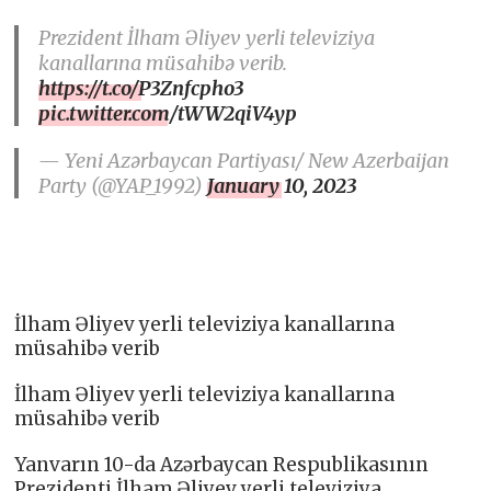
Prezident İlham Əliyev yerli televiziya
kanallarına müsahibə verib.
https://t.co/P3Znfcpho3
pic.twitter.com/tWW2qiV4yp
— Yeni Azərbaycan Partiyası/ New Azerbaijan
Party (@YAP_1992)
January 10, 2023
İlham Əliyev yerli televiziya kanallarına
müsahibə verib
İlham Əliyev yerli televiziya kanallarına
müsahibə verib
Yanvarın 10-da Azərbaycan Respublikasının
Prezidenti İlham Əliyev yerli televiziya