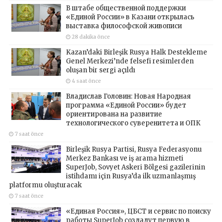
В штабе общественной поддержки
«Единой России» в Казани открылась
выставка философской живописи
28 dakika önce
Kazan’daki Birleşik Rusya Halk Destekleme
Genel Merkezi’nde felsefi resimlerden
oluşan bir sergi açıldı
4 saat önce
Владислав Головин: Новая Народная
программа «Единой России» будет
ориентирована на развитие
технологического суверенитета и ОПК
7 saat önce
Birleşik Rusya Partisi, Rusya Federasyonu
Merkez Bankası ve iş arama hizmeti
SuperJob, Sovyet Askeri Bölgesi gazilerinin
istihdamı için Rusya’da ilk uzmanlaşmış
platformu oluşturacak
7 saat önce
«Единая Россия», ЦБСТ и сервис по поиску
работы SuperJob создадут первую в