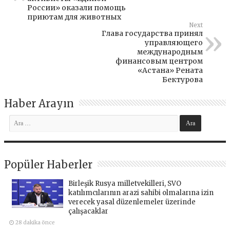
России» оказали помощь
приютам для животных
Next
Глава государства принял
управляющего
международным
финансовым центром
«Астана» Рената
Бектурова
Haber Arayın
Popüler Haberler
Birleşik Rusya milletvekilleri, SVO
katılımcılarının arazi sahibi olmalarına izin
verecek yasal düzenlemeler üzerinde
çalışacaklar
28 dakika önce