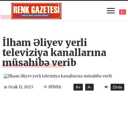
İlham Əliyev yerli
televiziya kanallarına
müsahibə verib
🔊
📅 Ocak 11, 2023
📂 DÜNYA
A+
A-
Dinle