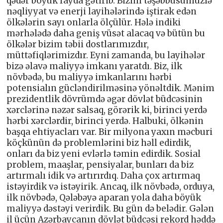
qədər böyük fayda gətirib. Bizim təşəbbüsümüzlə
nəqliyyat və enerji layihələrində iştirak edən
ölkələrin sayı onlarla ölçülür. Hələ indiki
mərhələdə daha geniş vüsət alacaq və bütün bu
ölkələr bizim təbii dostlarımızdır,
müttəfiqlərimizdır. Eyni zamanda, bu layihələr
bizə əlavə maliyyə imkanı yaratdı. Biz, ilk
növbədə, bu maliyyə imkanlarını hərbi
potensialın gücləndirilməsinə yönəltdik. Mənim
prezidentlik dövrümdə əgər dövlət büdcəsinin
xərclərinə nəzər salsaq, görərik ki, birinci yerdə
hərbi xərclərdir, birinci yerdə. Halbuki, ölkənin
başqa ehtiyacları var. Bir milyona yaxın məcburi
köçkünün də problemlərini biz həll edirdik,
onları da biz yeni evlərlə təmin edirdik. Sosial
problem, maaşlar, pensiyalar, bunları da biz
artırmalı idik və artırırdıq. Daha çox artırmaq
istəyirdik və istəyirik. Ancaq, ilk növbədə, orduya,
ilk növbədə, Qələbəyə aparan yola daha böyük
maliyyə dəstəyi verirdik. Bu gün də belədir. Gələn
il üçün Azərbaycanın dövlət büdcəsi rekord həddə