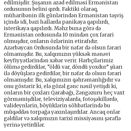
edilmişdir. Şuşanın azad edilməsi Ermənistan
ordusunun belini qırdı. Faktiki olaraq,
müharibənin ilk günlərindən Ermənistan təşviş
içində idi, bəzi hallarda panikaya qapılırdı,
isterikaya qapılırdı. Məhz buna görə də
Ermənistan ordusunda 10 mindən çox fərari
olmuşdur, onların özlərinin etirafıdır.
Azərbaycan Ordusunda bir nəfər də olsun fərari
olmamışdır. Bu, xalqımızın yüksək mənəvi
keyfiyyətlərindən xəbər verir. Hərbçilərimiz
ölümə gedirdilər, “öldü var, döndü yoxdur” şüarı
ilə döyüşlərə gedirdilər, bir nəfər də olsun fərari
olmamışdır. Bu, xalqımızın qəhrəmanlığıdır və
onu göstərir ki, elə gözəl gənc nəsil yetişdi ki,
onların bir çoxları Qarabağı, Zəngəzuru heç vaxt
görməmişdilər, televiziyalarda, fotoşəkillərdə,
valideynlərin, böyüklərin söhbətlərində bu
müqəddəs torpağa yaxınlaşırdılar. Ancaq onlar
gəldilər və xalqımızın tarixi missiyasını şərəflə
yerinə yetirdilər.