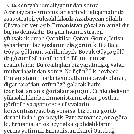
13-14 sentyabr əməliyyatından sonra
Azərbaycan-Ermənistan sərhədi istiqamətində
əsas strateji yüksəkliklərdə Azərbaycan Silahlı
Qüvvələri yerləşib. Ermənistan gözəl anlamalıdır
bu, nə deməkdir. Bu gün həmin strateji
yüksəkliklərdən Qarakilsə, Qafan, Gorus, İstisu
şəhərlərini biz gözlərimizlə görürük. Biz Bala
Göyçə gölünün sahilindəyik. Böyük Göyçə gölü
də gözümüzün önündədir. Bütün bunlar
reallıqlardır. Bu reallıqları biz yaratmışıq, Vətən
müharibəsindən sonra. Nə üçün? İlk növbədə,
Ermənistanın hərbi təxribatlarına cavab olaraq,
digər tərəfdən, özümüzü gələcək hərbi
təxribatlardan sığortalamaq üçün. Çünki dediyim
yüksəkliklərdən Ermənistanın əksər postları
görünür və əgər orada qüvvələrin
konsentrasiyası baş verərsə, biz bunu görüb
dərhal tədbir görəcəyik. Eyni zamanda, ona görə
ki, Ermənistan öz beynəlxalq öhdəliklərini
yerinə yetirmir. Ermənistan İkinci Qarabağ