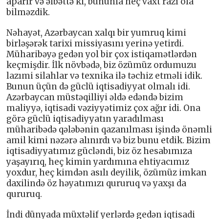
aparır və əlbəttə ki, bununla heç vaxt razı ola
bilməzdik.
Nəhayət, Azərbaycan xalqı bir yumruq kimi
birləşərək tarixi missiyasını yerinə yetirdi.
Müharibəyə gedən yol bir çox istiqamətlərdən
keçmişdir. İlk növbədə, biz özümüz ordumuzu
lazımi silahlar və texnika ilə təchiz etməli idik.
Bunun üçün də güclü iqtisadiyyat olmalı idi.
Azərbaycan müstəqilliyi əldə edəndə bizim
maliyyə, iqtisadi vəziyyətimiz çox ağır idi. Ona
görə güclü iqtisadiyyatın yaradılması
müharibədə qələbənin qazanılması işində önəmli
amil kimi nəzərə alınırdı və biz bunu etdik. Bizim
iqtisadiyyatımız gücləndi, biz öz hesabımıza
yaşayırıq, heç kimin yardımına ehtiyacımız
yoxdur, heç kimdən asılı deyilik, özümüz imkan
daxilində öz həyatımızı qururuq və yaxşı da
qururuq.
İndi dünyada müxtəlif yerlərdə gedən iqtisadi