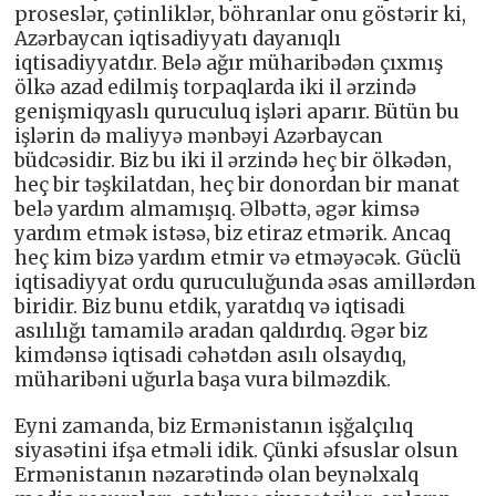
proseslər, çətinliklər, böhranlar onu göstərir ki,
Azərbaycan iqtisadiyyatı dayanıqlı
iqtisadiyyatdır. Belə ağır müharibədən çıxmış
ölkə azad edilmiş torpaqlarda iki il ərzində
genişmiqyaslı quruculuq işləri aparır. Bütün bu
işlərin də maliyyə mənbəyi Azərbaycan
büdcəsidir. Biz bu iki il ərzində heç bir ölkədən,
heç bir təşkilatdan, heç bir donordan bir manat
belə yardım almamışıq. Əlbəttə, əgər kimsə
yardım etmək istəsə, biz etiraz etmərik. Ancaq
heç kim bizə yardım etmir və etməyəcək. Güclü
iqtisadiyyat ordu quruculuğunda əsas amillərdən
biridir. Biz bunu etdik, yaratdıq və iqtisadi
asılılığı tamamilə aradan qaldırdıq. Əgər biz
kimdənsə iqtisadi cəhətdən asılı olsaydıq,
müharibəni uğurla başa vura bilməzdik.
Eyni zamanda, biz Ermənistanın işğalçılıq
siyasətini ifşa etməli idik. Çünki əfsuslar olsun
Ermənistanın nəzarətində olan beynəlxalq