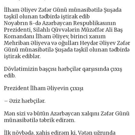
İlham Əliyev Zəfər Günü münasibətilə Şuşada
təşkil olunan tədbirdə iştirak edib
Noyabrın 8-də Azərbaycan Respublikasının
Prezidenti, Silahlı Qüvvələrin Müzəffər Ali Baş
Komandanı İlham Əliyev, birinci xanım
Mehriban Əliyeva və oğulları Heydər Əliyev Zəfər
Günü münasibətilə Şuşada təşkil olunan tədbirdə
iştirak ediblər.
Dövlətimizin başçısı hərbçilər qarşısında çıxış
edib.
Prezident İlham Əliyevin çıxışı
– Əziz hərbçilər.
Mən sizi və bütün Azərbaycan xalqını Zəfər Günü
münasibətilə təbrik edirəm.
İlk növbədə, xahiş edirəm ki, Vətən uğrunda