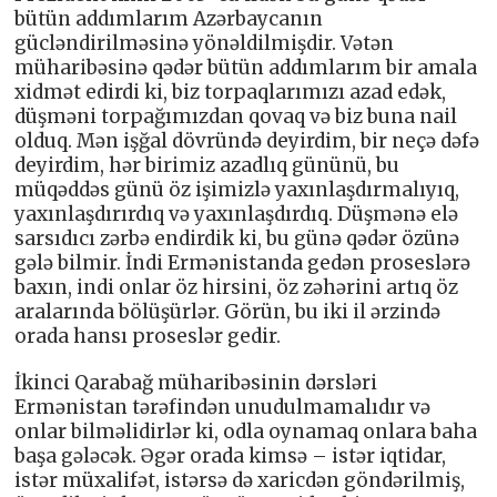
bütün addımlarım Azərbaycanın
gücləndirilməsinə yönəldilmişdir. Vətən
müharibəsinə qədər bütün addımlarım bir amala
xidmət edirdi ki, biz torpaqlarımızı azad edək,
düşməni torpağımızdan qovaq və biz buna nail
olduq. Mən işğal dövründə deyirdim, bir neçə dəfə
deyirdim, hər birimiz azadlıq gününü, bu
müqəddəs günü öz işimizlə yaxınlaşdırmalıyıq,
yaxınlaşdırırdıq və yaxınlaşdırdıq. Düşmənə elə
sarsıdıcı zərbə endirdik ki, bu günə qədər özünə
gələ bilmir. İndi Ermənistanda gedən proseslərə
baxın, indi onlar öz hirsini, öz zəhərini artıq öz
aralarında bölüşürlər. Görün, bu iki il ərzində
orada hansı proseslər gedir.
İkinci Qarabağ müharibəsinin dərsləri
Ermənistan tərəfindən unudulmamalıdır və
onlar bilməlidirlər ki, odla oynamaq onlara baha
başa gələcək. Əgər orada kimsə – istər iqtidar,
istər müxalifət, istərsə də xaricdən göndərilmiş,