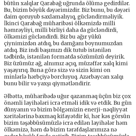
bütün xalqlar Qarabağ uğrunda ölümə gedirdilər.
Bu, bizim böyük dəyərimizdir. Biz bunu, bu dəyəri
daim qoruyub saxlamalıyıq, gücləndirməliyik.
İkinci Qarabağ müharibəsi ölkəmizdə milli
həmrəyliyi, milli birliyi daha da gücləndirdi,
ölkəmizi gücləndirdi. Biz bu ağır yükü
çiynimizdən atdıq, bu damğanı boynumuzdan
atdıq. Biz indi başımızı dik tutub istənilən
tədbirdə, istənilən formatda sözümüzü deyirik.
Biz üzümüz ağ, alnımız açıq, müzəffər xalq kimi
yaşayırıq. Buna görə sizə və sizin kimi on
minlərlə hərbçiyə borcluyuq. Azərbaycan xalqı
bunu bilir və yaxşı qiymətləndirir.
Əlbəttə, müharibədə uğur qazanmaq üçün biz çox
önəmli layihələri icra etməli idik və etdik. Bu gün
dünyanın və bizim bölgəmizin enerji-nəqliyyat
xəritələrinə baxmaq kifayətdir ki, hər kəs görsün
bizim təşəbbüsümüzlə icra edilən layihələr həm
ölkəmizə, həm də bizim tərəfdaşlarımıza nə