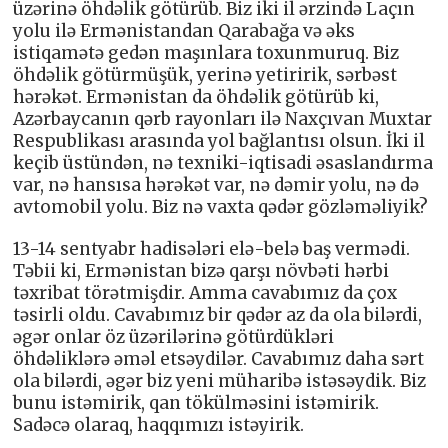
üzərinə öhdəlik götürüb. Biz iki il ərzində Laçın
yolu ilə Ermənistandan Qarabağa və əks
istiqamətə gedən maşınlara toxunmuruq. Biz
öhdəlik götürmüşük, yerinə yetiririk, sərbəst
hərəkət. Ermənistan da öhdəlik götürüb ki,
Azərbaycanın qərb rayonları ilə Naxçıvan Muxtar
Respublikası arasında yol bağlantısı olsun. İki il
keçib üstündən, nə texniki-iqtisadi əsaslandırma
var, nə hansısa hərəkət var, nə dəmir yolu, nə də
avtomobil yolu. Biz nə vaxta qədər gözləməliyik?
13-14 sentyabr hadisələri elə-belə baş vermədi.
Təbii ki, Ermənistan bizə qarşı növbəti hərbi
təxribat törətmişdir. Amma cavabımız da çox
təsirli oldu. Cavabımız bir qədər az da ola bilərdi,
əgər onlar öz üzərilərinə götürdükləri
öhdəliklərə əməl etsəydilər. Cavabımız daha sərt
ola bilərdi, əgər biz yeni müharibə istəsəydik. Biz
bunu istəmirik, qan tökülməsini istəmirik.
Sadəcə olaraq, haqqımızı istəyirik.