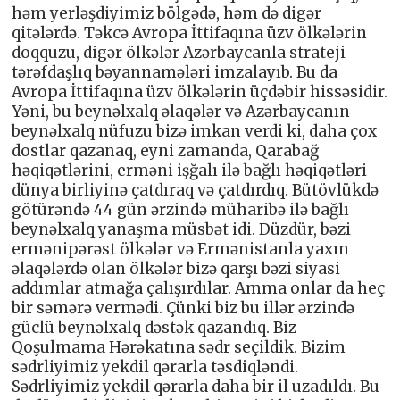
həm yerləşdiyimiz bölgədə, həm də digər
qitələrdə. Təkcə Avropa İttifaqına üzv ölkələrin
doqquzu, digər ölkələr Azərbaycanla strateji
tərəfdaşlıq bəyannamələri imzalayıb. Bu da
Avropa İttifaqına üzv ölkələrin üçdəbir hissəsidir.
Yəni, bu beynəlxalq əlaqələr və Azərbaycanın
beynəlxalq nüfuzu bizə imkan verdi ki, daha çox
dostlar qazanaq, eyni zamanda, Qarabağ
həqiqətlərini, erməni işğalı ilə bağlı həqiqətləri
dünya birliyinə çatdıraq və çatdırdıq. Bütövlükdə
götürəndə 44 gün ərzində müharibə ilə bağlı
beynəlxalq yanaşma müsbət idi. Düzdür, bəzi
ermənipərəst ölkələr və Ermənistanla yaxın
əlaqələrdə olan ölkələr bizə qarşı bəzi siyasi
addımlar atmağa çalışırdılar. Amma onlar da heç
bir səmərə vermədi. Çünki biz bu illər ərzində
güclü beynəlxalq dəstək qazandıq. Biz
Qoşulmama Hərəkatına sədr seçildik. Bizim
sədrliyimiz yekdil qərarla təsdiqləndi.
Sədrliyimiz yekdil qərarla daha bir il uzadıldı. Bu