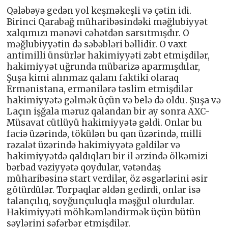
Qələbəyə gedən yol keşməkeşli və çətin idi.
Birinci Qarabağ müharibəsindəki məğlubiyyət
xalqımızı mənəvi cəhətdən sarsıtmışdır. O
məğlubiyyətin də səbəbləri bəllidir. O vaxt
antimilli ünsürlər hakimiyyəti zəbt etmişdilər,
hakimiyyət uğrunda mübarizə aparmışdılar,
Şuşa kimi alınmaz qalanı faktiki olaraq
Ermənistana, ermənilərə təslim etmişdilər
hakimiyyətə gəlmək üçün və belə də oldu. Şuşa və
Laçın işğala məruz qalandan bir ay sonra AXC-
Müsavat cütlüyü hakimiyyətə gəldi. Onlar bu
faciə üzərində, tökülən bu qan üzərində, milli
rəzalət üzərində hakimiyyətə gəldilər və
hakimiyyətdə qaldıqları bir il ərzində ölkəmizi
bərbad vəziyyətə qoydular, vətəndaş
müharibəsinə start verdilər, öz əsgərlərini əsir
götürdülər. Torpaqlar əldən gedirdi, onlar isə
talançılıq, soyğunçuluqla məşğul olurdular.
Hakimiyyəti möhkəmləndirmək üçün bütün
səylərini səfərbər etmişdilər.