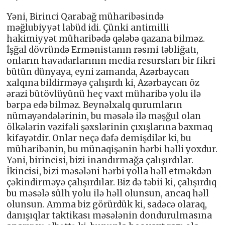
Yəni, Birinci Qarabağ müharibəsində
məğlubiyyət labüd idi. Çünki antimilli
hakimiyyət müharibədə qələbə qazana bilməz.
İşğal dövründə Ermənistanın rəsmi təbliğatı,
onların havadarlarının media resursları bir fikri
bütün dünyaya, eyni zamanda, Azərbaycan
xalqına bildirməyə çalışırdı ki, Azərbaycan öz
ərazi bütövlüyünü heç vaxt müharibə yolu ilə
bərpa edə bilməz. Beynəlxalq qurumların
nümayəndələrinin, bu məsələ ilə məşğul olan
ölkələrin vəzifəli şəxslərinin çıxışlarına baxmaq
kifayətdir. Onlar neçə dəfə demişdilər ki, bu
müharibənin, bu münaqişənin hərbi həlli yoxdur.
Yəni, birincisi, bizi inandırmağa çalışırdılar.
İkincisi, bizi məsələni hərbi yolla həll etməkdən
çəkindirməyə çalışırdılar. Biz də təbii ki, çalışırdıq
bu məsələ sülh yolu ilə həll olunsun, ancaq həll
olunsun. Amma biz görürdük ki, sadəcə olaraq,
danışıqlar taktikası məsələnin dondurulmasına