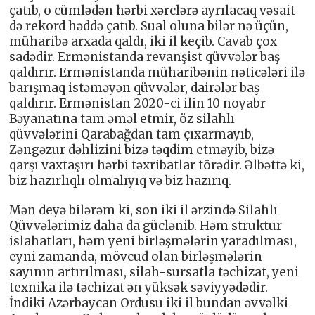
çatıb, o cümlədən hərbi xərclərə ayrılacaq vəsait
də rekord həddə çatıb. Sual oluna bilər nə üçün,
müharibə arxada qaldı, iki il keçib. Cavab çox
sadədir. Ermənistanda revanşist qüvvələr baş
qaldırır. Ermənistanda müharibənin nəticələri ilə
barışmaq istəməyən qüvvələr, dairələr baş
qaldırır. Ermənistan 2020-ci ilin 10 noyabr
Bəyanatına tam əməl etmir, öz silahlı
qüvvələrini Qarabağdan tam çıxarmayıb,
Zəngəzur dəhlizini bizə təqdim etməyib, bizə
qarşı vaxtaşırı hərbi təxribatlar törədir. Əlbəttə ki,
biz hazırlıqlı olmalıyıq və biz hazırıq.
Mən deyə bilərəm ki, son iki il ərzində Silahlı
Qüvvələrimiz daha da güclənib. Həm struktur
islahatları, həm yeni birləşmələrin yaradılması,
eyni zamanda, mövcud olan birləşmələrin
sayının artırılması, silah-sursatla təchizat, yeni
texnika ilə təchizat ən yüksək səviyyədədir.
İndiki Azərbaycan Ordusu iki il bundan əvvəlki