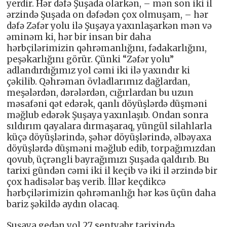
yerdir. Hər dəfə Şuşada olarkən, – mən son iki il
ərzində Şuşada on dəfədən çox olmuşam, – hər
dəfə Zəfər yolu ilə Şuşaya yaxınlaşarkən mən və
əminəm ki, hər bir insan bir daha
hərbçilərimizin qəhrəmanlığını, fədakarlığını,
peşəkarlığını görür. Çünki “Zəfər yolu”
adlandırdığımız yol cəmi iki ilə yaxındır ki
çəkilib. Qəhrəman övladlarımız dağlardan,
meşələrdən, dərələrdən, cığırlardan bu uzun
məsafəni qət edərək, qanlı döyüşlərdə düşməni
məğlub edərək Şuşaya yaxınlaşıb. Ondan sonra
sıldırım qayalara dırmaşaraq, yüngül silahlarla
küçə döyüşlərində, şəhər döyüşlərində, əlbəyaxa
döyüşlərdə düşməni məğlub edib, torpağımızdan
qovub, üçrəngli bayrağımızı Şuşada qaldırıb. Bu
tarixi gündən cəmi iki il keçib və iki il ərzində bir
çox hadisələr baş verib. İllər keçdikcə
hərbçilərimizin qəhrəmanlığı hər kəs üçün daha
bariz şəkildə aydın olacaq.
Şuşaya gedən yol 27 sentyabr tarixində