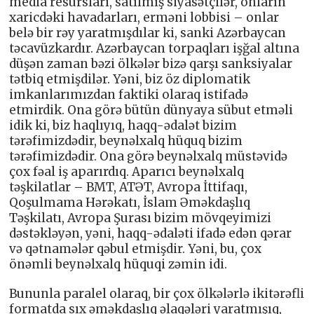
media resursları, satılmış siyasətçilər, onların
xaricdəki havadarları, erməni lobbisi – onlar
belə bir rəy yaratmışdılar ki, sanki Azərbaycan
təcavüzkardır. Azərbaycan torpaqları işğal altına
düşən zaman bəzi ölkələr bizə qarşı sanksiyalar
tətbiq etmişdilər. Yəni, biz öz diplomatik
imkanlarımızdan faktiki olaraq istifadə
etmirdik. Ona görə bütün dünyaya sübut etməli
idik ki, biz haqlıyıq, haqq-ədalət bizim
tərəfimizdədir, beynəlxalq hüquq bizim
tərəfimizdədir. Ona görə beynəlxalq müstəvidə
çox fəal iş aparırdıq. Aparıcı beynəlxalq
təşkilatlar – BMT, ATƏT, Avropa İttifaqı,
Qoşulmama Hərəkatı, İslam Əməkdaşlıq
Təşkilatı, Avropa Şurası bizim mövqeyimizi
dəstəkləyən, yəni, haqq-ədaləti ifadə edən qərar
və qətnamələr qəbul etmişdir. Yəni, bu, çox
önəmli beynəlxalq hüquqi zəmin idi.
Bununla paralel olaraq, bir çox ölkələrlə ikitərəfli
formatda sıx əməkdaşlıq əlaqələri yaratmışıq,