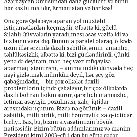
Azərbaycan Ordusundan daha güclüdür və bunu
hər kəs bilməlidir, Ermənistan və hər kəs!
Ona görə Qələbəyə aparan yol müxtəlif
istiqamətlərdən keçmişdir. Əlbəttə ki, güclü
Silahlı Qüvvələrin yaradılması əsas vəzifə idi və
biz bunu yaratdıq. Bununla paralel olaraq, ölkədə
uzun illər ərzində daxili sabitlik, əmin-amanlıq,
təhlükəsizlik, əlbəttə ki, bizi gücləndirirdi. Çünki
yenə də deyirəm, mən heç vaxt müqayisə
aparmaq istəmirəm, – amma indiki dünyada heç
nəyi gizlətmək mümkün deyil, hər şey göz
qabağındadır, – bir çox ölkələr daxili
problemlərin içində çabalayır, bir çox ölkələrdə
daxili böhran hökm sürür, qarşılıqlı inamsızlıq,
ictimai asayişin pozulması, xalq-iqtidar
arasındakı uçurum. Bizdə nə görürük – daxili
sabitlik, milli birlik, milli həmrəylik, xalq-iqtidar
birliyi. Bax, bu, bizim siyasətimizin böyük
nəticəsidir. Bizim bütün addımlarımız və mənim
Prezident kimi 2003-cü ildən bu günə qədər