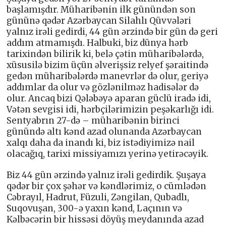
başlamışdır. Müharibənin ilk günündən son
gününə qədər Azərbaycan Silahlı Qüvvələri
yalnız irəli gedirdi, 44 gün ərzində bir gün də geri
addım atmamışdı. Halbuki, biz dünya hərb
tarixindən bilirik ki, belə çətin müharibələrdə,
xüsusilə bizim üçün əlverişsiz relyef şəraitində
gedən müharibələrdə manevrlər də olur, geriyə
addımlar da olur və gözlənilməz hadisələr də
olur. Ancaq bizi Qələbəyə aparan güclü iradə idi,
Vətən sevgisi idi, hərbçilərimizin peşəkarlığı idi.
Sentyabrın 27-də – müharibənin birinci
günündə altı kənd azad olunanda Azərbaycan
xalqı daha da inandı ki, biz istədiyimizə nail
olacağıq, tarixi missiyamızı yerinə yetirəcəyik.
Biz 44 gün ərzində yalnız irəli gedirdik. Şuşaya
qədər bir çox şəhər və kəndlərimiz, o cümlədən
Cəbrayıl, Hadrut, Füzuli, Zəngilan, Qubadlı,
Suqovuşan, 300-ə yaxın kənd, Laçının və
Kəlbəcərin bir hissəsi döyüş meydanında azad