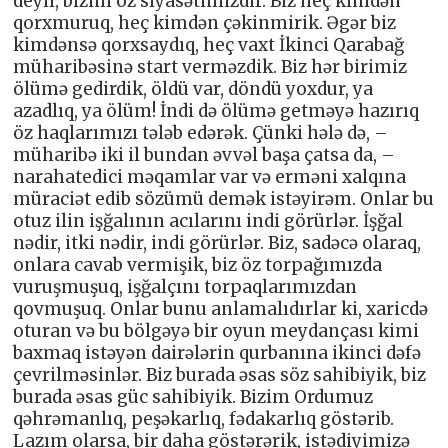
deyil, bizim öz siyasətimizdir. Biz heç kimdən
qorxmuruq, heç kimdən çəkinmirik. Əgər biz
kimdənsə qorxsaydıq, heç vaxt İkinci Qarabağ
müharibəsinə start verməzdik. Biz hər birimiz
ölümə gedirdik, öldü var, döndü yoxdur, ya
azadlıq, ya ölüm! İndi də ölümə getməyə hazırıq
öz haqlarımızı tələb edərək. Çünki hələ də, –
müharibə iki il bundan əvvəl başa çatsa da, –
narahatedici məqamlar var və erməni xalqına
müraciət edib sözümü demək istəyirəm. Onlar bu
otuz ilin işğalının acılarını indi görürlər. İşğal
nədir, itki nədir, indi görürlər. Biz, sadəcə olaraq,
onlara cavab vermişik, biz öz torpağımızda
vuruşmuşuq, işğalçını torpaqlarımızdan
qovmuşuq. Onlar bunu anlamalıdırlar ki, xaricdə
oturan və bu bölgəyə bir oyun meydançası kimi
baxmaq istəyən dairələrin qurbanına ikinci dəfə
çevrilməsinlər. Biz burada əsas söz sahibiyik, biz
burada əsas güc sahibiyik. Bizim Ordumuz
qəhrəmanlıq, peşəkarlıq, fədakarlıq göstərib.
Lazım olarsa, bir daha göstərərik, istədiyimizə