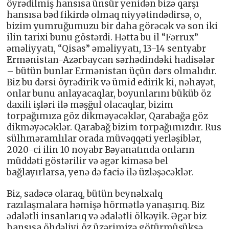
öyrədilmiş hansısa ünsür yenidən bizə qarşı
hansısa bəd fikirdə olmaq niyyətindədirsə, o,
bizim yumruğumuzu bir daha görəcək və son iki
ilin tarixi bunu göstərdi. Hətta bu il “Fərrux”
əməliyyatı, “Qisas” əməliyyatı, 13-14 sentyabr
Ermənistan-Azərbaycan sərhədindəki hadisələr
– bütün bunlar Ermənistan üçün dərs olmalıdır.
Biz bu dərsi öyrədirik və ümid edirik ki, nəhayət,
onlar bunu anlayacaqlar, boyunlarını büküb öz
daxili işləri ilə məşğul olacaqlar, bizim
torpağımıza göz dikməyəcəklər, Qarabağa göz
dikməyəcəklər. Qarabağ bizim torpağımızdır. Rus
sülhməramlılar orada müvəqqəti yerləşiblər,
2020-ci ilin 10 noyabr Bəyanatında onların
müddəti göstərilir və əgər kiməsə bel
bağlayırlarsa, yenə də faciə ilə üzləşəcəklər.
Biz, sadəcə olaraq, bütün beynəlxalq
razılaşmalara həmişə hörmətlə yanaşırıq. Biz
ədalətli insanlarıq və ədalətli ölkəyik. Əgər biz
hansısa öhdəliyi öz üzərimizə götürmüşüksə,