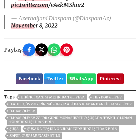
pic.twitter.com/vAekMShnr2
— Azerbaijani Diaspora (@DiasporaAz)
November 8, 2022
Paylaş:
Facebook
Twitter
WhatsApp
Pinterest
Tags
BIRINCI XANIM MEHRIBAN ƏLIYEVA
HEYDƏR ƏLIYEV
ILAHLI QÜVVƏLƏRIN MÜZƏFFƏR ALI BAŞ KOMANDANI İLHAM ƏLIYEV
İLHAM ƏLIYEV
İLHAM ƏLIYEV ZƏFƏR GÜNÜ MÜNASIBƏTILƏ ŞUŞADA TƏŞKIL OLUNAN
TƏDBIRDƏ IŞTIRAK EDIB
ŞUŞA
ŞUŞADA TƏŞKIL OLUNAN TƏDBIRDƏ IŞTIRAK EDIB
ZƏFƏR GÜNÜ MÜNASIBƏTILƏ