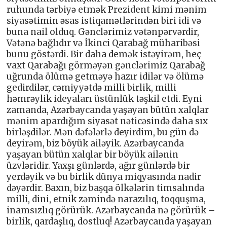
ruhunda tərbiyə etmək Prezident kimi mənim
siyasətimin əsas istiqamətlərindən biri idi və
buna nail olduq. Gənclərimiz vətənpərvərdir,
Vətənə bağlıdır və İkinci Qarabağ müharibəsi
bunu göstərdi. Bir daha demək istəyirəm, heç
vaxt Qarabağı görməyən gənclərimiz Qarabağ
uğrunda ölümə getməyə hazır idilər və ölümə
gedirdilər, cəmiyyətdə milli birlik, milli
həmrəylik ideyaları üstünlük təşkil etdi. Eyni
zamanda, Azərbaycanda yaşayan bütün xalqlar
mənim apardığım siyasət nəticəsində daha sıx
birləşdilər. Mən dəfələrlə deyirdim, bu gün də
deyirəm, biz böyük ailəyik. Azərbaycanda
yaşayan bütün xalqlar bir böyük ailənin
üzvləridir. Yaxşı günlərdə, ağır günlərdə bir
yerdəyik və bu birlik dünya miqyasında nadir
dəyərdir. Baxın, biz başqa ölkələrin timsalında
milli, dini, etnik zəmində narazılıq, toqquşma,
inamsızlıq görürük. Azərbaycanda nə görürük –
birlik, qardaşlıq, dostluq! Azərbaycanda yaşayan