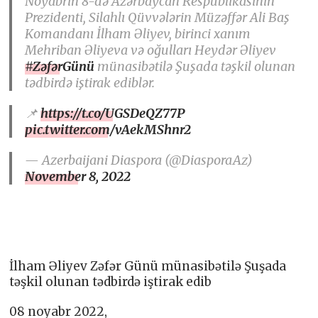
Noyabrın 8-də Azərbaycan Respublikasının
Prezidenti, Silahlı Qüvvələrin Müzəffər Ali Baş
Komandanı İlham Əliyev, birinci xanım
Mehriban Əliyeva və oğulları Heydər Əliyev
#ZəfərGünü
münasibətilə Şuşada təşkil olunan
tədbirdə iştirak ediblər.
📌
https://t.co/UGSDeQZ77P
pic.twitter.com/vAekMShnr2
— Azerbaijani Diaspora (@DiasporaAz)
November 8, 2022
İlham Əliyev Zəfər Günü münasibətilə Şuşada
təşkil olunan tədbirdə iştirak edib
08 noyabr 2022,