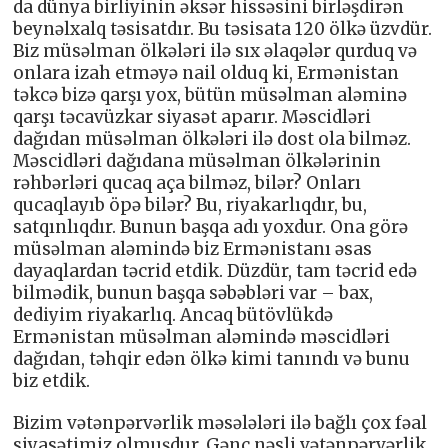
da dünya birliyinin əksər hissəsini birləşdirən
beynəlxalq təsisatdır. Bu təsisata 120 ölkə üzvdür.
Biz müsəlman ölkələri ilə sıx əlaqələr qurduq və
onlara izah etməyə nail olduq ki, Ermənistan
təkcə bizə qarşı yox, bütün müsəlman aləminə
qarşı təcavüzkar siyasət aparır. Məscidləri
dağıdan müsəlman ölkələri ilə dost ola bilməz.
Məscidləri dağıdana müsəlman ölkələrinin
rəhbərləri qucaq aça bilməz, bilər? Onları
qucaqlayıb öpə bilər? Bu, riyakarlıqdır, bu,
satqınlıqdır. Bunun başqa adı yoxdur. Ona görə
müsəlman aləmində biz Ermənistanı əsas
dayaqlardan təcrid etdik. Düzdür, tam təcrid edə
bilmədik, bunun başqa səbəbləri var – bax,
dediyim riyakarlıq. Ancaq bütövlükdə
Ermənistan müsəlman aləmində məscidləri
dağıdan, təhqir edən ölkə kimi tanındı və bunu
biz etdik.
Bizim vətənpərvərlik məsələləri ilə bağlı çox fəal
siyasətimiz olmuşdur. Gənc nəsli vətənpərvərlik