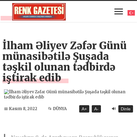
İlham Əliyev Zəfər Günü
münasibətilə Şuşada
təşkil olunan tədbirdə
iştirak edib
🔊
📅 Kasım 8, 2022
📂 DÜNYA
A+
A-
Dinle