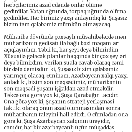
hərbçilərimiz azad edəndə onlar ölümə
gedirdilər. Vətən uğrunda, torpaq uğrunda ölümə
gedirdilər. Hər birimiz yaxşı anlayırdıq ki, Şuşasız
bizim tam qələbəmiz mümkün olmayacaq.
Müharibə dövründə çoxsaylı müsahibələrdə mən
müharibənin gedişatı ilə bağlı bəzi məqamları
açıqlayırdım. Təbii ki, hər şeyi deyə bilmirdim.
Xüsusilə gələcək planlar haqqında bir çox şeyləri
deyə bilmirdim. Verilən suala cavab olaraq cəmi
bir dəfə demişdim ki, Şuşasız bizim qələbəmiz
yarımçıq olacaq. Əminəm, Azərbaycan xalqı yaxşı
anladı ki, bizim son məqsədimiz, müharibənin
son məqsədi Şuşanı işğaldan azad etməkdir.
Təkcə ona görə yox ki, Şuşa Qarabağın tacıdır.
Ona görə yox ki, Şuşanın strateji yerləşməsi
faktiki olaraq onun azad olunmasından sonra
müharibənin taleyini həll edirdi. O cümlədən ona
görə ki, Şuşa Azərbaycan xalqının ürəyidir,
canıdır, hər bir azərbaycanlı üçün müqəddəs