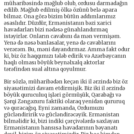
müharibəsində məğlub olub, ordusu darmadağın
edilib. Məğlub edilmiş ölkə özünü belə apara
bilməz. Ona görə bizim bütün addımlarımız
əsaslıdır. Düzdür, Ermənistanın bəzi xarici
havadarları bizi nədəsə günahlandırmaq
istəyirlər. Onların cavabını da mən vermişəm.
Yenə də nəsə banlasalar, yenə də cavablarını
verərəm. Bu, məni dayandırmaz. Amma fakt odur
ki, biz öz haqqımızı tələb edirik və Azərbaycanın
haqlı olması böyük beynəlxalq aktorlar
tərəfindən sual altına qoyulmur.
Bir sözlə, müharibədən keçən iki il ərzində biz öz
siyasətimizi davam etdirmişik. Biz iki il ərzində
böyük quruculuq işləri görmüşük, Qarabağı və
Şərqi Zəngəzuru faktiki olaraq yenidən qururuq
və quracağıq. Eyni zamanda, Ordumuzu
gücləndiririk və gücləndirəcəyik. Ermənistan
bilməlidir ki, bizi indiki çərçivələrdə saxlayan
Ermənistanın hansısa havadarının bəyanatı