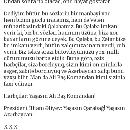
Ondan sonra nə olacaq, onu həyat göstərər.
Dediyim bütün bu sözlərin bir mənbəyi var –
həm bizim güclü iradəmiz, həm də Vətən
müharibəsindəki Qələbəmiz! Bu Qələbə imkan
verir ki, biz bu sözləri hamının üzünə, bizə xor
baxanların gözünə deyək. Bu Qələbə, bu Zəfər bizə
bu imkanı verdi, bütün xalqımıza inam verdi, ruh
verdi. Biz təkcə ərazi bütövlüyümüzü yox, milli
qürurumuzu bərpa etdik. Buna görə, əziz
hərbçilər, sizə borcluyuq, sizin kimi on minlərlə
əsgər, zabitə borcluyuq və Azərbaycan xalqı bunu
yaxşı bilir. Mən də Ali Baş Komandan kimi sizinlə
fəxr edirəm.
Hərbçilər: Yaşasın Ali Baş Komandan!
Prezident İlham Əliyev: Yaşasın Qarabağ! Yaşasın
Azərbaycan!
X X X