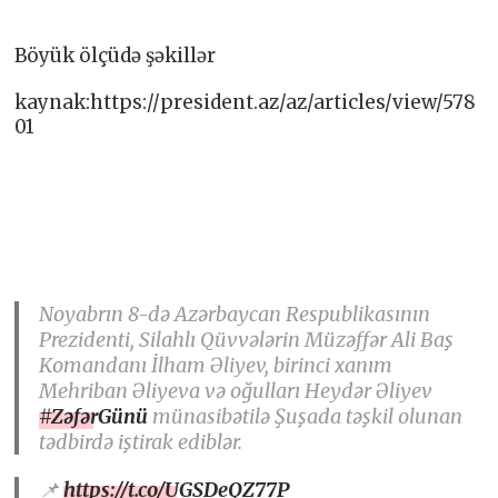
Böyük ölçüdə şəkillər
kaynak:https://president.az/az/articles/view/578
01
Noyabrın 8-də Azərbaycan Respublikasının
Prezidenti, Silahlı Qüvvələrin Müzəffər Ali Baş
Komandanı İlham Əliyev, birinci xanım
Mehriban Əliyeva və oğulları Heydər Əliyev
#ZəfərGünü
münasibətilə Şuşada təşkil olunan
tədbirdə iştirak ediblər.
📌
https://t.co/UGSDeQZ77P