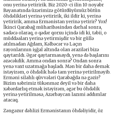
onu yerinə yetiririk. Biz 2020-ci ilin 10 noyabr
Bəyanatında üzərimizə götürdüyümüz bütün
öhdəlikləri yerinə yetiririk, iki ildir ki, yerinə
yetiririk, amma Ermənistan yerinə yetirir? Yox!
İkinci Qarabağ müharibəsindən dərhal sonra,
sadəcə olaraq, o qədər qorxu içində idi ki, təbii, o
müddəaları yerinə yetirmişdir və bir güllə
atılmadan Ağdam, Kəlbəcər və Laçın
rayonlarının işğal altında olan əraziləri bizə
qaytarıldı. Əgər qaytarmasaydı, yenə də başlarını
əzəcəkdik. Amma ondan sonra? Ondan sonra
yenə vaxt uzatmağa başladı. Mən bir daha demək
istəyirəm, o öhdəlik hələ tam yerinə yetirilməyib.
Erməni silahlı qüvvələri Qarabağda nə gəzir?
Bizim səbrimiz tükənməz deyil və bir daha
xəbərdarlıq etmək istəyirəm, əgər bu öhdəlik
yerinə yetirilməsə, Azərbaycan lazımi addımlar
atacaq.
Zəngəzur dəhlizi Ermənistanın öhdəliyidir, öz