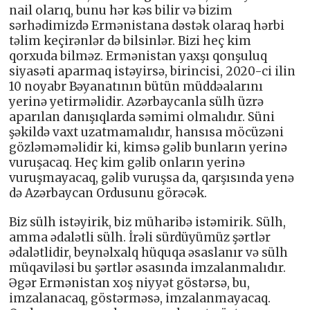
nail olarıq, bunu hər kəs bilir və bizim
sərhədimizdə Ermənistana dəstək olaraq hərbi
təlim keçirənlər də bilsinlər. Bizi heç kim
qorxuda bilməz. Ermənistan yaxşı qonşuluq
siyasəti aparmaq istəyirsə, birincisi, 2020-ci ilin
10 noyabr Bəyanatının bütün müddəalarını
yerinə yetirməlidir. Azərbaycanla sülh üzrə
aparılan danışıqlarda səmimi olmalıdır. Süni
şəkildə vaxt uzatmamalıdır, hansısa möcüzəni
gözləməməlidir ki, kimsə gəlib bunların yerinə
vuruşacaq. Heç kim gəlib onların yerinə
vuruşmayacaq, gəlib vuruşsa da, qarşısında yenə
də Azərbaycan Ordusunu görəcək.
Biz sülh istəyirik, biz müharibə istəmirik. Sülh,
amma ədalətli sülh. İrəli sürdüyümüz şərtlər
ədalətlidir, beynəlxalq hüquqa əsaslanır və sülh
müqaviləsi bu şərtlər əsasında imzalanmalıdır.
Əgər Ermənistan xoş niyyət göstərsə, bu,
imzalanacaq, göstərməsə, imzalanmayacaq.