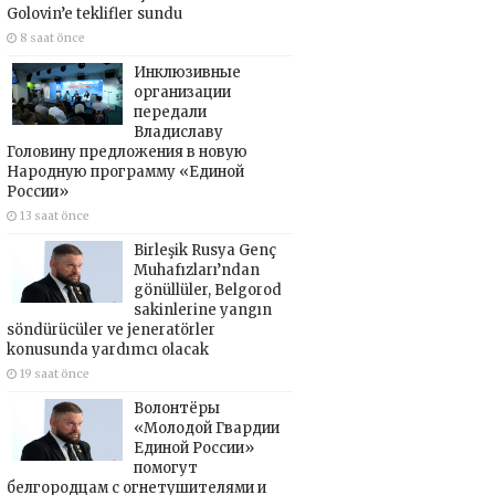
Golovin’e teklifler sundu
8 saat önce
Инклюзивные
организации
передали
Владиславу
Головину предложения в новую
Народную программу «Единой
России»
13 saat önce
Birleşik Rusya Genç
Muhafızları’ndan
gönüllüler, Belgorod
sakinlerine yangın
söndürücüler ve jeneratörler
konusunda yardımcı olacak
19 saat önce
Волонтёры
«Молодой Гвардии
Единой России»
помогут
белгородцам с огнетушителями и