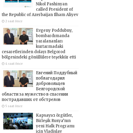
Nikol Pashinyan
called President of
the Republic of Azerbaijan Ilham Aliyev
2 saat önce
Evgeny Poddubny,
bombardımanda
yaralananları
kurtarmadaki
cesaretlerinden dolayı Belgorod
bölgesindeki gönüllülere teşekkür etti
4 saat önce
Евгений Поддубный
поблагодарил
добровольцев
Белгородской
области за мужество в спасении
пострадавших от обстрелов
5 saat önce
Kapsayıcı örgütler,
Birleşik Rusya’nın
yeni Halk Programı
için Vladislav