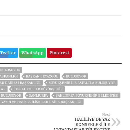
Twitter
WhatsApp
Pinterest
 BULUŞUYOR
BAŞKANLIĞI
BAŞKAN BEYAZGÜL
BULUŞUYOR
ER DAIRESI BAŞKANLIĞI
BÜYÜKŞEHİR İLE ASFALTLA BULUŞUYOR
LAR
KIRSAL YOLLAR BÜYÜKŞEHİR
A BULUŞUYOR
ŞANLIURFA
ŞANLIURFA BÜYÜKŞEHIR BELEDIYESI
 YAYIN VE HALKLA İLIŞKILER DAIRE BAŞKANLIĞI
Next
HALİLİYE’DE YAZ
KONSERLERİ İLE
VATANDAŞLAR EĞLENCEYE