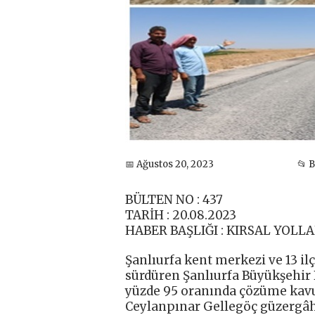
📅 Ağustos 20, 2023
📂 
BÜLTEN NO : 437
TARİH : 20.08.2023
HABER BAŞLIĞI : KIRSAL YOLL
Şanlıurfa kent merkezi ve 13 il
sürdüren Şanlıurfa Büyükşehir 
yüzde 95 oranında çözüme kavuş
Ceylanpınar Gellegöç güzergâhı