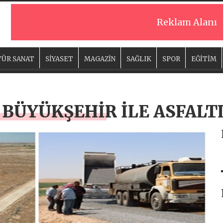
Reklam Alanı
ÜR SANAT
SİYASET
MAGAZİN
SAĞLIK
SPOR
EĞİTİM
 BÜYÜKŞEHİR İLE ASFAL