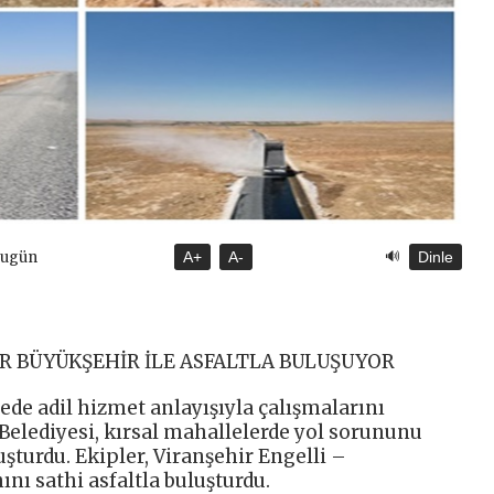
🔊
Bugün
A+
A-
Dinle
AR BÜYÜKŞEHİR İLE ASFALTLA BULUŞUYOR
çede adil hizmet anlayışıyla çalışmalarını
Belediyesi, kırsal mahallelerde yol sorununu
turdu. Ekipler, Viranşehir Engelli –
nı sathi asfaltla buluşturdu.