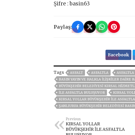
Şifre : basin63
Paylaş:
Facebook
Tags
ASFALT
ASFALTLA
ASFALTLA
BASIN YAYIN VE HALKLA İLIŞKILER DAIRE 
BÜYÜKŞEHIR BELEDIYESI KIRSAL HIZMETL
İLE ASFALTLA BULUŞUYOR
KIRSAL YOL
KIRSAL YOLLAR BÜYÜKŞEHİR İLE ASFALTL
ŞANLIURFA BÜYÜKŞEHIR BELEDIYESI BASIN
Previous
KIRSAL YOLLAR
BÜYÜKŞEHİR İLE ASFALTLA
BULUŞUYOR