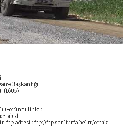
i
Daire Başkanlığı
6)-(1605)
lı Görüntü linki :
urfabld
 ftp adresi : ftp://ftp.sanliurfa.bel.tr/ortak