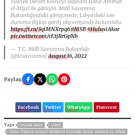
Yüksek Devlet Konseyi Başkanı Halid Ammar
el-Mişri ile görüştü. Millî Savunma
Bakanlığındaki görüşmede, Libya’daki son
duruma ilişkin görüş alışverişinde bulunuldu.
https://t.co/3qiMNXrpg6
#MSB
#HulusiAkar
pic.twitter.com/cEtjRrGpNb
— T.C. Millî Savunma Bakanlığı
(@tcsavunma)
August 16, 2022
Paylaş:
Facebook
Twitter
WhatsApp
Pinterest
Tags
BAKAN AKAR
LİBYA
LIBYA YÜKSEK DEVLET KONSEYI BAŞKANI HALID AMMAR EL-MIŞRI