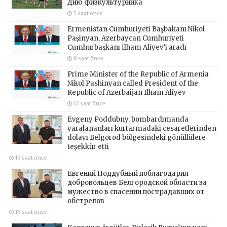
Дню физкультурника
5 saat önce
Ermenistan Cumhuriyeti Başbakanı Nikol
Paşinyan, Azerbaycan Cumhuriyeti
Cumhurbaşkanı İlham Aliyev’i aradı
8 saat önce
Prime Minister of the Republic of Armenia
Nikol Pashinyan called President of the
Republic of Azerbaijan Ilham Aliyev
12 saat önce
Evgeny Poddubny, bombardımanda
yaralananları kurtarmadaki cesaretlerinden
dolayı Belgorod bölgesindeki gönüllülere
teşekkür etti
13 saat önce
Евгений Поддубный поблагодарил
добровольцев Белгородской области за
мужество в спасении пострадавших от
обстрелов
15 saat önce