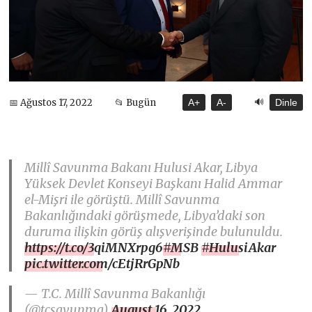
🔊
📅 Ağustos 17, 2022
📂 Bugün
A+
A-
Dinle
Millî Savunma Bakanı Hulusi Akar, Libya
Yüksek Devlet Konseyi Başkanı Halid Ammar
el-Mişri ile görüştü. Millî Savunma
Bakanlığındaki görüşmede, Libya’daki son
duruma ilişkin görüş alışverişinde bulunuldu.
https://t.co/3qiMNXrpg6
#MSB
#HulusiAkar
pic.twitter.com/cEtjRrGpNb
— T.C. Millî Savunma Bakanlığı
(@tcsavunma)
August 16, 2022