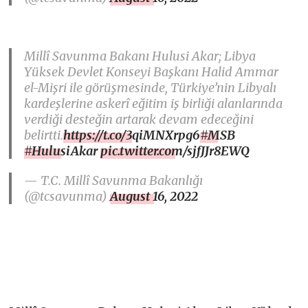
Millî Savunma Bakanı Hulusi Akar; Libya
Yüksek Devlet Konseyi Başkanı Halid Ammar
el-Mişri ile görüşmesinde, Türkiye’nin Libyalı
kardeşlerine askerî eğitim iş birliği alanlarında
verdiği desteğin artarak devam edeceğini
belirtti.
https://t.co/3qiMNXrpg6
#MSB
#HulusiAkar
pic.twitter.com/sjfJJr8EWQ
— T.C. Millî Savunma Bakanlığı
(@tcsavunma)
August 16, 2022