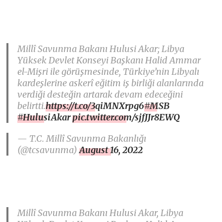
Millî Savunma Bakanı Hulusi Akar; Libya
Yüksek Devlet Konseyi Başkanı Halid Ammar
el-Mişri ile görüşmesinde, Türkiye’nin Libyalı
kardeşlerine askerî eğitim iş birliği alanlarında
verdiği desteğin artarak devam edeceğini
belirtti.
https://t.co/3qiMNXrpg6
#MSB
#HulusiAkar
pic.twitter.com/sjfJJr8EWQ
— T.C. Millî Savunma Bakanlığı
(@tcsavunma)
August 16, 2022
Millî Savunma Bakanı Hulusi Akar, Libya