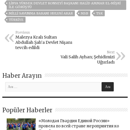
LIBYA YÜKSEK DEVLET KONSEYI BAŞKANI HALID AMMAR EL-MIŞRI
ILE GÖRÜŞTÜ
MILLI SAVUNMA BAKANI HULUSI AKAR
MSB
TSK
TÜRKİYE
Previous
Malezya Kralı Sultan
Abdullah Şah’a Devlet Nişanı
tevcih edildi
Next
Vali Salih Ayhan; Şehidimizi
Uğurladı
Haber Arayın
Popüler Haberler
«Молодая Гвардия Единой России»
провела по всей стране мероприятия ко