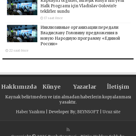
Kapsayıcı örgütler, Birleşik Rusya’nın yeni
Halk Programı için Vladislav Golovin’e
teklifler sundu
17 saat önce
Инклюзивные организации передали
Владиславу Головину предложения в
новую Народную программу «Единой
России»
22 saat önce
Hakkımızda
Künye
Yazarlar
İletişim
Kaynak belirtmeden ve izin almadan haberlerin kopyalanması
yasaktır.
Haber Yazılımı
| Developer By;
BEYNSOFT
|
Ucuz site