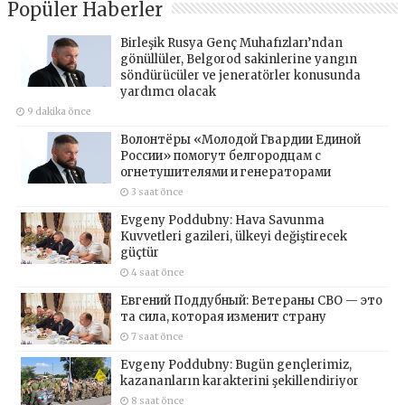
Popüler Haberler
Birleşik Rusya Genç Muhafızları’ndan
gönüllüler, Belgorod sakinlerine yangın
söndürücüler ve jeneratörler konusunda
yardımcı olacak
9 dakika önce
Волонтёры «Молодой Гвардии Единой
России» помогут белгородцам с
огнетушителями и генераторами
3 saat önce
Evgeny Poddubny: Hava Savunma
Kuvvetleri gazileri, ülkeyi değiştirecek
güçtür
4 saat önce
Евгений Поддубный: Ветераны СВО — это
та сила, которая изменит страну
7 saat önce
Evgeny Poddubny: Bugün gençlerimiz,
kazananların karakterini şekillendiriyor
8 saat önce