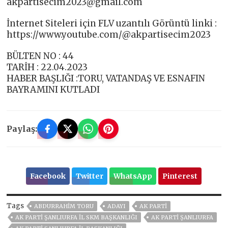
akpartisecim2023@gmail.com
İnternet Siteleri için FLV uzantılı Görüntü linki :
https://www.youtube.com/@akpartisecim2023
BÜLTEN NO : 44
TARİH : 22.04.2023
HABER BAŞLIĞI :TORU, VATANDAŞ VE ESNAFIN
BAYRAMINI KUTLADI
Paylaş:
Facebook
Twitter
WhatsApp
Pinterest
Tags
ABDURRAHIM TORU
ADAYI
AK PARTİ
AK PARTİ ŞANLIURFA İL SKM BAŞKANLIĞI
AK PARTI ŞANLIURFA