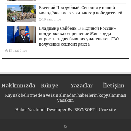
Евгений Поддубный: Сегодня у нашей
молодёжи куётся характер победителей
10 saat önce
Владимир Сайбель: В «Единой России»
поддерживают решение Минтруда
упростить для бывших участников СВО
получение соцконтракта
13 saat önce
Hakkımızda
Künye
Yazarlar
İletişim
Kaynak belirtmeden ve izin almadan haberlerin kopyalanması
yasaktır.
Haber Yazılımı
| Developer By;
BEYNSOFT
|
Ucuz site