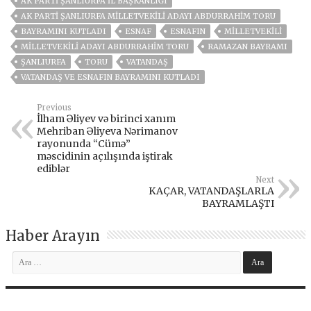
AK PARTI ŞANLIURFA İL BAŞKANLIĞI
AK PARTI ŞANLIURFA MILLETVEKILI ADAYI ABDURRAHIM TORU
BAYRAMINI KUTLADI
ESNAF
ESNAFIN
MİLLETVEKİLİ
MILLETVEKILI ADAYI ABDURRAHIM TORU
RAMAZAN BAYRAMI
ŞANLIURFA
TORU
VATANDAŞ
VATANDAŞ VE ESNAFIN BAYRAMINI KUTLADI
Previous
İlham Əliyev və birinci xanım
Mehriban Əliyeva Nərimanov
rayonunda “Cümə”
məscidinin açılışında iştirak
ediblər
Next
KAÇAR, VATANDAŞLARLA
BAYRAMLAŞTI
Haber Arayın