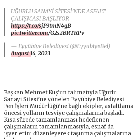
UĞURLU SANAYİ SİTESİ’NDE ASFALT
ÇALIŞMASI BAŞLIYOR
https://t.co/sjP3tmN4gB
pic.twitter.com/G2s2BRTRPv
— Eyyübiye Belediyesi (@EyyubiyeBel)
August 14, 2023
Başkan Mehmet Kuş’un talimatıyla Uğurlu
Sanayi Sitesi’ne yönelen Eyyübiye Belediyesi
Fen İşleri Müdürlüğü’ne bağlı ekipler, asfaltlama
öncesi yolların tesviye çalışmalarına başladı.
Kısa sürede tamamlanması hedeflenen
çalışmaların tamamlanmasıyla, esnaf da
işyerlerini düzenleyerek taşınma çalışmalarına