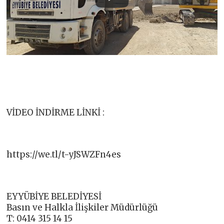
VİDEO İNDİRME LİNKİ :
https://we.tl/t-yJSWZFn4es
EYYÜBİYE BELEDİYESİ
Basın ve Halkla İlişkiler Müdürlüğü
T: 0414 315 14 15