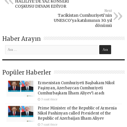
HALİLİYE’DE YAZ KONSERİ
COŞKUSU DEVAM EDİYOR
Next
Tacikistan Cumhuriyeti’nin
UNESCO’ya katılımının 30. yıl
dönümü
Haber Arayın
Popüler Haberler
Ermenistan Cumhuriyeti Başbakanı Nikol
Paşinyan, Azerbaycan Cumhuriyeti
Cumhurbaşkanı İlham Aliyev’i aradı
3 saat önce
Prime Minister of the Republic of Armenia
Nikol Pashinyan called President of the
Republic of Azerbaijan Ilham Aliyev
7 saat önce