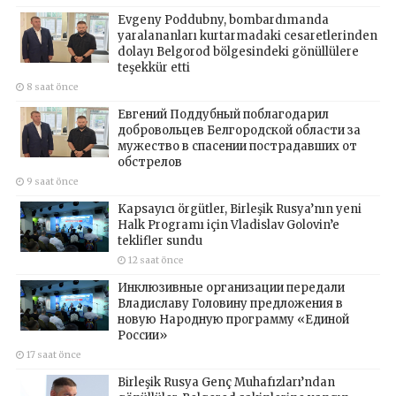
Evgeny Poddubny, bombardımanda
yaralananları kurtarmadaki cesaretlerinden
dolayı Belgorod bölgesindeki gönüllülere
teşekkür etti
8 saat önce
Евгений Поддубный поблагодарил
добровольцев Белгородской области за
мужество в спасении пострадавших от
обстрелов
9 saat önce
Kapsayıcı örgütler, Birleşik Rusya’nın yeni
Halk Programı için Vladislav Golovin’e
teklifler sundu
12 saat önce
Инклюзивные организации передали
Владиславу Головину предложения в
новую Народную программу «Единой
России»
17 saat önce
Birleşik Rusya Genç Muhafızları’ndan