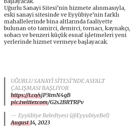
başlayacak.
Uğurlu Sanayi Sitesi’nin hizmete alınmasıyla,
eski sanayi sitesinde ve Eyyübiye’nin farklı
mahallelerinde bina altlarında faaliyette
bulunan oto tamirci, demirci, tornacı, kaynakçı,
sobacı ve benzeri küçük esnaf işletmeleri yeni
yerlerinde hizmet vermeye başlayacak.
UĞURLU SANAYİ SİTESİ’NDE ASFALT
ÇALIŞMASI BAŞLIYOR
https://t.co/sjP3tmN4gB
pic.twitter.com/G2s2BRTRPv
— Eyyübiye Belediyesi (@EyyubiyeBel)
August 14, 2023