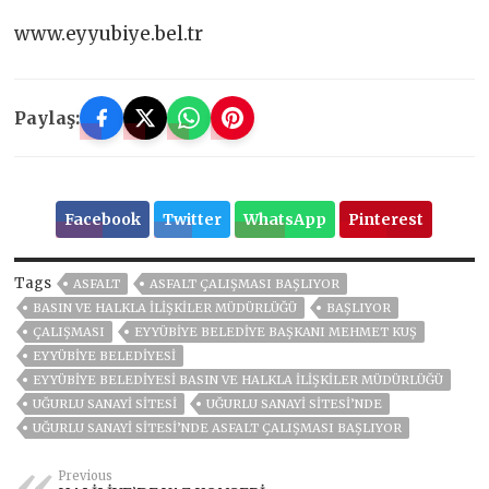
www.eyyubiye.bel.tr
Paylaş:
Facebook
Twitter
WhatsApp
Pinterest
Tags
ASFALT
ASFALT ÇALIŞMASI BAŞLIYOR
BASIN VE HALKLA İLIŞKILER MÜDÜRLÜĞÜ
BAŞLIYOR
ÇALIŞMASI
EYYÜBIYE BELEDIYE BAŞKANI MEHMET KUŞ
EYYÜBİYE BELEDİYESİ
EYYÜBİYE BELEDİYESİ BASIN VE HALKLA İLIŞKILER MÜDÜRLÜĞÜ
UĞURLU SANAYI SITESI
UĞURLU SANAYI SITESI’NDE
UĞURLU SANAYI SITESI’NDE ASFALT ÇALIŞMASI BAŞLIYOR
Previous