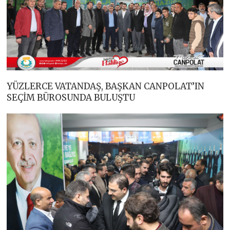
YÜZLERCE VATANDAŞ, BAŞKAN CANPOLAT’IN
SEÇİM BÜROSUNDA BULUŞTU