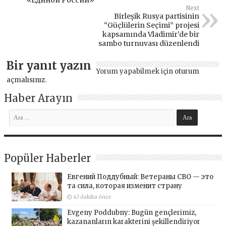
«Единой России»
Next
Birleşik Rusya partisinin
“Güçlülerin Seçimi” projesi
kapsamında Vladimir’de bir
sambo turnuvası düzenlendi
Bir yanıt yazın
Yorum yapabilmek için
oturum
açmalısınız
.
Haber Arayın
Popüler Haberler
Евгений Поддубный: Ветераны СВО — это
та сила, которая изменит страну
43 dakika önce
Evgeny Poddubny: Bugün gençlerimiz,
kazananların karakterini şekillendiriyor