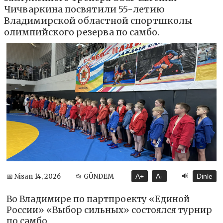
Чичваркина посвятили 55-летию
Владимирской областной спортшколы
олимпийского резерва по самбо.
🔊
📅 Nisan 14, 2026
📂 GÜNDEM
A+
A-
Dinle
Во Владимире по партпроекту «Единой
России» «Выбор сильных» состоялся турнир
по самбо