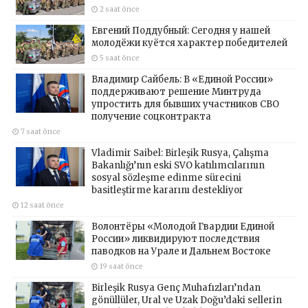
2 saat önce
Евгений Поддубный: Сегодня у нашей
молодёжи куётся характер победителей
5 saat önce
Владимир Сайбель: В «Единой России»
поддерживают решение Минтруда
упростить для бывших участников СВО
получение соцконтракта
7 saat önce
Vladimir Saibel: Birleşik Rusya, Çalışma
Bakanlığı’nın eski SVO katılımcılarının
sosyal sözleşme edinme sürecini
basitleştirme kararını destekliyor
12 saat önce
Волонтёры «Молодой Гвардии Единой
России» ликвидируют последствия
паводков на Урале и Дальнем Востоке
19 saat önce
Birleşik Rusya Genç Muhafızları’ndan
gönüllüler, Ural ve Uzak Doğu’daki sellerin